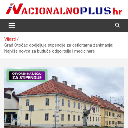
Skip
to
content
Nacija želi znati više
NacionalnoPlus.hr
Vijesti
Grad Otočac dodjeljuje stipendije za deficitarna zanimanja:
Najviše novca za buduće odgojitelje i medicinare