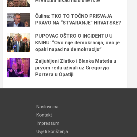
Hrvatska nikad nisu bile iste
Čulina: TKO TO TOČNO PRISVAJA
PRAVO NA “STVARANJE” HRVATSKE?
PUPOVAC OŠTRO O INCIDENTU U
KNINU: “Ovo nije demokracija, ovo je
opaki napad na demokraciju”
Zaljubljeni Zlatko i Blanka Mateša u
prvom redu uživali uz Gregoryja
Portera u Opatiji
Naslovnica
Kontakt
Impressum
Uvjeti korištenja