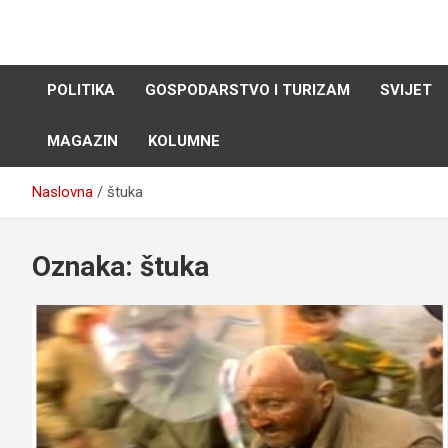
Skip
to
content
POLITIKA
GOSPODARSTVO I TURIZAM
SVIJET
MAGAZIN
KOLUMNE
Naslovna
štuka
Oznaka:
štuka