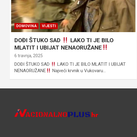
DOMOVINA
VIJESTI
DOĐI ŠTUKO SAD
LAKO TI JE BILO
MLATIT I UBIJAT NENAORUŽANE
6 travnja, 2025
DOĐI ŠTUKO SAD
LAKO TI JE BILO MLATIT I UBIJAT
NENAORUŽANE
Najveći krvnik u Vukovaru…