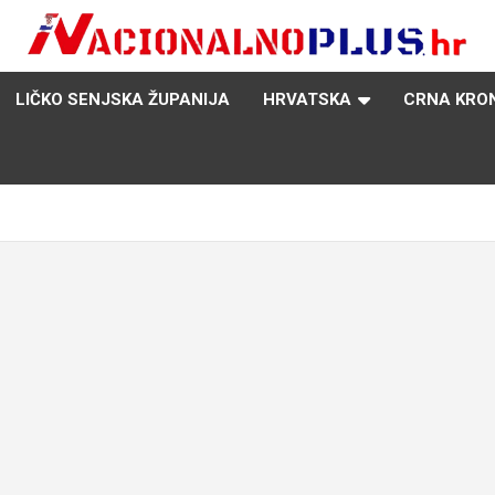
Nacija želi znati više
NacionalnoPlus.hr
LIČKO SENJSKA ŽUPANIJA
HRVATSKA
CRNA KRO