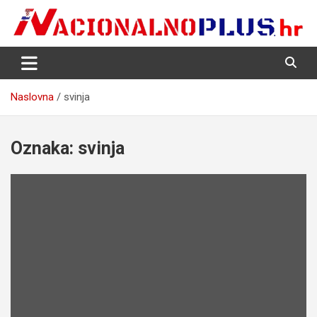
Skip
to
content
Nacija želi znati više
NacionalnoPlus.hr
Naslovna
svinja
Oznaka:
svinja