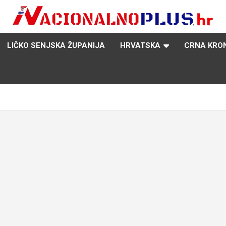
Nacija želi znati više
NacionalnoPlus.hr
LIČKO SENJSKA ŽUPANIJA
HRVATSKA
CRNA KRO