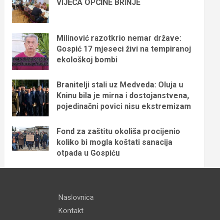
VIJEĆA OPĆINE BRINJE
Milinović razotkrio nemar države:
Gospić 17 mjeseci živi na tempiranoj
ekološkoj bombi
Branitelji stali uz Medveda: Oluja u
Kninu bila je mirna i dostojanstvena,
pojedinačni povici nisu ekstremizam
Fond za zaštitu okoliša procijenio
koliko bi mogla koštati sanacija
otpada u Gospiću
Naslovnica
Kontakt