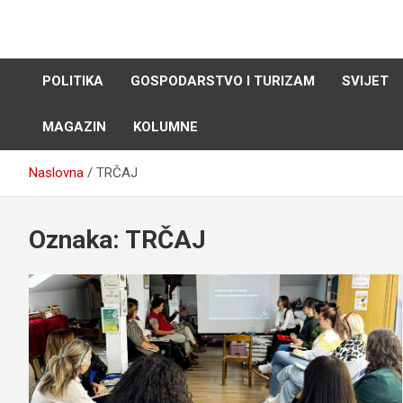
Skip
to
content
POLITIKA
GOSPODARSTVO I TURIZAM
SVIJET
MAGAZIN
KOLUMNE
Naslovna
TRČAJ
Oznaka:
TRČAJ