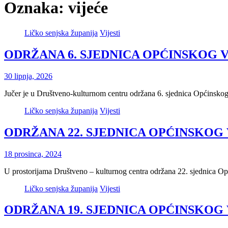
Oznaka:
vijeće
Ličko senjska županija
Vijesti
ODRŽANA 6. SJEDNICA OPĆINSKOG V
30 lipnja, 2026
Jučer je u Društveno-kulturnom centru održana 6. sjednica Općinsko
Ličko senjska županija
Vijesti
ODRŽANA 22. SJEDNICA OPĆINSKOG 
18 prosinca, 2024
U prostorijama Društveno – kulturnog centra održana 22. sjednica Op
Ličko senjska županija
Vijesti
ODRŽANA 19. SJEDNICA OPĆINSKOG 