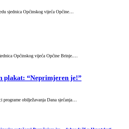
 redu sjednica Općinskog vijeća Općine…
 sjednica Općinskog vijeća Općine Brinje.…
in plakat: “Neprimjeren je!”
dnici programe obilježavanja Dana sjećanja…