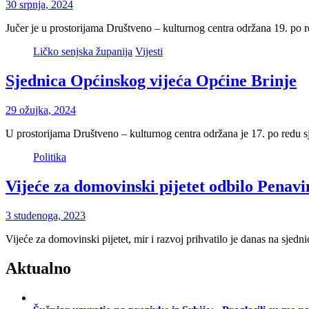
30 srpnja, 2024
Jučer je u prostorijama Društveno – kulturnog centra održana 19. po
Ličko senjska županija
Vijesti
Sjednica Općinskog vijeća Općine Brinje
29 ožujka, 2024
U prostorijama Društveno – kulturnog centra održana je 17. po redu
Politika
Vijeće za domovinski pijetet odbilo Penav
3 studenoga, 2023
Vijeće za domovinski pijetet, mir i razvoj prihvatilo je danas na sje
Aktualno