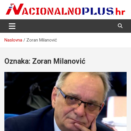
Skip
to
content
Nacija želi znati više
NacionalnoPlus.hr
Naslovna
Zoran Milanović
Oznaka:
Zoran Milanović