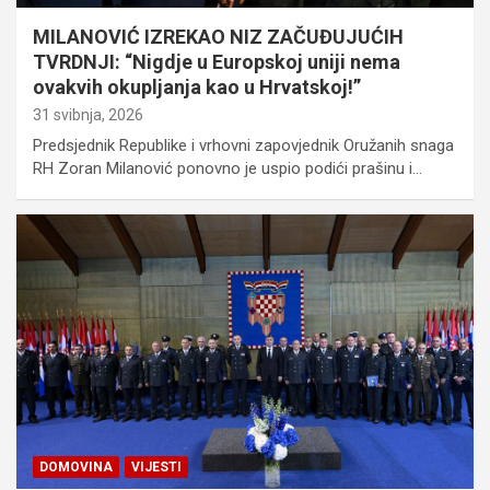
MILANOVIĆ IZREKAO NIZ ZAČUĐUJUĆIH
TVRDNJI: “Nigdje u Europskoj uniji nema
ovakvih okupljanja kao u Hrvatskoj!”
31 svibnja, 2026
Predsjednik Republike i vrhovni zapovjednik Oružanih snaga
RH Zoran Milanović ponovno je uspio podići prašinu i…
DOMOVINA
VIJESTI