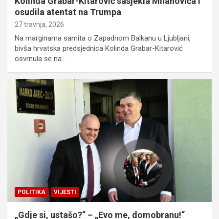
Kolinda Grabar-Kitarović sasjekla Milanovića i
osudila atentat na Trumpa
27 travnja, 2026
Na marginama samita o Zapadnom Balkanu u Ljubljani,
bivša hrvatska predsjednica Kolinda Grabar-Kitarović
osvrnula se na…
POLITIKA
VIJESTI
„Gdje si, ustašo?“ – „Evo me, domobranu!“