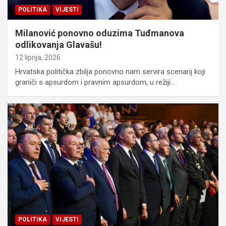
POLITIKA
VIJESTI
Milanović ponovno oduzima Tuđmanova
odlikovanja Glavašu!
12 lipnja, 2026
Hrvatska politička zbilja ponovno nam servira scenarij koji
graniči s apsurdom i pravnim apsurdom, u režiji…
POLITIKA
VIJESTI