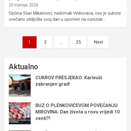
25 travnja, 2026
Općina Stari Mikanovci, nadomak Vinkovaca, ove je subote
svečano obilježila svoj dan u spomen na osnutak…
Brojevi
1
2
…
25
Next
stranica
objava
Aktualno
CUKROV PRESJEKAO: Karleuši
zabranjen grad!
BUZ O PLENKOVIĆEVOM POVEĆANJU
MIROVINA: Dan života u rovu vrijedi 10
centi?!