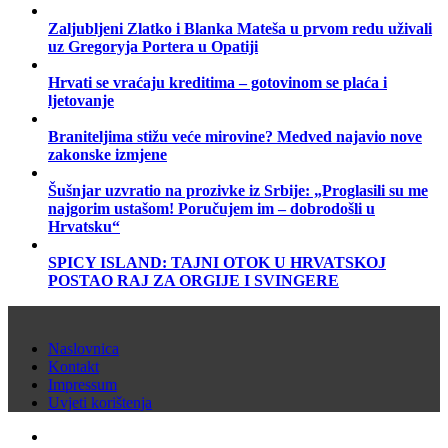
Zaljubljeni Zlatko i Blanka Mateša u prvom redu uživali
uz Gregoryja Portera u Opatiji
Hrvati se vraćaju kreditima – gotovinom se plaća i
ljetovanje
Braniteljima stižu veće mirovine? Medved najavio nove
zakonske izmjene
Šušnjar uzvratio na prozivke iz Srbije: „Proglasili su me
najgorim ustašom! Poručujem im – dobrodošli u
Hrvatsku“
SPICY ISLAND: TAJNI OTOK U HRVATSKOJ
POSTAO RAJ ZA ORGIJE I SVINGERE
Naslovnica
Kontakt
Impressum
Uvjeti korištenja