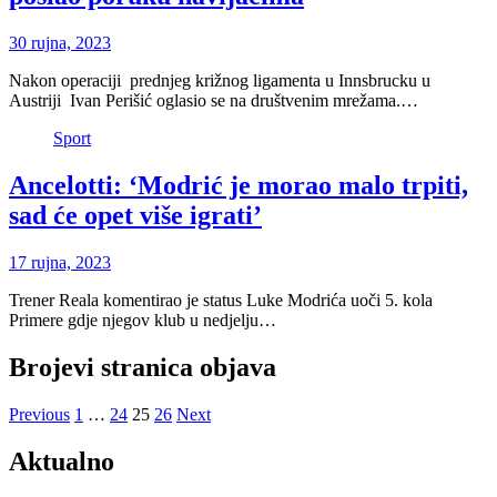
30 rujna, 2023
Nakon operaciji prednjeg križnog ligamenta u Innsbrucku u
Austriji Ivan Perišić oglasio se na društvenim mrežama.…
Sport
Ancelotti: ‘Modrić je morao malo trpiti,
sad će opet više igrati’
17 rujna, 2023
Trener Reala komentirao je status Luke Modrića uoči 5. kola
Primere gdje njegov klub u nedjelju…
Brojevi stranica objava
Previous
1
…
24
25
26
Next
Aktualno