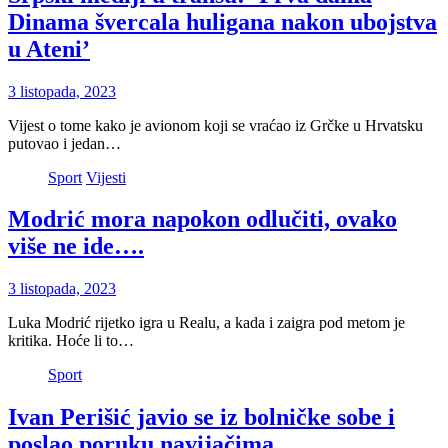
Dinama švercala huligana nakon ubojstva
u Ateni’
3 listopada, 2023
Vijest o tome kako je avionom koji se vraćao iz Grčke u Hrvatsku
putovao i jedan…
Sport
Vijesti
Modrić mora napokon odlučiti, ovako
više ne ide….
3 listopada, 2023
Luka Modrić rijetko igra u Realu, a kada i zaigra pod metom je
kritika. Hoće li to…
Sport
Ivan Perišić javio se iz bolničke sobe i
poslao poruku navijačima