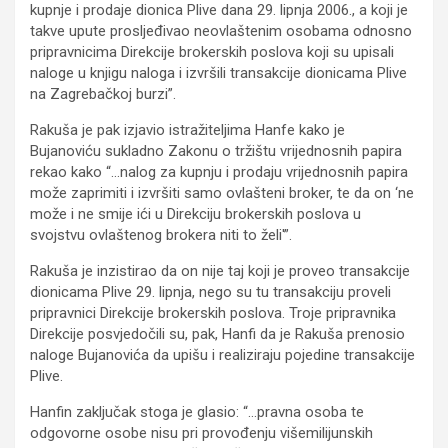
kupnje i prodaje dionica Plive dana 29. lipnja 2006., a koji je
takve upute prosljeđivao neovlaštenim osobama odnosno
pripravnicima Direkcije brokerskih poslova koji su upisali
naloge u knjigu naloga i izvršili transakcije dionicama Plive
na Zagrebačkoj burzi”.
Rakuša je pak izjavio istražiteljima Hanfe kako je
Bujanoviću sukladno Zakonu o tržištu vrijednosnih papira
rekao kako “…nalog za kupnju i prodaju vrijednosnih papira
može zaprimiti i izvršiti samo ovlašteni broker, te da on ‘ne
može i ne smije ići u Direkciju brokerskih poslova u
svojstvu ovlaštenog brokera niti to želi'”.
Rakuša je inzistirao da on nije taj koji je proveo transakcije
dionicama Plive 29. lipnja, nego su tu transakciju proveli
pripravnici Direkcije brokerskih poslova. Troje pripravnika
Direkcije posvjedočili su, pak, Hanfi da je Rakuša prenosio
naloge Bujanovića da upišu i realiziraju pojedine transakcije
Plive.
Hanfin zaključak stoga je glasio: “…pravna osoba te
odgovorne osobe nisu pri provođenju višemilijunskih