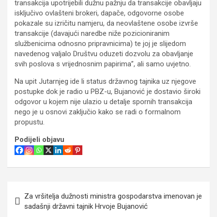
transakcija upotrijebili dužnu pažnju da transakcije obavljaju
isključivo ovlašteni brokeri, dapače, odgovorne osobe
pokazale su izričitu namjeru, da neovlaštene osobe izvrše
transakcije (davajući naredbe niže pozicioniranim
službenicima odnosno pripravnicima) te joj je slijedom
navedenog valjalo Društvu oduzeti dozvolu za obavljanje
svih poslova s vrijednosnim papirima”, ali samo uvjetno.
Na upit Jutarnjeg ide li status državnog tajnika uz njegove
postupke dok je radio u PBZ-u, Bujanović je dostavio široki
odgovor u kojem nije ulazio u detalje spornih transakcija
nego je u osnovi zaključio kako se radi o formalnom
propustu.
Podijeli objavu
Navigacija
Za vršitelja dužnosti ministra gospodarstva imenovan je
objava
sadašnji državni tajnik Hrvoje Bujanović