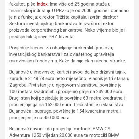
fakultet, piše
Index
. Ima više od 25 godina staža u
financijskoj industriji. U PBZ-u je od 2000. godine i obnašao
je niz funkcija: direktor Tržišta kapitala, izvršni direktor
Sektora investicijskog bankarstva te izvršni direktor
proizvoda korporativnog bankarstva. Neko vrijeme bio je i
predsjednik Uprave PBZ Investa.
Posjeduje licence za obavljanje brokerskih poslova,
investicijskog bankarstva i za ovlaštenog upravitelja
mirovinskim fondovima. Kaže da nije član nijedne stranke.
Bujanović u imovinskoj kartici navodi da kao državni tajnik
zarađuje 2148.78 eura neto mjesečno. Vlasnik je tri stana u
Zagrebu. Prvi stan je u njegovom vlasništvu, površine je
100 metara kvadratnih i procijenio ga je na 239.000 eura.
Drugi stan koji posjeduje je površine 63 metra kvadratna i
procjenjuje ga na 152.000 eura. Treći stan je u vlasništvu
Bujanovića i supruge, površine je 154 kvadratna metra i
procijenjen je na 450.000 eura.
Bujanović navodi i da posjeduje motocikl BMW GS
Adventure 1250 vrijedan 20.000 eura te motocikl BMW