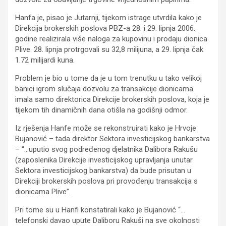
Hanfa je, pisao je Jutarnji, tijekom istrage utvrdila kako je
Direkcija brokerskih poslova PBZ-a 28. i 29. lipnja 2006.
godine realizirala više naloga za kupovinu i prodaju dionica
Plive. 28. lipnja protrgovali su 32,8 milijuna, a 29. lipnja čak
1.72 milijardi kuna.
Problem je bio u tome da je u tom trenutku u tako velikoj
banici igrom slučaja dozvolu za transakcije dionicama
imala samo direktorica Direkcije brokerskih poslova, koja je
tijekom tih dinamičnih dana otišla na godišnji odmor.
Iz rješenja Hanfe može se rekonstruirati kako je Hrvoje
Bujanović – tada direktor Sektora investicijskog bankarstva
– “…uputio svog podređenog djelatnika Dalibora Rakušu
(zaposlenika Direkcije investicijskog upravljanja unutar
Sektora investicijskog bankarstva) da bude prisutan u
Direkciji brokerskih poslova pri provođenju transakcija s
dionicama Plive”.
Pri tome su u Hanfi konstatirali kako je Bujanović “…
telefonski davao upute Daliboru Rakuši na sve okolnosti