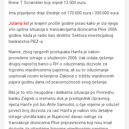
Rnine T Scrambler koji vrijedi 12.500 eura.
Ima prijavljene dvije štednje od 170.000 eura i 300.000 eura.
Jutarnji list
je krajem prošle godine pisao kako je iza njega
vrlo upitna situacija s transakcijama dionicama Plive 2006.
godine, kada je radio kao direktor Sektora investicijskog
bankarstva PBZ-a.
Naime, zbog njegovih postupaka Hanfa je nakon
provedene istrage u studenom 2006. čak izdala rješenje
drugoj najvećoj banci u RH o oduzimanju dozvole za
trgovinu vrijednosnima papirima, ali su to oduzimanje
uvjetovali novim kršenjima Zakona o tržištu vrijednosnih
papira godinu dana od pravomoćnosti svog rješenja.
Bila je to vrlo neugodna i delikatna situacija po Privrednu
banku Zagreb u vremenu dok je predsjednik Upravnog
vijeća Hanfe još bio Ante Samodol, u čije vrijeme je oduzet
poveći broj dozvola za rad. Hanfa je nakon vrlo detaljne
istrage utvrdila kako je Bujanović davao naloge za
transakcije dionicama Plive pripravnicima koji nisu imali
dozvole za obavljanje trgovine vrijednosnim papirima.