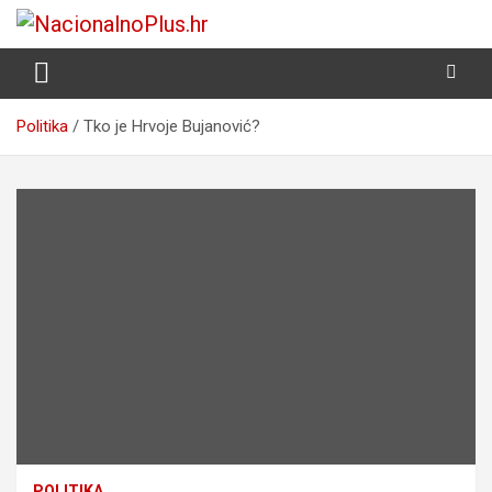
Skip
to
Nacija želi znati više
NacionalnoPlus.hr
content
Politika
Tko je Hrvoje Bujanović?
POLITIKA