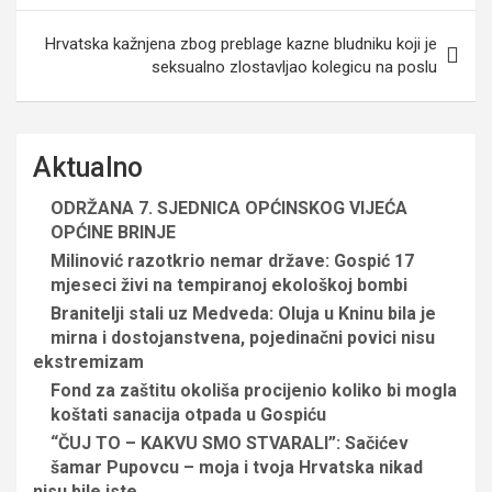
Hrvatska kažnjena zbog preblage kazne bludniku koji je
seksualno zlostavljao kolegicu na poslu
Aktualno
ODRŽANA 7. SJEDNICA OPĆINSKOG VIJEĆA
OPĆINE BRINJE
Milinović razotkrio nemar države: Gospić 17
mjeseci živi na tempiranoj ekološkoj bombi
Branitelji stali uz Medveda: Oluja u Kninu bila je
mirna i dostojanstvena, pojedinačni povici nisu
ekstremizam
Fond za zaštitu okoliša procijenio koliko bi mogla
koštati sanacija otpada u Gospiću
“ČUJ TO – KAKVU SMO STVARALI”: Sačićev
šamar Pupovcu – moja i tvoja Hrvatska nikad
nisu bile iste