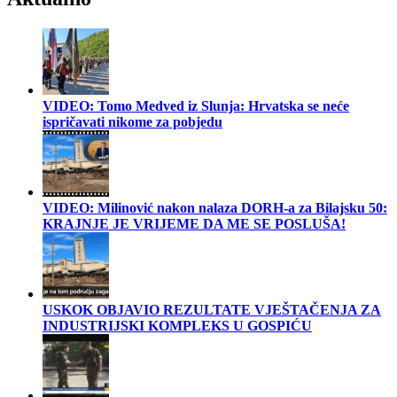
VIDEO: Tomo Medved iz Slunja: Hrvatska se neće
ispričavati nikome za pobjedu
VIDEO: Milinović nakon nalaza DORH-a za Bilajsku 50:
KRAJNJE JE VRIJEME DA ME SE POSLUŠA!
USKOK OBJAVIO REZULTATE VJEŠTAČENJA ZA
INDUSTRIJSKI KOMPLEKS U GOSPIĆU