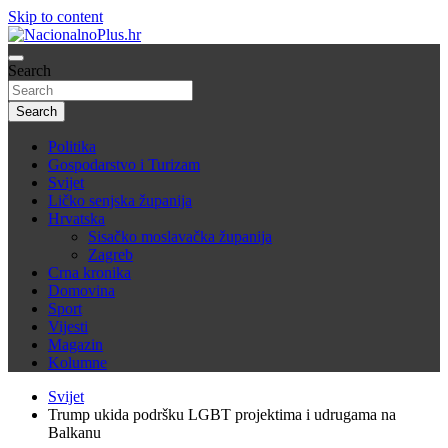
Skip to content
Nacija želi znati više
Search
NacionalnoPlus.hr
Search
Politika
Gospodarstvo i Turizam
Svijet
Ličko senjska županija
Hrvatska
Sisačko moslavačka županija
Zagreb
Crna kronika
Domovina
Sport
Vijesti
Magazin
Kolumne
Svijet
Trump ukida podršku LGBT projektima i udrugama na
Balkanu