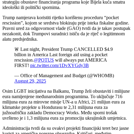
strategiju obustave financiranja programa koje Bijela kuća smatra
ideološki ili politički spornima.
Trump namjerava koristiti rijetko korištenu proceduru “pocket
rescission”, kojom se sredstva blokiraju prije isteka fiskalne godine.
Pravni ured za odgovornost vlade (GAO) tvrdi da je takav postupak
nezakonit, dok Trumpovi suradnici ističu da je riječ o legitimnom
alatu predsjednika.
🚨 Last night, President Trump CANCELLED $4.9
billion in America Last foreign aid using a pocket
rescission.
@POTUS
will always put AMERICA
FIRST!
pic.twitter.com/1DvXYGdy3B
— Office of Management and Budget (@WHOMB)
August 29, 2025
Osim LGBT inicijativa na Balkanu, Trump želi obustaviti i milijune
eura namijenjene međunarodnim programima. To uključuje 716
milijuna eura za mirovne misije UN-a u Africi, 21 milijun eura za
klimatske projekte u Hondurasu te 2,31 milijuna eura za
južnoafričku zakladu Democracy Works. Među sporni trošak
uvršteno je i 1,3 milijuna eura za promociju ukrajinskih umjetnica.
Administracija tvrdi da su ovakvi projekti financijski teret bez jasne
koristi za američke porezne obveznike. Kritičari, međutim,