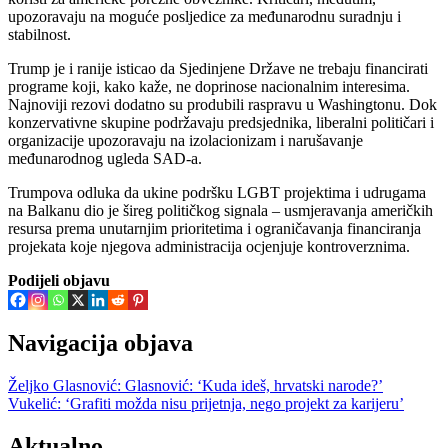
upozoravaju na moguće posljedice za međunarodnu suradnju i
stabilnost.
Trump je i ranije isticao da Sjedinjene Države ne trebaju financirati
programe koji, kako kaže, ne doprinose nacionalnim interesima.
Najnoviji rezovi dodatno su produbili raspravu u Washingtonu. Dok
konzervativne skupine podržavaju predsjednika, liberalni političari i
organizacije upozoravaju na izolacionizam i narušavanje
međunarodnog ugleda SAD-a.
Trumpova odluka da ukine podršku LGBT projektima i udrugama
na Balkanu dio je šireg političkog signala – usmjeravanja američkih
resursa prema unutarnjim prioritetima i ograničavanja financiranja
projekata koje njegova administracija ocjenjuje kontroverznima.
Podijeli objavu
Navigacija objava
Željko Glasnović: Glasnović: ‘Kuda ideš, hrvatski narode?’
Vukelić: ‘Grafiti možda nisu prijetnja, nego projekt za karijeru’
Aktualno