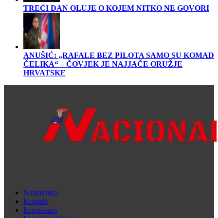
TREĆI DAN OLUJE O KOJEM NITKO NE GOVORI
ANUŠIĆ: „RAFALE BEZ PILOTA SAMO SU KOMAD
ČELIKA“ – ČOVJEK JE NAJJAČE ORUŽJE
HRVATSKE
Naslovnica
Kontakt
Impressum