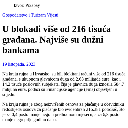
Izvor: Pixabay
Gospodarstvo i Turizam
Vijesti
U blokadi više od 216 tisuća
građana. Najviše su dužni
bankama
19 listopada, 2023
Na kraju rujna u Hrvatskoj su bili blokirani računi više od 216 tisuća
građana, s ukupnom glavnicom duga od 2,63 milijarde eura, kao i
14,2 tisuće poslovnih subjekata, čija je glavnica duga iznosila 584,7
milijuna eura, podaci su Financijske agencije (Fina) objavljeni u
srijedu.
Na kraju rujna je zbog neizvršenih osnova za plaćanje u očevidniku
redoslijeda osnova za plaćanje bio evidentiran 216.381 potrošač, što
je za 0,4 posto manje nego u prethodnom mjesecu, a za 6,8 posto
manje nego prije godinu dana.