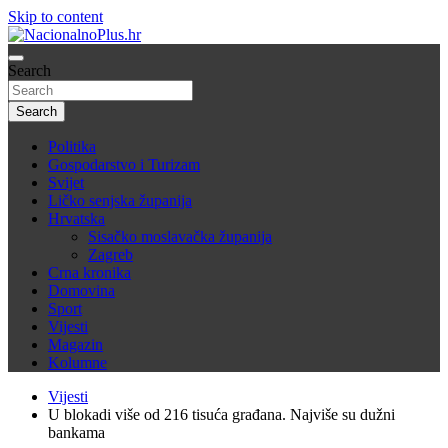
Skip to content
Nacija želi znati više
Search
NacionalnoPlus.hr
Search
Politika
Gospodarstvo i Turizam
Svijet
Ličko senjska županija
Hrvatska
Sisačko moslavačka županija
Zagreb
Crna kronika
Domovina
Sport
Vijesti
Magazin
Kolumne
Vijesti
U blokadi više od 216 tisuća građana. Najviše su dužni
bankama