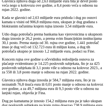
Glavnica njihova duga od 2,63 milijarde eura bila je devet posto
veća nego u kolovozu ove godine, a 8,4 posto veća u odnosu na
rujan 2022. godine.
Kada se glavnici od 2,63 milijarde eura pridoda i dug po osnovi
kamata u visini od 906,8 milijuna eura, ukupan je dug građana s
blokiranim računima krajem rujna iznosio 3,54 milijarde eura.
Udio duga potrošača prema bankama kao vjerovnicima u ukupnom
dugu iznosio je 26,2 posto, a prema svim financijskim institucijama
30,1 posto. Prema stanju od 30. rujna ove godine, 1.441 potrošač
imao je dug veći od 132.723 eura ili milijun kuna, a dug tih
potrošača ukupno je iznosio 1,2 milijarde eura, podaci su Fine.
Koncem rujna ove godine u očevidniku redoslijeda osnova za
plaćanje evidentirano je 14.225 poslovnih subjekata, što je za 425
poslovnih subjekata ili 3,1 posto više u odnosu na kolovoz 2023., a
za 558 ili 3,8 posto manje u odnosu na rujan 2022. godine.
Glavnica njihova duga iznosila je 584,7 milijuna eura, što je za
neznatnih 76,8 tisuća eura ili 0,01 posto manje u odnosu na kolovoz
ove godine, a za 49,7 milijuna eura ili 9,3 posto više u odnosu na
lanjski rujan, objavila je Fina.
Dug po kamatama je iznosio 154,2 milijuna eura pa je tako ukupan
dug poslovnih subjekata na kraju rujna dosezao 738,9 milijuna eura.