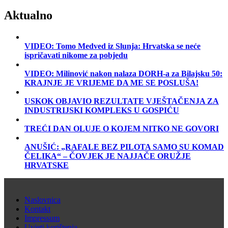
Aktualno
VIDEO: Tomo Medved iz Slunja: Hrvatska se neće
ispričavati nikome za pobjedu
VIDEO: Milinović nakon nalaza DORH-a za Bilajsku 50:
KRAJNJE JE VRIJEME DA ME SE POSLUŠA!
USKOK OBJAVIO REZULTATE VJEŠTAČENJA ZA
INDUSTRIJSKI KOMPLEKS U GOSPIĆU
TREĆI DAN OLUJE O KOJEM NITKO NE GOVORI
ANUŠIĆ: „RAFALE BEZ PILOTA SAMO SU KOMAD
ČELIKA“ – ČOVJEK JE NAJJAČE ORUŽJE
HRVATSKE
Naslovnica
Kontakt
Impressum
Uvjeti korištenja