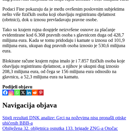
Podaci Fine pokazuju da je među ovršenim poslovnim subjektima
nešto više fizičkih osoba koji obavljaju registriranu djelatnost
(obrtnici), dok u iznosu prevladavaju pravne osobe.
Tako su krajem rujna dospjele neizvršene osnove za plaćanje
evidentirane kod 6.368 pravnih osoba s glavnicom duga od 428,7
milijuna eura. Kada se tomu pridodaju i kamate u iznosu od 101,9
milijuna eura, ukupan dug pravnih osoba iznosio je 530,6 milijuna
eura.
Blokirane račune krajem rujna imalo je i 7.857 fizičkih osoba koje
obavljaju registriranu djelatnost, a njihov je ukupni dug iznosio
208,3 milijuna eura, od čega se 156 milijuna eura odnosilo na
glavnicu, a 52,3 milijuna eura na kamatu.
Podijeli objavu
Navigacija objava
Stigli rezultati DNK analize: Grci na noževima nisu pronašli otiske
uhićenih BBB-a
Obilježena 32. obljetnica osnutka 133. brigade ZNG-a Otočac