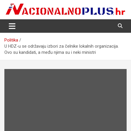
Skip
to
content
Nacija želi znati više
NacionalnoPlus.hr
Politika
U HDZ-u se održavaju izbori za čelnike lokalnih organizacija.
Ovo su kandidati, a među njima su i neki ministri