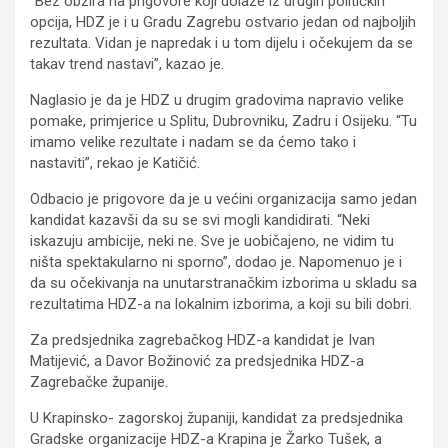
“Bez obzira na prigovore koji dolaze iz drugih političkih
opcija, HDZ je i u Gradu Zagrebu ostvario jedan od najboljih
rezultata. Vidan je napredak i u tom dijelu i očekujem da se
takav trend nastavi”, kazao je.
Naglasio je da je HDZ u drugim gradovima napravio velike
pomake, primjerice u Splitu, Dubrovniku, Zadru i Osijeku. “Tu
imamo velike rezultate i nadam se da ćemo tako i
nastaviti”, rekao je Katičić.
Odbacio je prigovore da je u većini organizacija samo jedan
kandidat kazavši da su se svi mogli kandidirati. “Neki
iskazuju ambicije, neki ne. Sve je uobičajeno, ne vidim tu
ništa spektakularno ni sporno”, dodao je. Napomenuo je i
da su očekivanja na unutarstranačkim izborima u skladu sa
rezultatima HDZ-a na lokalnim izborima, a koji su bili dobri.
Za predsjednika zagrebačkog HDZ-a kandidat je Ivan
Matijević, a Davor Božinović za predsjednika HDZ-a
Zagrebačke županije.
U Krapinsko- zagorskoj županiji, kandidat za predsjednika
Gradske organizacije HDZ-a Krapina je Žarko Tušek, a