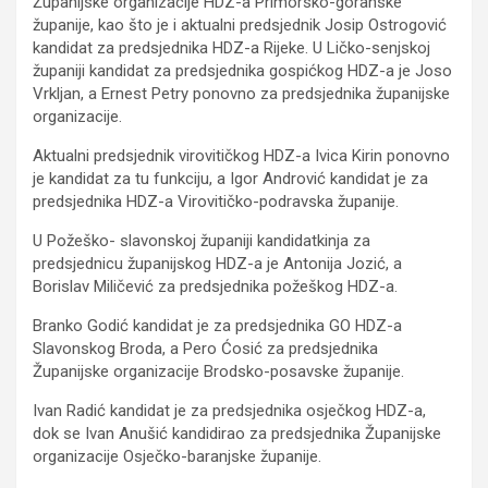
Županijske organizacije HDZ-a Primorsko-goranske
županije, kao što je i aktualni predsjednik Josip Ostrogović
kandidat za predsjednika HDZ-a Rijeke. U Ličko-senjskoj
županiji kandidat za predsjednika gospićkog HDZ-a je Joso
Vrkljan, a Ernest Petry ponovno za predsjednika županijske
organizacije.
Aktualni predsjednik virovitičkog HDZ-a Ivica Kirin ponovno
je kandidat za tu funkciju, a Igor Andrović kandidat je za
predsjednika HDZ-a Virovitičko-podravska županije.
U Požeško- slavonskoj županiji kandidatkinja za
predsjednicu županijskog HDZ-a je Antonija Jozić, a
Borislav Miličević za predsjednika požeškog HDZ-a.
Branko Godić kandidat je za predsjednika GO HDZ-a
Slavonskog Broda, a Pero Ćosić za predsjednika
Županijske organizacije Brodsko-posavske županije.
Ivan Radić kandidat je za predsjednika osječkog HDZ-a,
dok se Ivan Anušić kandidirao za predsjednika Županijske
organizacije Osječko-baranjske županije.