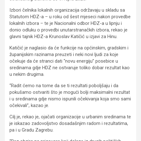
Izbori čelnika lokalnih organizacija održavaju u skladu sa
Statutom HDZ-a – u roku od šest mjeseci nakon provedbe
lokalnih izbora – te je Nacionalni odbor HDZ-a u lipnju i
donio odluku o provedbi unutarstranačkih izbora, rekao je
glavni tajnik HDZ-a Krunoslav Katičić u izjavi za Hinu.
Katičić je naglasio da će funkcije na općinskim, gradskim i
županijskim razinama preuzeti i neki novi ljudi za koje
očekuje da će stranci dati “novu energiju” posebice u
sredinama gdje HDZ ne ostvaruje toliko dobar rezultat kao
u nekim drugima.
“Radit ćemo na tome da se ti rezultati poboljšaju i da
pokušamo ostvariti što je mogući bolji maksimalni rezultat
i u sredinama gdje nismo ispunili očekivanja koja smo sami
očekivali”, kazao je.
Cilj je, rekao je, ojačati organizacije u urbanim sredinama te
je iskazao zadovoljstvo dosadašnjim radom i rezultatima,
pa i u Gradu Zagrebu.