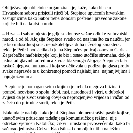
Obilježavanje obljetnice organizirala je, kaže, kako bi se u
Hrvatskom saboru prisjetili riječi bl. Stepinca upućenih hrvatskim
zastupnicima kako Sabor treba donositi poštene i pravedne zakone
koji će biti na korist narodu.
– Hrvatski sabor mjesto je gdje se donose važne odluke za hrvatski
narod, a od bl. Alojzija Stepinca svatko od nas ima što za naučiti, jer
je bio milosrdnog srca, nepokolebljiva duha i čvrstog karaktera,
rekla je Petir i podsjetila da je na Stepinčev poticaj osnovan Caritas
Zagrebačke nadbiskupije koji je bio i ostao utočište siromaha, dok je
jedna od glavnih odrednica života blaženoga Alojzija Stepinca bila
raskoš njegove humanosti koja se očitovala u podizanju glasa protiv
svake nepravde te u konkretnoj pomoći najslabijima, najranjivijima i
najugroženijima.
–Stepinac je pomagao svima kojima je trebala njegova blizina i
pomoć, neovisno o spolu, dobi, rasi, narodnosti i vjeri, u dubokoj
svijesti da je život svakog čovjeka neprocjenjivo vrijedan i važan od
začeća do prirodne smrti, rekla je Petir.
Istaknula je nadalje kako je bl. Stepinac bio neustrašivi pastir koji se,
unatoč svim pritiscima tadašnjega komunističkog režima, nije
odrekao vjernosti Katoličkoj crkvi i rimskom prvosvećeniku kako bi
sačuvao jedinstvo Crkve. Kao istinski domoljub niti u najtežim