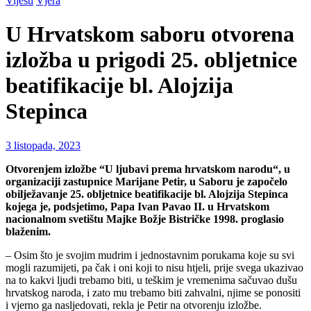
Vijesti
Vjera
U Hrvatskom saboru otvorena
izložba u prigodi 25. obljetnice
beatifikacije bl. Alojzija
Stepinca
3 listopada, 2023
Otvorenjem izložbe “U ljubavi prema hrvatskom narodu“, u
organizaciji zastupnice Marijane Petir, u Saboru je započelo
obilježavanje 25. obljetnice beatifikacije bl. Alojzija Stepinca
kojega je, podsjetimo, Papa Ivan Pavao II. u Hrvatskom
nacionalnom svetištu Majke Božje Bistričke 1998. proglasio
blaženim.
– Osim što je svojim mudrim i jednostavnim porukama koje su svi
mogli razumijeti, pa čak i oni koji to nisu htjeli, prije svega ukazivao
na to kakvi ljudi trebamo biti, u teškim je vremenima sačuvao dušu
hrvatskog naroda, i zato mu trebamo biti zahvalni, njime se ponositi
i vjerno ga nasljedovati, rekla je Petir na otvorenju izložbe.