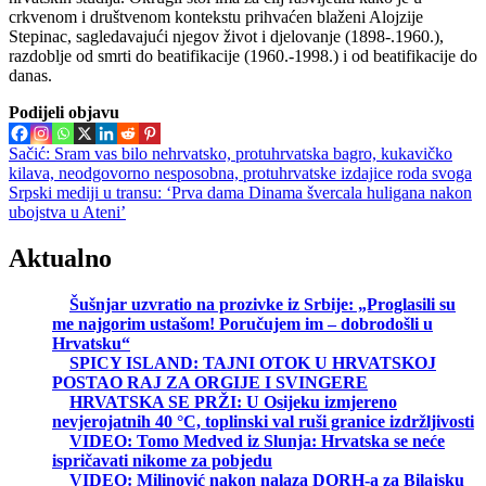
crkvenom i društvenom kontekstu prihvaćen blaženi Alojzije
Stepinac, sagledavajući njegov život i djelovanje (1898-.1960.),
razdoblje od smrti do beatifikacije (1960.-1998.) i od beatifikacije do
danas.
Podijeli objavu
Navigacija
Sačić: Sram vas bilo nehrvatsko, protuhrvatska bagro, kukavičko
kilava, neodgovorno nesposobna, protuhrvatske izdajice roda svoga
objava
Srpski mediji u transu: ‘Prva dama Dinama švercala huligana nakon
ubojstva u Ateni’
Aktualno
Šušnjar uzvratio na prozivke iz Srbije: „Proglasili su
me najgorim ustašom! Poručujem im – dobrodošli u
Hrvatsku“
SPICY ISLAND: TAJNI OTOK U HRVATSKOJ
POSTAO RAJ ZA ORGIJE I SVINGERE
HRVATSKA SE PRŽI: U Osijeku izmjereno
nevjerojatnih 40 °C, toplinski val ruši granice izdržljivosti
VIDEO: Tomo Medved iz Slunja: Hrvatska se neće
ispričavati nikome za pobjedu
VIDEO: Milinović nakon nalaza DORH-a za Bilajsku