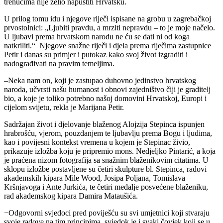
trenucima nije želio napustiti Hrvatsku.
U prilog tomu idu i njegove riječi ispisane na grobu u zagrebačkoj
prvostolnici: „Ljubiti pravdu, a mrziti nepravdu – to je moje načelo.
U ljubavi prema hrvatskom narodu ne ću se dati ni od koga
natkriliti.“ Njegove snažne riječi i djela prema riječima zastupnice
Petir i danas su primjer i putokaz kako svoj život izgraditi i
nadograđivati na pravim temeljima.
–Neka nam on, koji je zastupao duhovno jedinstvo hrvatskog
naroda, učvrsti našu humanost i obnovi zajedništvo čiji je graditelj
bio, a koje je toliko potrebno našoj domovini Hrvatskoj, Europi i
cijelom svijetu, rekla je Marijana Petir.
Sadržajan život i djelovanje blaženog Alojzija Stepinca ispunjen
hrabrošću, vjerom, pouzdanjem te ljubavlju prema Bogu i ljudima,
kao i povijesni kontekst vremena u kojem je Stepinac živio,
prikazuje izložba koju je pripremio mons. Nedjeljko Pintarić, a koja
je praćena nizom fotografija sa snažnim blaženikovim citatima. U
sklopu izložbe postavljene su četiri skulpture bl. Stepinca, radovi
akademskih kipara Mile Wood, Josipa Poljana, Tomislava
Kršnjavoga i Ante Jurkića, te četiri medalje posvećene blaženiku,
rad akademskog kipara Damira Mataušića.
−Odgovorni svjedoci pred poviješću su svi umjetnici koji stvaraju
svoje radove na tim principima, svjedok je i svaki čovjek koji se u