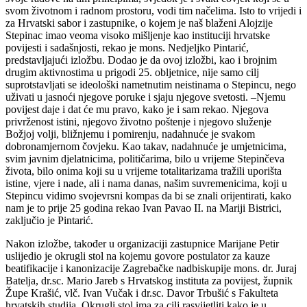
svom životnom i radnom prostoru, vodi tim načelima. Isto to vrijedi i
za Hrvatski sabor i zastupnike, o kojem je naš blaženi Alojzije
Stepinac imao veoma visoko mišljenje kao instituciji hrvatske
povijesti i sadašnjosti, rekao je mons. Nedjeljko Pintarić,
predstavljajući izložbu. Dodao je da ovoj izložbi, kao i brojnim
drugim aktivnostima u prigodi 25. obljetnice, nije samo cilj
suprotstavljati se ideološki nametnutim neistinama o Stepincu, nego
uživati u jasnoći njegove poruke i sjaju njegove svetosti. –Njemu
povijest daje i dat će mu pravo, kako je i sam rekao. Njegova
privrženost istini, njegovo životno poštenje i njegovo služenje
Božjoj volji, bližnjemu i pomirenju, nadahnuće je svakom
dobronamjernom čovjeku. Kao takav, nadahnuće je umjetnicima,
svim javnim djelatnicima, političarima, bilo u vrijeme Stepinčeva
života, bilo onima koji su u vrijeme totalitarizama tražili uporišta
istine, vjere i nade, ali i nama danas, našim suvremenicima, koji u
Stepincu vidimo svojevrsni kompas da bi se znali orijentirati, kako
nam je to prije 25 godina rekao Ivan Pavao II. na Mariji Bistrici,
zaključio je Pintarić.
Nakon izložbe, također u organizaciji zastupnice Marijane Petir
uslijedio je okrugli stol na kojemu govore postulator za kauze
beatifikacije i kanonizacije Zagrebačke nadbiskupije mons. dr. Juraj
Batelja, dr.sc. Mario Jareb s Hrvatskog instituta za povijest, župnik
Župe Krašić, vlč. Ivan Vučak i dr.sc. Davor Trbušić s Fakulteta
hrvatskih studija. Okrugli stol ima za cilj rasvijetliti kako je u