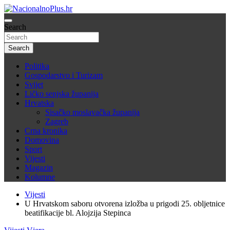
Skip
to
Nacija želi znati više
content
Search
NacionalnoPlus.hr
Search
Politika
Gospodarstvo i Turizam
Svijet
Ličko senjska županija
Hrvatska
Sisačko moslavačka županija
Zagreb
Crna kronika
Domovina
Sport
Vijesti
Magazin
Kolumne
Vijesti
U Hrvatskom saboru otvorena izložba u prigodi 25. obljetnice
beatifikacije bl. Alojzija Stepinca