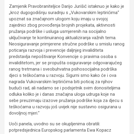
Zamjenik Pravobraniteljice Darijo Jurišić istaknuo je kako je
„kroz dugogodišnju suradnju s „Vukovarskim leptirićima“
upoznat sa značajnom ulogom koju imaju u svojoj
zajednici zbog provođenja brojnih projekata, aktivnosti
pružanja podrške i usluga usmjerenih na socijalno
uključivanje te kontinuiranog aktualiziranja važnih tema.
Neosiguravanje primjerene stručne podrške u smislu ranog
poticanja razvoja i prevencije daljnjeg invaliditeta
predstavlja nepoštivanje Konvencije o pravima osoba s
invaliditetom, jer se propušta osiguravanje odgovarajućeg
ranog tretmana i sveobuhvatna psihosocijalna podrška
djeci s teškoćama u razvoju. Sigurni smo kako će i ova
nagrada Vukovarskim leptirićima biti poticaj za njihov
budući rad, ali nadamo se i podsjetnik svim donositeljima
odluka koliko je i danas značajna uloga udruga koje na
sebe preuzimaju izazove pružanja podrške koja za djecu s
teškoćama u razvoju još uvijek nije sustavno osigurana u
dovoljnoj mjeri.“
Uoči panela, uvodno su se okupljenima obratili:
potpredsjednica Europskog parlamenta Ewa Kopacz