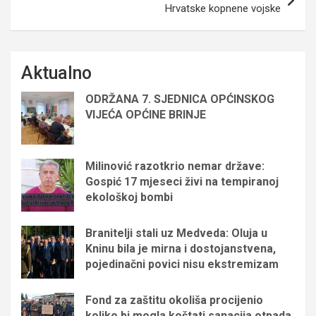
Hrvatske kopnene vojske
Aktualno
ODRŽANA 7. SJEDNICA OPĆINSKOG
VIJEĆA OPĆINE BRINJE
Milinović razotkrio nemar države:
Gospić 17 mjeseci živi na tempiranoj
ekološkoj bombi
Branitelji stali uz Medveda: Oluja u
Kninu bila je mirna i dostojanstvena,
pojedinačni povici nisu ekstremizam
Fond za zaštitu okoliša procijenio
koliko bi mogla koštati sanacija otpada