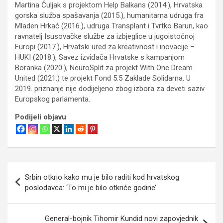
Martina Čuljak s projektom Help Balkans (2014.), Hrvatska
gorska služba spašavanja (2015.), humanitarna udruga fra
Mladen Hrkać (2016.), udruga Transplant i Tvrtko Barun, kao
ravnatelj Isusovačke službe za izbjeglice u jugoistočnoj
Europi (2017.), Hrvatski ured za kreativnost i inovacije –
HUKI (2018.), Savez izviđača Hrvatske s kampanjom
Boranka (2020.), NeuroSplit za projekt With One Dream
United (2021.) te projekt Fond 5.5 Zaklade Solidarna. U
2019. priznanje nije dodijeljeno zbog izbora za deveti saziv
Europskog parlamenta.
Podijeli objavu
Navigacija
Srbin otkrio kako mu je bilo raditi kod hrvatskog
objava
poslodavca: ‘To mi je bilo otkriće godine’
General-bojnik Tihomir Kundid novi zapovjednik