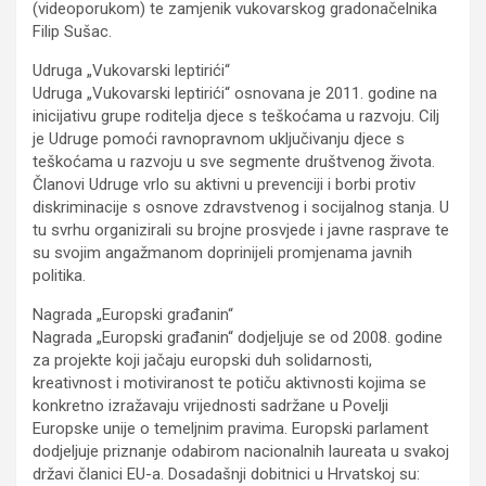
(videoporukom) te zamjenik vukovarskog gradonačelnika
Filip Sušac.
Udruga „Vukovarski leptirići“
Udruga „Vukovarski leptirići“ osnovana je 2011. godine na
inicijativu grupe roditelja djece s teškoćama u razvoju. Cilj
je Udruge pomoći ravnopravnom uključivanju djece s
teškoćama u razvoju u sve segmente društvenog života.
Članovi Udruge vrlo su aktivni u prevenciji i borbi protiv
diskriminacije s osnove zdravstvenog i socijalnog stanja. U
tu svrhu organizirali su brojne prosvjede i javne rasprave te
su svojim angažmanom doprinijeli promjenama javnih
politika.
Nagrada „Europski građanin“
Nagrada „Europski građanin“ dodjeljuje se od 2008. godine
za projekte koji jačaju europski duh solidarnosti,
kreativnost i motiviranost te potiču aktivnosti kojima se
konkretno izražavaju vrijednosti sadržane u Povelji
Europske unije o temeljnim pravima. Europski parlament
dodjeljuje priznanje odabirom nacionalnih laureata u svakoj
državi članici EU-a. Dosadašnji dobitnici u Hrvatskoj su: