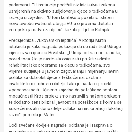
parlament i EU institucije podržali niz inicijativa i zakona
usmjerenih na aktivno sudjelovanje djece s teškoćama u
razvoju u zajednici. “U tom kontekstu posebno ističem
novu sveobuhvatnu strategija EU-a o pravima djeteta i
europsko jamstvo za djecu”, kazala je Ljubić Kutnjak.
Predsjednica „Vukovarskih leptirića“ Viktorija Matin
istaknula je kako nagrada pokazuje da se rad i trud Udruge
cijeni i izvan granica Hrvatske. „Udruga od samog osnutka,
pored toga što je nastojala osigurati i pružiti različite
rehabilitacijske programe za djecu s teškoćama, svo
vrijeme sudjeluje u javnom zagovaranju i mijenjanju javnih
politika za dobrobit djece s teškoćama, osoba s
invaliditetom i njihovih obitelji. Tako je nastao i projekt
#posebnakaoiti–Učinimo zajedno da poteškoće postanu
mogućnosti! Kroz projekt smo nastavili s našom praksom
te dodatno senzibilizirali javnost na poteškoće s kojima se
susrećemo, ali i donositelje odluka na nacionalnoj i lokalnoj
razini“, poručila je Matin.
Uoči svečane dodjele nagrade, održana je i rasprava o
europskim inicijativama i zakonima o promicanju i zaštiti