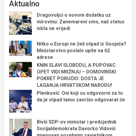
Aktualno
Dragovoljci o novom dodatku uz
mirovinu: Zanemareni smo, naš status
ništa ne vrijedi
Nitko u Europi ne želi otpad iz Gospića?
Ministarstvo poslalo upite na 62
adrese
KNIN SLAVI SLOBODU, A PUPOVAC
OPET VIDI MRŽNJU – DOMOVINSKI
POKRET PORUČIO: DOSTA JE
LAGANJA HRVATSKOM NARODU!
Plenković: Oni koji su odgovorni za to
da je otpad tamo završio odgovarat će
Bivši SDP-ov ministar i predsjednik
Socijaldemokrata Davorko Vidović
imenovan posebnim savjetnikom