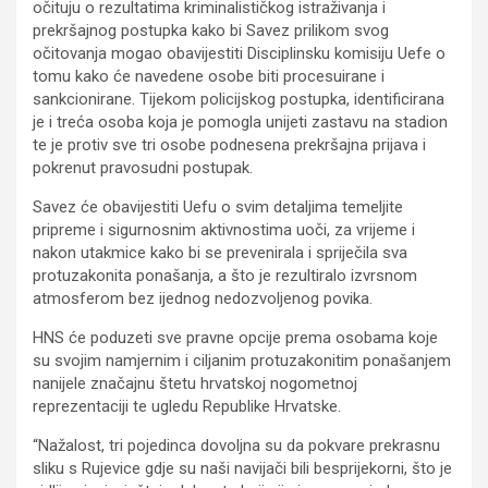
očituju o rezultatima kriminalističkog istraživanja i
prekršajnog postupka kako bi Savez prilikom svog
očitovanja mogao obavijestiti Disciplinsku komisiju Uefe o
tomu kako će navedene osobe biti procesuirane i
sankcionirane. Tijekom policijskog postupka, identificirana
je i treća osoba koja je pomogla unijeti zastavu na stadion
te je protiv sve tri osobe podnesena prekršajna prijava i
pokrenut pravosudni postupak.
Savez će obavijestiti Uefu o svim detaljima temeljite
pripreme i sigurnosnim aktivnostima uoči, za vrijeme i
nakon utakmice kako bi se prevenirala i spriječila sva
protuzakonita ponašanja, a što je rezultiralo izvrsnom
atmosferom bez ijednog nedozvoljenog povika.
HNS će poduzeti sve pravne opcije prema osobama koje
su svojim namjernim i ciljanim protuzakonitim ponašanjem
nanijele značajnu štetu hrvatskoj nogometnoj
reprezentaciji te ugledu Republike Hrvatske.
“Nažalost, tri pojedinca dovoljna su da pokvare prekrasnu
sliku s Rujevice gdje su naši navijači bili besprijekorni, što je