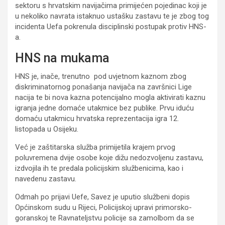
sektoru s hrvatskim navijačima primijećen pojedinac koji je
u nekoliko navrata istaknuo ustašku zastavu te je zbog tog
incidenta Uefa pokrenula disciplinski postupak protiv HNS-
a.
HNS na mukama
HNS je, inače, trenutno pod uvjetnom kaznom zbog
diskriminatornog ponašanja navijača na završnici Lige
nacija te bi nova kazna potencijalno mogla aktivirati kaznu
igranja jedne domaće utakmice bez publike. Prvu iduću
domaću utakmicu hrvatska reprezentacija igra 12.
listopada u Osijeku.
Već je zaštitarska služba primijetila krajem prvog
poluvremena dvije osobe koje dižu nedozvoljenu zastavu,
izdvojila ih te predala policijskim službenicima, kao i
navedenu zastavu.
Odmah po prijavi Uefe, Savez je uputio službeni dopis
Općinskom sudu u Rijeci, Policijskoj upravi primorsko-
goranskoj te Ravnateljstvu policije sa zamolbom da se