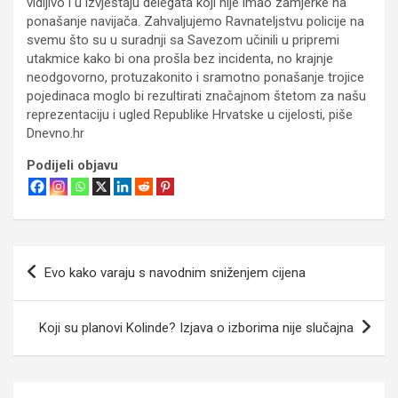
vidljivo i u izvještaju delegata koji nije imao zamjerke na
ponašanje navijača. Zahvaljujemo Ravnateljstvu policije na
svemu što su u suradnji sa Savezom učinili u pripremi
utakmice kako bi ona prošla bez incidenta, no krajnje
neodgovorno, protuzakonito i sramotno ponašanje trojice
pojedinaca moglo bi rezultirati značajnom štetom za našu
reprezentaciju i ugled Republike Hrvatske u cijelosti, piše
Dnevno.hr
Podijeli objavu
Navigacija
Evo kako varaju s navodnim sniženjem cijena
objava
Koji su planovi Kolinde? Izjava o izborima nije slučajna