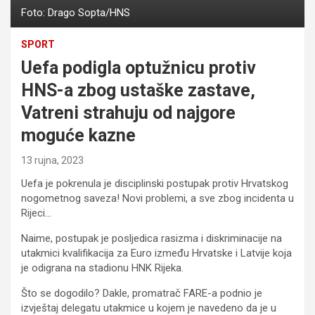
Foto: Drago Sopta/HNS
SPORT
Uefa podigla optužnicu protiv
HNS-a zbog ustaške zastave,
Vatreni strahuju od najgore
moguće kazne
13 rujna, 2023
Uefa je pokrenula je disciplinski postupak protiv Hrvatskog
nogometnog saveza! Novi problemi, a sve zbog incidenta u
Rijeci…
Naime, postupak je posljedica rasizma i diskriminacije na
utakmici kvalifikacija za Euro između Hrvatske i Latvije koja
je odigrana na stadionu HNK Rijeka.
Što se dogodilo? Dakle, promatrač FARE-a podnio je
izvještaj delegatu utakmice u kojem je navedeno da je u