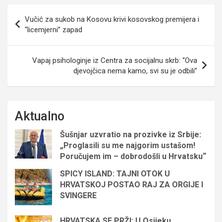
Navigacija
Vučić za sukob na Kosovu krivi kosovskog premijera i
objava
“licemjerni” zapad
Vapaj psihologinje iz Centra za socijalnu skrb: “Ova
djevojčica nema kamo, svi su je odbili”
Aktualno
Šušnjar uzvratio na prozivke iz Srbije:
„Proglasili su me najgorim ustašom!
Poručujem im – dobrodošli u Hrvatsku“
SPICY ISLAND: TAJNI OTOK U
HRVATSKOJ POSTAO RAJ ZA ORGIJE I
SVINGERE
HRVATSKA SE PRŽI: U Osijeku