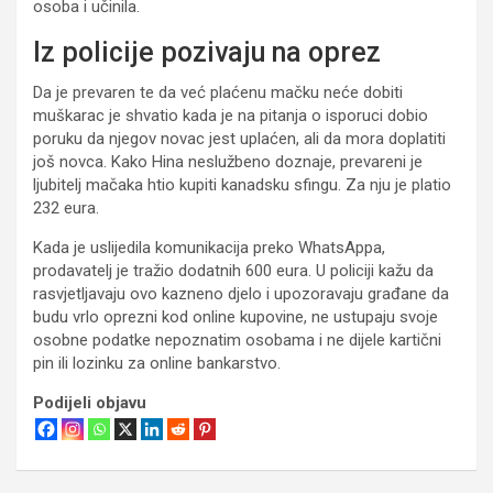
osoba i učinila.
Iz policije pozivaju na oprez
Da je prevaren te da već plaćenu mačku neće dobiti
muškarac je shvatio kada je na pitanja o isporuci dobio
poruku da njegov novac jest uplaćen, ali da mora doplatiti
još novca. Kako Hina neslužbeno doznaje, prevareni je
ljubitelj mačaka htio kupiti kanadsku sfingu. Za nju je platio
232 eura.
Kada je uslijedila komunikacija preko WhatsAppa,
prodavatelj je tražio dodatnih 600 eura. U policiji kažu da
rasvjetljavaju ovo kazneno djelo i upozoravaju građane da
budu vrlo oprezni kod online kupovine, ne ustupaju svoje
osobne podatke nepoznatim osobama i ne dijele kartični
pin ili lozinku za online bankarstvo.
Podijeli objavu