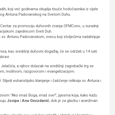
ih, koji već godinama okuplja tisuće hodočasnika iz cijele
i svetog Antuna Padovanskog na Svetom Duhu.
z Centar za promociju duhovnih zvanja OFMConv., u suradnji
acijskom zajednicom Sveti Duh.
 sv. Antunu Padovanskom, svecu koji stoljećima nadahnjuje
sa, kao središnji duhovni događaj, će se održati u 14 sati
bravi.
Jelačića, a njihov dolazak na središnji zagrebački trg se
om, molitvom, razgovorom i evangelizacijom.
lijedi euharistijsko klanjanje i čašćenje relikvija sv. Antuna i
zivom “Ako imaš Boga, imaš sve!”, pjesma koja, kako kažu
isuju
Josipa
i
Ana Gvozdanić
, dok je za glazbu i aranžman