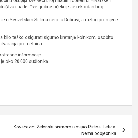
inu okuplja sve veći broj mladih i obitelji iz Hrvatske i
dništva i nade. Ove godine očekuje se rekordan broj
nje u Sesvetskim Selima nego u Dubravi, a razlog promjene
 bilo teško osigurati sigurno kretanje kolnikom, osobito
tvaranja prometnica.
potrebne informacije.
e oko 20.000 sudionika.
Kovačević: Zelenski pismom ismijao Putina; Letica:
Nema pobjednika