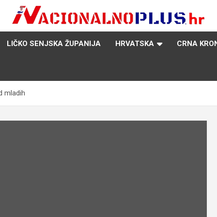
Nacija želi znati više
NacionalnoPlus.hr
LIČKO SENJSKA ŽUPANIJA
HRVATSKA
CRNA KRO
d mladih