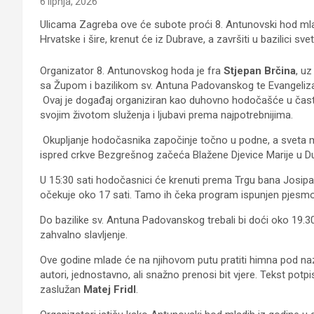
6 lipnja, 2026
Ulicama Zagreba ove će subote proći 8. Antunovski hod mlad
Hrvatske i šire, krenut će iz Dubrave, a završiti u bazilic
Organizator 8. Antunovskog hoda je fra
Stjepan Brčina
, u
sa Župom i bazilikom sv. Antuna Padovanskog te Evangeliz
Ovaj je događaj organiziran kao duhovno hodočašće u čast
svojim životom služenja i ljubavi prema najpotrebnijima.
Okupljanje hodočasnika započinje točno u podne, a sveta mi
ispred crkve Bezgrešnog začeća Blažene Djevice Marije u Du
U 15:30 sati hodočasnici će krenuti prema Trgu bana Josipa 
očekuje oko 17 sati. Tamo ih čeka program ispunjen pjesm
Do bazilike sv. Antuna Padovanskog trebali bi doći oko 19.30. S
zahvalno slavljenje.
Ove godine mlade će na njihovom putu pratiti himna pod na
autori, jednostavno, ali snažno prenosi bit vjere. Tekst potp
zaslužan
Matej Fridl
.