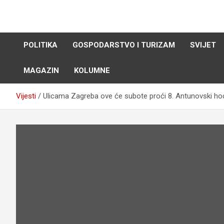
Skip
to
content
POLITIKA
GOSPODARSTVO I TURIZAM
SVIJET
MAGAZIN
KOLUMNE
Vijesti
Ulicama Zagreba ove će subote proći 8. Antunovski ho