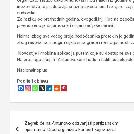
Organizatori ističu kako Antunovski hod mladih iz godine u god
inozemstva te predstavlja snažno svjedočanstvo vjere, zaje
sudionika.
Za razliku od prethodnih godina, ovogodišnji Hod ne započi
prvenstveno je sigurnosne i organizacijske naravi.
Naime, zbog sve većeg broja hodočasnika proteklih je godina
zbog radova na mnogim dijelovima grada i nemogućnosti za
Novost je i mobilna aplikacija putem koje su dostupne sve 
Na prošlogodišnjem Antunovskom hodu mladih sudjelovalo j
Nacionalnoplus
Podijeli objavu
Navigacija
Zagreb će na Antunovo odzvanjati partizanskim
objava
pjesmama: Grad organizira koncert koji izaziva