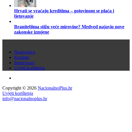
Hrvati se vraćaju kreditima – gotovinom se plaća i
ljetovanje
Braniteljima stižu veće mirovine? Medved najavio nove
zakonske izmjene
Naslovnica
Kontakt
Impressum
Uvjeti korištenja
Copyright © 2026
NacionalnoPlus.hr
Uvjeti korištenja
info@nacionalnoplus.hr