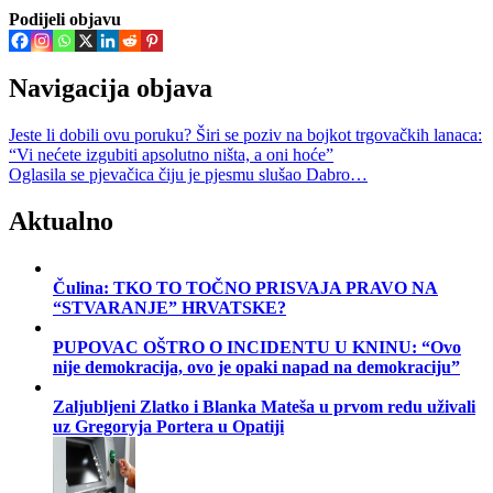
Podijeli objavu
Navigacija objava
Jeste li dobili ovu poruku? Širi se poziv na bojkot trgovačkih lanaca:
“Vi nećete izgubiti apsolutno ništa, a oni hoće”
Oglasila se pjevačica čiju je pjesmu slušao Dabro…
Aktualno
Čulina: TKO TO TOČNO PRISVAJA PRAVO NA
“STVARANJE” HRVATSKE?
PUPOVAC OŠTRO O INCIDENTU U KNINU: “Ovo
nije demokracija, ovo je opaki napad na demokraciju”
Zaljubljeni Zlatko i Blanka Mateša u prvom redu uživali
uz Gregoryja Portera u Opatiji