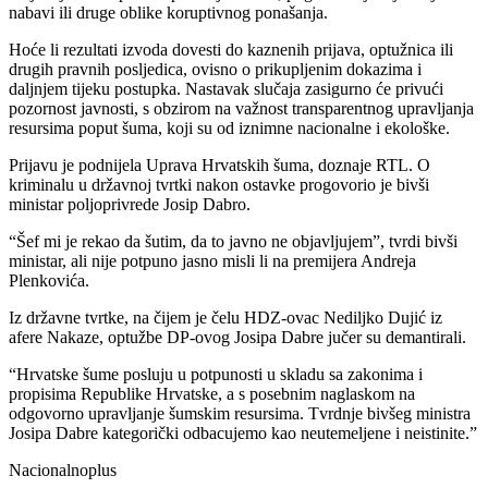
nabavi ili druge oblike koruptivnog ponašanja.
Hoće li rezultati izvoda dovesti do kaznenih prijava, optužnica ili
drugih pravnih posljedica, ovisno o prikupljenim dokazima i
daljnjem tijeku postupka. Nastavak slučaja zasigurno će privući
pozornost javnosti, s obzirom na važnost transparentnog upravljanja
resursima poput šuma, koji su od iznimne nacionalne i ekološke.
Prijavu je podnijela Uprava Hrvatskih šuma, doznaje RTL. O
kriminalu u državnoj tvrtki nakon ostavke progovorio je bivši
ministar poljoprivrede Josip Dabro.
“Šef mi je rekao da šutim, da to javno ne objavljujem”, tvrdi bivši
ministar, ali nije potpuno jasno misli li na premijera Andreja
Plenkovića.
Iz državne tvrtke, na čijem je čelu HDZ-ovac Nediljko Dujić iz
afere Nakaze, optužbe DP-ovog Josipa Dabre jučer su demantirali.
“Hrvatske šume posluju u potpunosti u skladu sa zakonima i
propisima Republike Hrvatske, a s posebnim naglaskom na
odgovorno upravljanje šumskim resursima. Tvrdnje bivšeg ministra
Josipa Dabre kategorički odbacujemo kao neutemeljene i neistinite.”
Nacionalnoplus