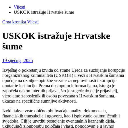
Vijesti
USKOK istražuje Hrvatske šume
Crna kronika
Vijesti
USKOK istražuje Hrvatske
šume
19 siječnja, 2025
Izvještaj o pokretanju izvida od strane Ureda za suzbijanje korupcije
i organiziranog kriminaliteta (USKOK) u vezi s Hrvatskim šumama
upućuje na ozbiljne optužbe vezane za nepravilnosti i korupciju
unutar te institucije. Prema dostupnim informacijama, istraga je
započela nakon internih prijava, što je sugeriralo da je prijavitelj,
vjerojatno zaposlenik ili osoba povezana s Hrvatskim šumama,
ukazao na specifične sumnjive aktivnosti.
Izvidi takve vrste obično obuhvaćaju analizu dokumenata,
financijskih transakcija i ugovora, kao i ispitivanje osumnjičenih i
svjedoka. Cilj je utvrditi postojanje eventualnih kaznenih djela,
uključujući zlouporabu položaja i vlasti, pogodovanje u javnoj