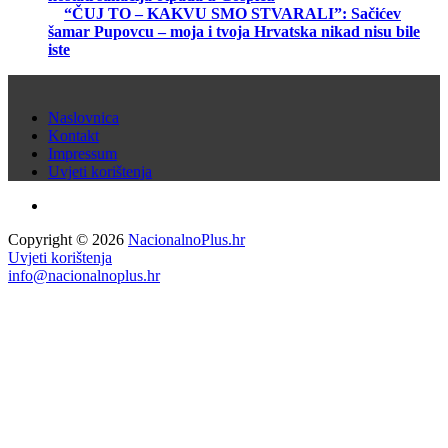
“ČUJ TO – KAKVU SMO STVARALI”: Sačićev
šamar Pupovcu – moja i tvoja Hrvatska nikad nisu bile
iste
Naslovnica
Kontakt
Impressum
Uvjeti korištenja
Copyright © 2026
NacionalnoPlus.hr
Uvjeti korištenja
info@nacionalnoplus.hr