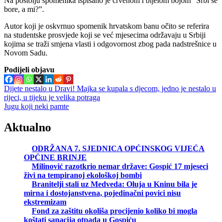
Na postolju spomenika ispisano je crvenom i bijelom bojom “Srbi se
bore, a mi?”.
Autor koji je oskvrnuo spomenik hrvatskom banu očito se referira
na studentske prosvjede koji se već mjesecima održavaju u Srbiji
kojima se traži smjena vlasti i odgovornost zbog pada nadstrešnice u
Novom Sadu.
Podijeli objavu
Navigacija
Dijete nestalo u Dravi! Majka se kupala s djecom, jedno je nestalo u
rijeci, u tijeku je velika potraga
objava
Jugu koji neki pamte
Aktualno
ODRŽANA 7. SJEDNICA OPĆINSKOG VIJEĆA
OPĆINE BRINJE
Milinović razotkrio nemar države: Gospić 17 mjeseci
živi na tempiranoj ekološkoj bombi
Branitelji stali uz Medveda: Oluja u Kninu bila je
mirna i dostojanstvena, pojedinačni povici nisu
ekstremizam
Fond za zaštitu okoliša procijenio koliko bi mogla
koštati sanacija otpada u Gospiću