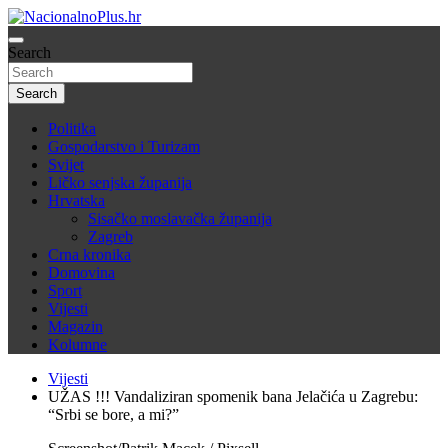
Skip
to
Nacija želi znati više
content
Search
NacionalnoPlus.hr
Search
Politika
Gospodarstvo i Turizam
Svijet
Ličko senjska županija
Hrvatska
Sisačko moslavačka županija
Zagreb
Crna kronika
Domovina
Sport
Vijesti
Magazin
Kolumne
Vijesti
UŽAS !!! Vandaliziran spomenik bana Jelačića u Zagrebu:
“Srbi se bore, a mi?”