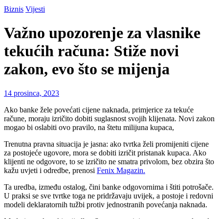
Biznis
Vijesti
Važno upozorenje za vlasnike
tekućih računa: Stiže novi
zakon, evo što se mijenja
14 prosinca, 2023
Ako banke žele povećati cijene naknada, primjerice za tekuće
račune, moraju izričito dobiti suglasnost svojih klijenata. Novi zakon
mogao bi oslabiti ovo pravilo, na štetu milijuna kupaca,
Trenutna pravna situacija je jasna: ako tvrtka želi promijeniti cijene
za postojeće ugovore, mora se dobiti izričit pristanak kupaca. Ako
klijenti ne odgovore, to se izričito ne smatra privolom, bez obzira što
kažu uvjeti i odredbe, prenosi
Fenix Magazin.
Ta uredba, između ostalog, čini banke odgovornima i štiti potrošače.
U praksi se sve tvrtke toga ne pridržavaju uvijek, a postoje i redovni
modeli deklaratornih tužbi protiv jednostranih povećanja naknada.