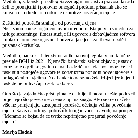
Međutim, zakonski prijedlog Saveznog ministarstva pravosuđa sada
želi to promijeniti i ponovno omogućiti prešutni pristanak ako se
korisnici u određenom roku ne usprotive povećanju cijene.
Zaštitnici potrošača strahuju od povećanja cijena
Nisu samo banke pogođene ovom uredbom. Ista pravila vrijede i za
usluge streaminga, fitness studije ili ugovore s dobavljačima softvera
i oblaka: promjene ugovora i povećanja cijena zahtijevaju izričit
pristanak korisnika.
Međutim, banke su intenzivno radile na ovoj regulativi od ključne
presude BGH iz 2021. Njemački bankarski sektor objavio je stav o
tome prije otprilike godinu dana. Uz izričitu suglasnost moguće je i
raskinuti postojeće ugovore te korisnicima ponuditi nove ugovore s
prilagođenim uvjetima. No, banke to naravno žele izbjeći jer klijenti
raskide ne prihvaćaju osobito dobro.
Ono što je zajedničko pristupima je da klijenti moraju nešto poduzeti
prije nego što povećanje cijena stupi na snagu. Ako se ovo načelo
više ne primjenjuje, zastupnici potrošača očekuju velika povećanja
cijena. Savezna udruga potrošačkih organizacija navodi, na primjer:
“Moramo se bojati da će tvrtke neprimjetno progurati povećanje
cijena.”
Marija Hodak