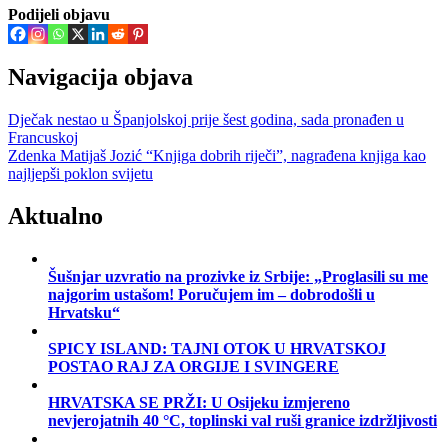
Podijeli objavu
Navigacija objava
Dječak nestao u Španjolskoj prije šest godina, sada pronađen u
Francuskoj
Zdenka Matijaš Jozić “Knjiga dobrih riječi”, nagrađena knjiga kao
najljepši poklon svijetu
Aktualno
Šušnjar uzvratio na prozivke iz Srbije: „Proglasili su me
najgorim ustašom! Poručujem im – dobrodošli u
Hrvatsku“
SPICY ISLAND: TAJNI OTOK U HRVATSKOJ
POSTAO RAJ ZA ORGIJE I SVINGERE
HRVATSKA SE PRŽI: U Osijeku izmjereno
nevjerojatnih 40 °C, toplinski val ruši granice izdržljivosti