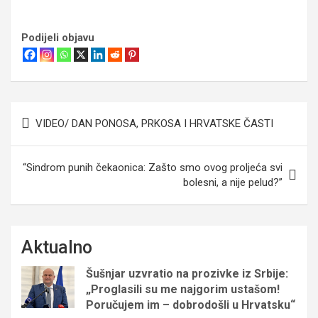
Podijeli objavu
Navigacija
VIDEO/ DAN PONOSA, PRKOSA I HRVATSKE ČASTI
objava
“Sindrom punih čekaonica: Zašto smo ovog proljeća svi
bolesni, a nije pelud?”
Aktualno
Šušnjar uzvratio na prozivke iz Srbije:
„Proglasili su me najgorim ustašom!
Poručujem im – dobrodošli u Hrvatsku“