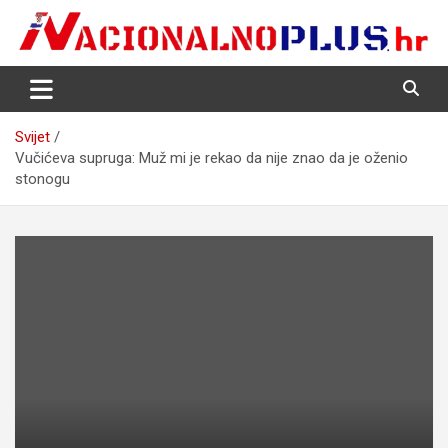
Skip
to
content
Nacija želi znati više
NacionalnoPlus.hr
Svijet
Vučićeva supruga: Muž mi je rekao da nije znao da je oženio
stonogu