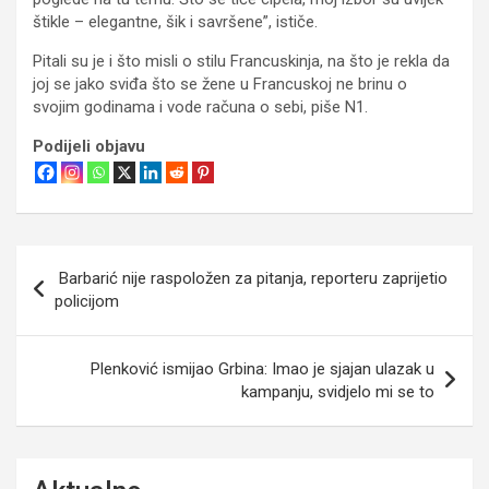
štikle – elegantne, šik i savršene”, ističe.
Pitali su je i što misli o stilu Francuskinja, na što je rekla da
joj se jako sviđa što se žene u Francuskoj ne brinu o
svojim godinama i vode računa o sebi, piše N1.
Podijeli objavu
Navigacija
Barbarić nije raspoložen za pitanja, reporteru zaprijetio
objava
policijom
Plenković ismijao Grbina: Imao je sjajan ulazak u
kampanju, svidjelo mi se to