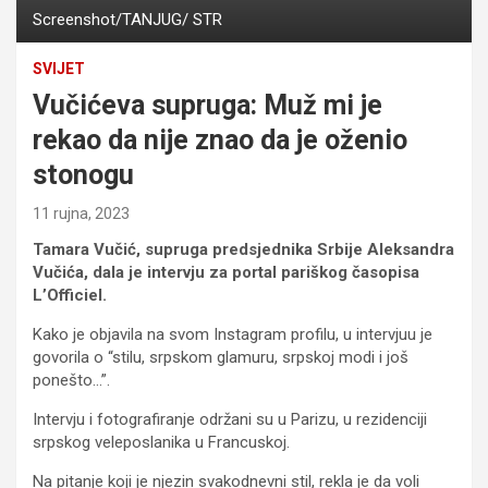
Screenshot/TANJUG/ STR
SVIJET
Vučićeva supruga: Muž mi je
rekao da nije znao da je oženio
stonogu
11 rujna, 2023
Tamara Vučić, supruga predsjednika Srbije Aleksandra
Vučića, dala je intervju za portal pariškog časopisa
L’Officiel.
Kako je objavila na svom Instagram profilu, u intervjuu je
govorila o “stilu, srpskom glamuru, srpskoj modi i još
ponešto…”.
Intervju i fotografiranje održani su u Parizu, u rezidenciji
srpskog veleposlanika u Francuskoj.
Na pitanje koji je njezin svakodnevni stil, rekla je da voli