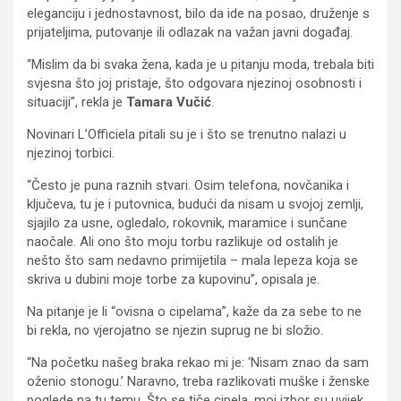
eleganciju i jednostavnost, bilo da ide na posao, druženje s
prijateljima, putovanje ili odlazak na važan javni događaj.
“Mislim da bi svaka žena, kada je u pitanju moda, trebala biti
svjesna što joj pristaje, što odgovara njezinoj osobnosti i
situaciji”, rekla je
Tamara Vučić
.
Novinari L’Officiela pitali su je i što se trenutno nalazi u
njezinoj torbici.
“Često je puna raznih stvari. Osim telefona, novčanika i
ključeva, tu je i putovnica, budući da nisam u svojoj zemlji,
sjajilo za usne, ogledalo, rokovnik, maramice i sunčane
naočale. Ali ono što moju torbu razlikuje od ostalih je
nešto što sam nedavno primijetila – mala lepeza koja se
skriva u dubini moje torbe za kupovinu”, opisala je.
Na pitanje je li “ovisna o cipelama”, kaže da za sebe to ne
bi rekla, no vjerojatno se njezin suprug ne bi složio.
“Na početku našeg braka rekao mi je: ‘Nisam znao da sam
oženio stonogu.’ Naravno, treba razlikovati muške i ženske
poglede na tu temu. Što se tiče cipela, moj izbor su uvijek