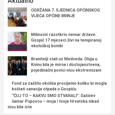
Aktualno
ODRŽANA 7. SJEDNICA OPĆINSKOG
VIJEĆA OPĆINE BRINJE
Milinović razotkrio nemar države:
Gospić 17 mjeseci živi na tempiranoj
ekološkoj bombi
Branitelji stali uz Medveda: Oluja u
Kninu bila je mirna i dostojanstvena,
pojedinačni povici nisu ekstremizam
Fond za zaštitu okoliša procijenio koliko bi mogla
koštati sanacija otpada u Gospiću
“ČUJ TO – KAKVU SMO STVARALI”: Sačićev
šamar Pupovcu – moja i tvoja Hrvatska nikad
nisu bile iste