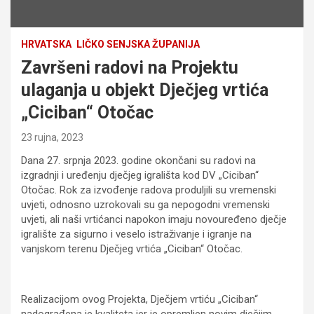
HRVATSKA
LIČKO SENJSKA ŽUPANIJA
Završeni radovi na Projektu
ulaganja u objekt Dječjeg vrtića
„Ciciban“ Otočac
23 rujna, 2023
Dana 27. srpnja 2023. godine okončani su radovi na
izgradnji i uređenju dječjeg igrališta kod DV „Ciciban“
Otočac. Rok za izvođenje radova produljili su vremenski
uvjeti, odnosno uzrokovali su ga nepogodni vremenski
uvjeti, ali naši vrtićanci napokon imaju novouređeno dječje
igralište za sigurno i veselo istraživanje i igranje na
vanjskom terenu Dječjeg vrtića „Ciciban“ Otočac.
Realizacijom ovog Projekta, Dječjem vrtiću „Ciciban“
nadograđena je kvaliteta jer je opremljen novim dječjim