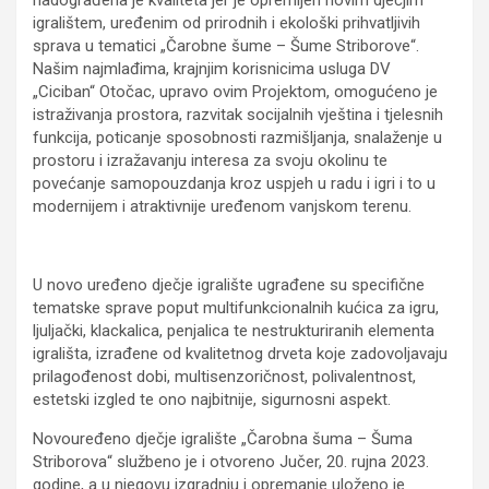
igralištem, uređenim od prirodnih i ekološki prihvatljivih
sprava u tematici „Čarobne šume – Šume Striborove“.
Našim najmlađima, krajnjim korisnicima usluga DV
„Ciciban“ Otočac, upravo ovim Projektom, omogućeno je
istraživanja prostora, razvitak socijalnih vještina i tjelesnih
funkcija, poticanje sposobnosti razmišljanja, snalaženje u
prostoru i izražavanju interesa za svoju okolinu te
povećanje samopouzdanja kroz uspjeh u radu i igri i to u
modernijem i atraktivnije uređenom vanjskom terenu.
U novo uređeno dječje igralište ugrađene su specifične
tematske sprave poput multifunkcionalnih kućica za igru,
ljuljački, klackalica, penjalica te nestrukturiranih elementa
igrališta, izrađene od kvalitetnog drveta koje zadovoljavaju
prilagođenost dobi, multisenzoričnost, polivalentnost,
estetski izgled te ono najbitnije, sigurnosni aspekt.
Novouređeno dječje igralište „Čarobna šuma – Šuma
Striborova“ službeno je i otvoreno Jučer, 20. rujna 2023.
godine, a u njegovu izgradnju i opremanje uloženo je