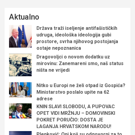
Aktualno
Država traži iseljenje antifašističkih
udruga, ideološka ideologija gubi
prostore, svrha njihovog postojanja
ostaje nepoznanica
Dragovoljci o novom dodatku uz
mirovinu: Zanemareni smo, naš status
ništa ne vrijedi
Nitko u Europi ne želi otpad iz Gospića?
Ministarstvo poslalo upite na 62
adrese
KNIN SLAVI SLOBODU, A PUPOVAC
OPET VIDI MRŽNJU – DOMOVINSKI
POKRET PORUČIO: DOSTA JE
LAGANJA HRVATSKOM NARODU!
Plenković: Oni koji su odgovorni za to