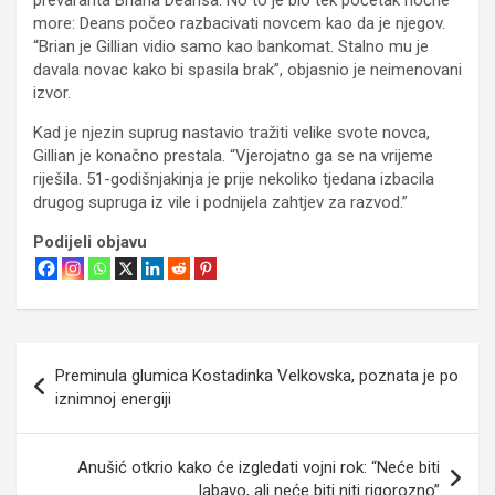
more: Deans počeo razbacivati ​​novcem kao da je njegov.
“Brian je Gillian vidio samo kao bankomat. Stalno mu je
davala novac kako bi spasila brak”, objasnio je neimenovani
izvor.
Kad je njezin suprug nastavio tražiti velike svote novca,
Gillian je konačno prestala. “Vjerojatno ga se na vrijeme
riješila. 51-godišnjakinja je prije nekoliko tjedana izbacila
drugog supruga iz vile i podnijela zahtjev za razvod.”
Podijeli objavu
Navigacija
Preminula glumica Kostadinka Velkovska, poznata je po
objava
iznimnoj energiji
Anušić otkrio kako će izgledati vojni rok: “Neće biti
labavo, ali neće biti niti rigorozno”