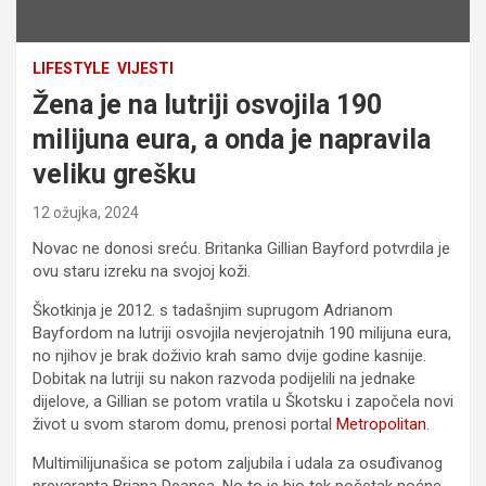
LIFESTYLE
VIJESTI
Žena je na lutriji osvojila 190
milijuna eura, a onda je napravila
veliku grešku
12 ožujka, 2024
Novac ne donosi sreću. Britanka Gillian Bayford potvrdila je
ovu staru izreku na svojoj koži.
Škotkinja je 2012. s tadašnjim suprugom Adrianom
Bayfordom na lutriji osvojila nevjerojatnih 190 milijuna eura,
no njihov je brak doživio krah samo dvije godine kasnije.
Dobitak na lutriji su nakon razvoda podijelili na jednake
dijelove, a Gillian se potom vratila u Škotsku i započela novi
život u svom starom domu, prenosi portal
Metropolitan
.
Multimilijunašica se potom zaljubila i udala za osuđivanog
prevaranta Briana Deansa. No to je bio tek početak noćne