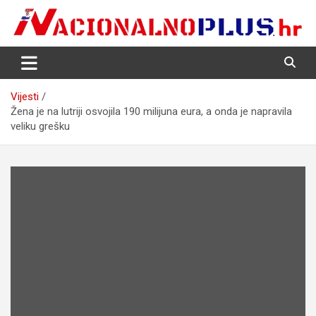
Skip
to
content
Nacija želi znati više
NacionalnoPlus.hr
Vijesti
Žena je na lutriji osvojila 190 milijuna eura, a onda je napravila
veliku grešku