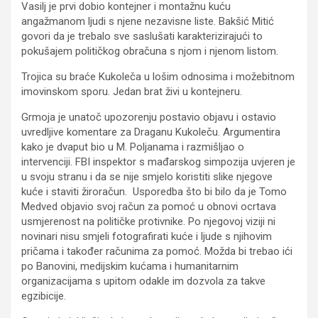
Vasilj je prvi dobio kontejner i montažnu kuću
angažmanom ljudi s njene nezavisne liste. Bakšić Mitić
govori da je trebalo sve saslušati karakterizirajući to
pokušajem političkog obračuna s njom i njenom listom.
Trojica su braće Kukoleča u lošim odnosima i možebitnom
imovinskom sporu. Jedan brat živi u kontejneru.
Grmoja je unatoč upozorenju postavio objavu i ostavio
uvredljive komentare za Draganu Kukoleču. Argumentira
kako je dvaput bio u M. Poljanama i razmišljao o
intervenciji. FBI inspektor s mađarskog simpozija uvjeren je
u svoju stranu i da se nije smjelo koristiti slike njegove
kuće i staviti žiroračun. Usporedba što bi bilo da je Tomo
Medved objavio svoj račun za pomoć u obnovi ocrtava
usmjerenost na političke protivnike. Po njegovoj viziji ni
novinari nisu smjeli fotografirati kuće i ljude s njihovim
pričama i također računima za pomoć. Možda bi trebao ići
po Banovini, medijskim kućama i humanitarnim
organizacijama s upitom odakle im dozvola za takve
egzibicije.