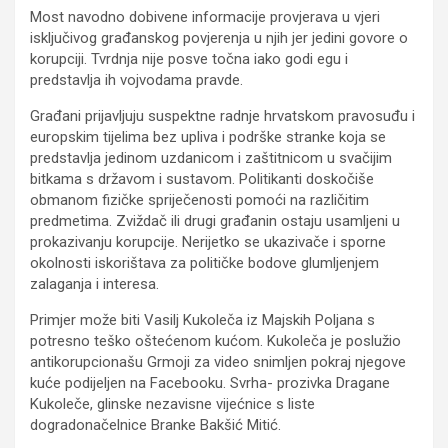
Most navodno dobivene informacije provjerava u vjeri
isključivog građanskog povjerenja u njih jer jedini govore o
korupciji. Tvrdnja nije posve točna iako godi egu i
predstavlja ih vojvodama pravde.
Građani prijavljuju suspektne radnje hrvatskom pravosuđu i
europskim tijelima bez upliva i podrške stranke koja se
predstavlja jedinom uzdanicom i zaštitnicom u svačijim
bitkama s državom i sustavom. Politikanti doskočiše
obmanom fizičke spriječenosti pomoći na različitim
predmetima. Zviždač ili drugi građanin ostaju usamljeni u
prokazivanju korupcije. Nerijetko se ukazivače i sporne
okolnosti iskorištava za političke bodove glumljenjem
zalaganja i interesa.
Primjer može biti Vasilj Kukoleča iz Majskih Poljana s
potresno teško oštećenom kućom. Kukoleča je poslužio
antikorupcionašu Grmoji za video snimljen pokraj njegove
kuće podijeljen na Facebooku. Svrha- prozivka Dragane
Kukoleče, glinske nezavisne vijećnice s liste
dogradonačelnice Branke Bakšić Mitić.