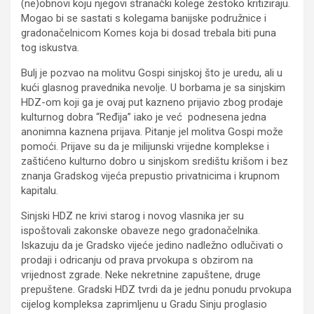
(ne)obnovi koju njegovi stranački kolege žestoko kritiziraju.
Mogao bi se sastati s kolegama banijske podružnice i
gradonačelnicom Komes koja bi dosad trebala biti puna
tog iskustva.
Bulj je pozvao na molitvu Gospi sinjskoj što je uredu, ali u
kući glasnog pravednika nevolje. U borbama je sa sinjskim
HDZ-om koji ga je ovaj put kazneno prijavio zbog prodaje
kulturnog dobra “Ređija” iako je već podnesena jedna
anonimna kaznena prijava. Pitanje jel molitva Gospi može
pomoći. Prijave su da je milijunski vrijedne komplekse i
zaštićeno kulturno dobro u sinjskom središtu krišom i bez
znanja Gradskog vijeća prepustio privatnicima i krupnom
kapitalu.
Sinjski HDZ ne krivi starog i novog vlasnika jer su
ispoštovali zakonske obaveze nego gradonačelnika.
Iskazuju da je Gradsko vijeće jedino nadležno odlučivati o
prodaji i odricanju od prava prvokupa s obzirom na
vrijednost zgrade. Neke nekretnine zapuštene, druge
prepuštene. Gradski HDZ tvrdi da je jednu ponudu prvokupa
cijelog kompleksa zaprimljenu u Gradu Sinju proglasio