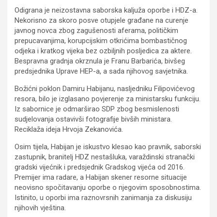
Odigrana je neizostavna saborska kaljuža oporbe i HDZ-a.
Nekorisno za skoro posve otupjele građane na curenje
javnog novca zbog zagušenosti aferama, političkim
prepucavanjima, korupcijskim otkrićima bombastičnog
odjeka i kratkog vijeka bez ozbiljnih posljedica za aktere.
Bespravna gradnja okrznula je Franu Barbarića, bivšeg
predsjednika Uprave HEP-a, a sada njihovog savjetnika.
Božićni poklon Damiru Habijanu, nasljedniku Filipovićevog
resora, bilo je izglasano povjerenje za ministarsku funkciju.
Iz sabornice je odmarširao SDP zbog besmislenosti
sudjelovanja ostavivši fotografije bivših ministara.
Reciklaža ideja Hrvoja Zekanovića.
Osim tijela, Habijan je iskustvo klesao kao pravnik, saborski
zastupnik, branitelj HDZ nestašluka, varaždinski stranački
gradski vijećnik i predsjednik Gradskog vijeća od 2016.
Premijer ima radare, a Habijan skener resorne situacije
neovisno spočitavanju oporbe o njegovim sposobnostima.
Istinito, u oporbi ima raznovrsnih zanimanja za diskusiju
njihovih vještina.