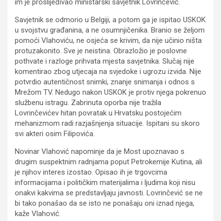
im je proslijeđivao ministarski savjetnik Lovrinčević.
Savjetnik se odmorio u Belgiji, a potom ga je ispitao USKOK
u svojstvu građanina, a ne osumnjičenika. Branio se željom
pomoći Vlahoviću, ne osjeća se krivim, da nije učinio ništa
protuzakonito. Sve je neistina. Obrazložio je poslovne
pothvate i razloge prihvata mjesta savjetnika. Slučaj nije
komentirao zbog utjecaja na svjedoke i ugrozu izvida. Nije
potvrdio autentičnost snimki, znanje snimanja i odnos s
Mrežom TV. Nedugo nakon USKOK je protiv njega pokrenuo
službenu istragu. Zabrinuta oporba nije tražila
Lovrinčevićev hitan povratak u Hrvatsku postojećim
mehanizmom radi razjašnjenja situacije. Ispitani su skoro
svi akteri osim Filipovića.
Novinar Vlahović napominje da je Most upoznavao s
drugim suspektnim radnjama poput Petrokemije Kutina, ali
je njihov interes izostao. Opisao ih je trgovcima
informacijama i političkim materijalima i ljudima koji nisu
onakvi kakvima se predstavljaju javnosti. Lovrinčević se ne
bi tako ponašao da se isto ne ponašaju oni iznad njega,
kaže Vlahović.