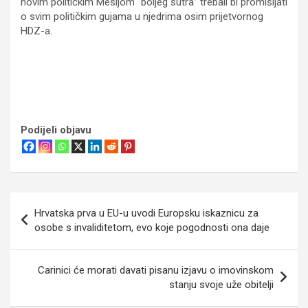
novim političkim Mesijom “boljeg sutra” trebali bi promišljati
o svim političkim gujama u njedrima osim prijetvornog
HDZ-a.
Podijeli objavu
Navigacija
Hrvatska prva u EU-u uvodi Europsku iskaznicu za
objava
osobe s invaliditetom, evo koje pogodnosti ona daje
Carinici će morati davati pisanu izjavu o imovinskom
stanju svoje uže obitelji