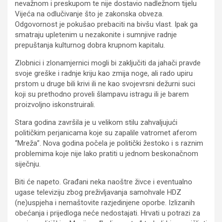
nevažnom i preskupom te nije dostavio nadležnom tijelu
Vijeća na odlučivanje što je zakonska obveza.
Odgovornost je pokušao prebaciti na bivšu vlast. Ipak ga
smatraju upletenim u nezakonite i sumnjive radnje
prepuštanja kulturnog dobra krupnom kapitalu.
Zlobnici i zlonamjernici mogli bi zaključiti da jahači pravde
svoje greške i radnje kriju kao zmija noge, ali rado upiru
prstom u druge bili krivi ili ne kao svojevrsni dežurni suci
koji su prethodno proveli šlampavu istragu ili je barem
proizvoljno iskonstruirali.
Stara godina završila je u velikom stilu zahvaljujući
političkim perjanicama koje su zapalile vatromet aferom
“Mreža”. Nova godina počela je politički žestoko i s raznim
problemima koje nije lako pratiti u jednom beskonačnom
siječnju.
Biti će napeto. Građani neka naoštre živce i eventualno
ugase televiziju zbog preživljavanja samohvale HDZ
(ne)uspjeha i nemaštovite razjedinjene oporbe. Izlizanih
obećanja i prijedloga neće nedostajati. Hrvati u potrazi za