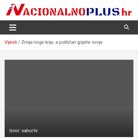
Skip
to
content
Nacija želi znati više
NacionalnoPlus.hr
Vijesti
Zmija noge krije, a političari grijehe svoje
Izvor: sabor.hr