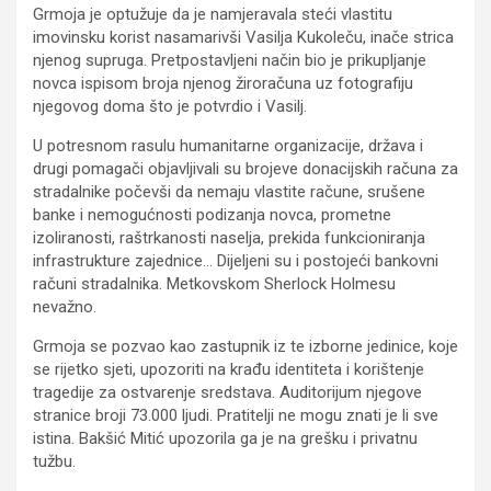
Grmoja je optužuje da je namjeravala steći vlastitu
imovinsku korist nasamarivši Vasilja Kukoleču, inače strica
njenog supruga. Pretpostavljeni način bio je prikupljanje
novca ispisom broja njenog žiroračuna uz fotografiju
njegovog doma što je potvrdio i Vasilj.
U potresnom rasulu humanitarne organizacije, država i
drugi pomagači objavljivali su brojeve donacijskih računa za
stradalnike počevši da nemaju vlastite račune, srušene
banke i nemogućnosti podizanja novca, prometne
izoliranosti, raštrkanosti naselja, prekida funkcioniranja
infrastrukture zajednice… Dijeljeni su i postojeći bankovni
računi stradalnika. Metkovskom Sherlock Holmesu
nevažno.
Grmoja se pozvao kao zastupnik iz te izborne jedinice, koje
se rijetko sjeti, upozoriti na krađu identiteta i korištenje
tragedije za ostvarenje sredstava. Auditorijum njegove
stranice broji 73.000 ljudi. Pratitelji ne mogu znati je li sve
istina. Bakšić Mitić upozorila ga je na grešku i privatnu
tužbu.