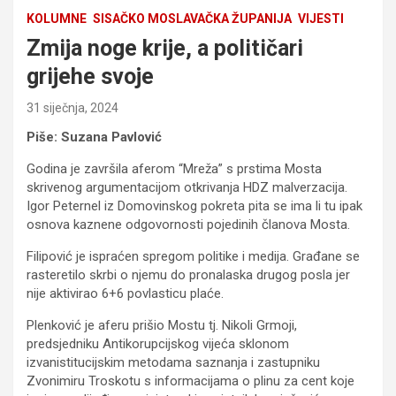
KOLUMNE
SISAČKO MOSLAVAČKA ŽUPANIJA
VIJESTI
Zmija noge krije, a političari
grijehe svoje
31 siječnja, 2024
Piše: Suzana Pavlović
Godina je završila aferom “Mreža” s prstima Mosta
skrivenog argumentacijom otkrivanja HDZ malverzacija.
Igor Peternel iz Domovinskog pokreta pita se ima li tu ipak
osnova kaznene odgovornosti pojedinih članova Mosta.
Filipović je ispraćen spregom politike i medija. Građane se
rasteretilo skrbi o njemu do pronalaska drugog posla jer
nije aktivirao 6+6 povlasticu plaće.
Plenković je aferu prišio Mostu tj. Nikoli Grmoji,
predsjedniku Antikorupcijskog vijeća sklonom
izvanistitucijskim metodama saznanja i zastupniku
Zvonimiru Troskotu s informacijama o plinu za cent koje