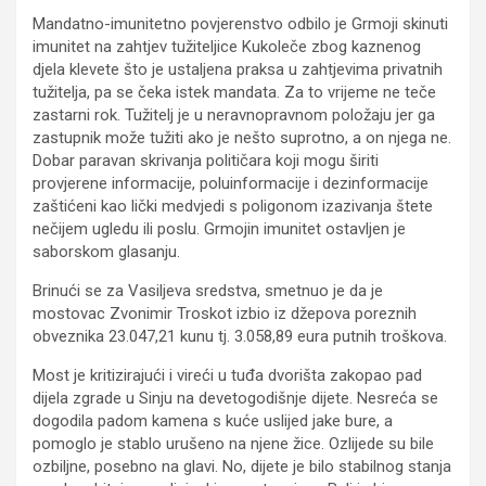
Mandatno-imunitetno povjerenstvo odbilo je Grmoji skinuti
imunitet na zahtjev tužiteljice Kukoleče zbog kaznenog
djela klevete što je ustaljena praksa u zahtjevima privatnih
tužitelja, pa se čeka istek mandata. Za to vrijeme ne teče
zastarni rok. Tužitelj je u neravnopravnom položaju jer ga
zastupnik može tužiti ako je nešto suprotno, a on njega ne.
Dobar paravan skrivanja političara koji mogu širiti
provjerene informacije, poluinformacije i dezinformacije
zaštićeni kao lički medvjedi s poligonom izazivanja štete
nečijem ugledu ili poslu. Grmojin imunitet ostavljen je
saborskom glasanju.
Brinući se za Vasiljeva sredstva, smetnuo je da je
mostovac Zvonimir Troskot izbio iz džepova poreznih
obveznika 23.047,21 kunu tj. 3.058,89 eura putnih troškova.
Most je kritizirajući i vireći u tuđa dvorišta zakopao pad
dijela zgrade u Sinju na devetogodišnje dijete. Nesreća se
dogodila padom kamena s kuće uslijed jake bure, a
pomoglo je stablo urušeno na njene žice. Ozlijede su bile
ozbiljne, posebno na glavi. No, dijete je bilo stabilnog stanja