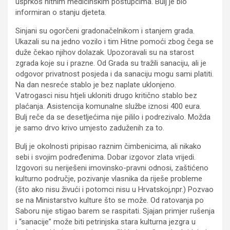
usprkos hitnim medicinskim postupcima. Bulj je bio
informiran o stanju djeteta.
Sinjani su ogorčeni gradonačelnikom i stanjem grada.
Ukazali su na jedno vozilo i tim Hitne pomoći zbog čega se
duže čekao njihov dolazak. Upozoravali su na starost
zgrada koje su i prazne. Od Grada su tražili sanaciju, ali je
odgovor privatnost posjeda i da sanaciju mogu sami platiti.
Na dan nesreće stablo je bez naplate uklonjeno.
Vatrogasci nisu htjeli ukloniti drugo kritično stablo bez
plaćanja. Asistencija komunalne službe iznosi 400 eura.
Bulj reče da se desetljećima nije pililo i podrezivalo. Možda
je samo drvo krivo umjesto zaduženih za to.
Bulj je okolnosti pripisao raznim čimbenicima, ali nikako
sebi i svojim podređenima. Dobar izgovor zlata vrijedi.
Izgovori su neriješeni imovinsko-pravni odnosi, zaštićeno
kulturno područje, pozivanje vlasnika da riješe probleme
(što ako nisu živući i potomci nisu u Hrvatskoj,npr.) Pozvao
se na Ministarstvo kulture što se može. Od ratovanja po
Saboru nije stigao barem se raspitati. Sjajan primjer rušenja
i “sanacije” može biti petrinjska stara kulturna jezgra u