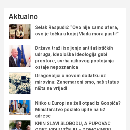
Aktualno
Selak Raspudić: “Ovo nije samo afera,
ovo je točka u kojoj Vlada mora pasti!”
Država traži iseljenje antifašističkih
udruga, ideološka ideologija gubi
prostore, svrha njihovog postojanja
ostaje nepoznanica
Dragovoljci o novom dodatku uz
mirovinu: Zanemareni smo, naš status
ništa ne vrijedi
Nitko u Europi ne želi otpad iz Gospića?
Ministarstvo poslalo upite na 62
adrese
KNIN SLAVI SLOBODU, A PUPOVAC
OPET VIDI MRŽNJU – DOMOVINSKI