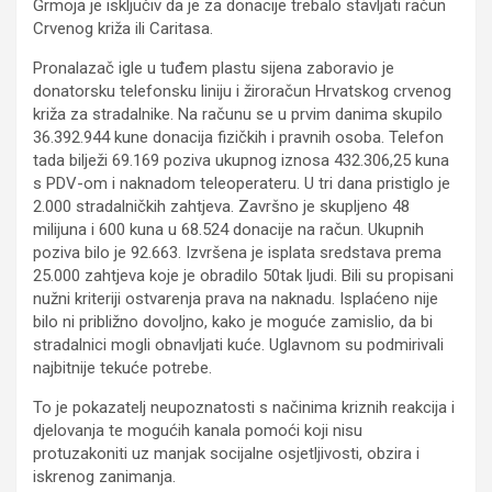
Grmoja je isključiv da je za donacije trebalo stavljati račun
Crvenog križa ili Caritasa.
Pronalazač igle u tuđem plastu sijena zaboravio je
donatorsku telefonsku liniju i žiroračun Hrvatskog crvenog
križa za stradalnike. Na računu se u prvim danima skupilo
36.392.944 kune donacija fizičkih i pravnih osoba. Telefon
tada bilježi 69.169 poziva ukupnog iznosa 432.306,25 kuna
s PDV-om i naknadom teleoperateru. U tri dana pristiglo je
2.000 stradalničkih zahtjeva. Završno je skupljeno 48
milijuna i 600 kuna u 68.524 donacije na račun. Ukupnih
poziva bilo je 92.663. Izvršena je isplata sredstava prema
25.000 zahtjeva koje je obradilo 50tak ljudi. Bili su propisani
nužni kriteriji ostvarenja prava na naknadu. Isplaćeno nije
bilo ni približno dovoljno, kako je moguće zamislio, da bi
stradalnici mogli obnavljati kuće. Uglavnom su podmirivali
najbitnije tekuće potrebe.
To je pokazatelj neupoznatosti s načinima kriznih reakcija i
djelovanja te mogućih kanala pomoći koji nisu
protuzakoniti uz manjak socijalne osjetljivosti, obzira i
iskrenog zanimanja.