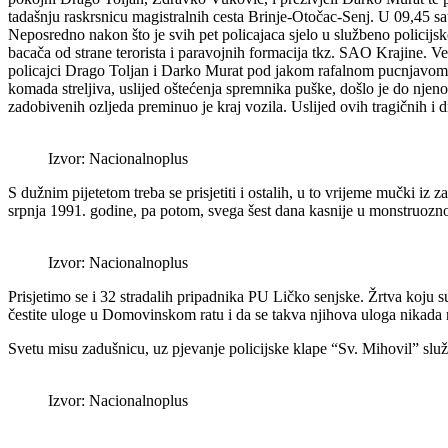
tadašnju raskrsnicu magistralnih cesta Brinje-Otočac-Senj. U 09,45 sati
Neposredno nakon što je svih pet policajaca sjelo u službeno policijs
bacača od strane terorista i paravojnih formacija tkz. SAO Krajine. V
policajci Drago Toljan i Darko Murat pod jakom rafalnom pucnjavom usp
komada streljiva, uslijed oštećenja spremnika puške, došlo je do njeno
zadobivenih ozljeda preminuo je kraj vozila. Uslijed ovih tragičnih i 
Izvor: Nacionalnoplus
S dužnim pijetetom treba se prisjetiti i ostalih, u to vrijeme mučki i
srpnja 1991. godine, pa potom, svega šest dana kasnije u monstruozno
Izvor: Nacionalnoplus
Prisjetimo se i 32 stradalih pripadnika PU Ličko senjske. Žrtva koju 
čestite uloge u Domovinskom ratu i da se takva njihova uloga nikada 
Svetu misu zadušnicu, uz pjevanje policijske klape “Sv. Mihovil” sl
Izvor: Nacionalnoplus