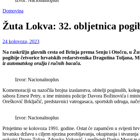
Izvor: Nacionalnoplus
Domovina
Žuta Lokva: 32. obljetnica pogib
24 kolovoza, 2023
Na raskrižju glavnih cesta od Brinja prema Senju i Otočcu, u Žut
pogibije četvorice hrvatskih redarstvenika Dragutina Toljana, 
iz automatskog oružja i ručnih bacača.
Izvor: Nacionalnoplus
Komemoraciji su nazočila brojna izaslanstva, obitelji poginulih, kole
sabora Ernest Petry, u ime ministra policije Davora Božinovića i minis
Orešković Brkljačić, predstavnici vatrogasaca, sportskih udruga, nače
Izvor: Nacionalnoplus
Prisjetimo se kolovoza 1991. godine. Ostat će zapamćen u svijesti 
hrvatsku državu s ciljem njezina porobljavanja, okupiranja i stvaranja
pokojni Drago Toljan, Zdravko Vuković, i preživjeli Darko Murat te p