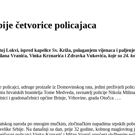
ije četvorice policajaca
oj Lokvi, ispred kapelice Sv. Križa, polaganjem vijenaca i paljenj
Milana Vranića, Vinka Krznarića i Zdravka Vukovića,
koje su 24. ko
ge policajci, udruge proizaše iz Domovinskog rata, jedini preživjeli pol
tra hrvatskih branitelja Tome Medveda, ravnatelj policije Nikola Milina
lnici i gradonačelnici općine Brinje, Vrhovine, grada Otočca ….
hrvatskog naroda po mnogim mučkim, zločinačkim napadima srpskih pob
 velike Srbije. Na današnji su dan, prije 32 godine, kobnog maglovitog 
ričuvni policajci Vinko Krznarić i Milan Vranić upućeni službenim pol