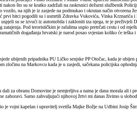
 nakon što su se kratko zadržali na raskrsnici dežurni službenik Policij
ko vozilo, na njih je iz zasjede na podmukao i okrutan način otvorena 
eć prvi hitci pogodili su i usmrtili Zdravka Vukovića, Vinka Krznarića 
jeli su se izvući iz automobila i zakloniti iza njega, te je preživjeli
g zatajenja. Pod terorističkim je rafalima uspio pretrčati cestu i od mj
dramatičnih događanja hrvatski je narod posao svjestan koliko će teška i
z zasjede ubijenih pripadnika PU Ličko senjske PP Otočac, kada je ubijen
m zločinu na Markovcu kada je u zasjedi, sačekana policijska ophodnja
su dali za obranu Domovine je nemjerljiva a nama je dana morala ali i 
ne zaboravi. Samo zahvaljujući njihovoj žrtvi mi danas živimo u slobod
užio je vojni kapelan i upravitelj svetiša Majke Božje na Udbini Jos