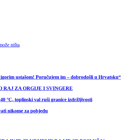
 može ništa
 najgorim ustašom! Poručujem im – dobrodošli u Hrvatsku“
O RAJ ZA ORGIJE I SVINGERE
C, toplinski val ruši granice izdržljivosti
vati nikome za pobjedu