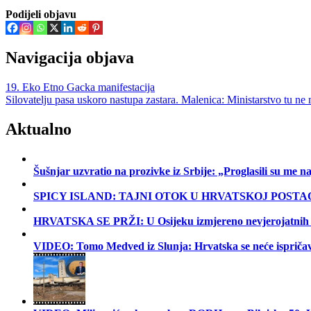
Podijeli objavu
Navigacija objava
19. Eko Etno Gacka manifestacija
Silovatelju pasa uskoro nastupa zastara. Malenica: Ministarstvo tu ne
Aktualno
Šušnjar uzvratio na prozivke iz Srbije: „Proglasili su me
SPICY ISLAND: TAJNI OTOK U HRVATSKOJ POSTA
HRVATSKA SE PRŽI: U Osijeku izmjereno nevjerojatnih 40 °
VIDEO: Tomo Medved iz Slunja: Hrvatska se neće ispriča