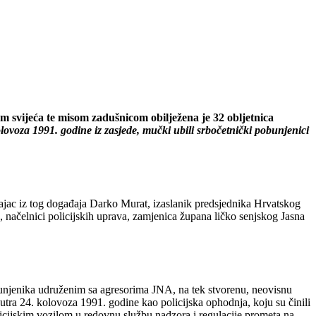
em svijeća te misom zadušnicom obilježena je 32 obljetnica
lovoza 1991. godine iz zasjede, mučki ubili srbočetnički pobunjenici
icajac iz tog događaja Darko Murat, izaslanik predsjednika Hrvatskog
, načelnici policijskih uprava, zamjenica župana ličko senjskog Jasna
unjenika udruženim sa agresorima JNA, na tek stvorenu, neovisnu
jutra 24. kolovoza 1991. godine kao policijska ophodnja, koju su činili
icijskim vozilom u redovnu službu nadzora i regulacije prometa na