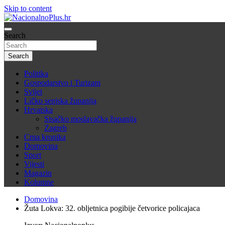
Skip to content
Nacija želi znati više
Search
NacionalnoPlus.hr
Search
Politika
Gospodarstvo i Turizam
Svijet
Ličko senjska županija
Hrvatska
Sisačko moslavačka županija
Zagreb
Crna kronika
Domovina
Sport
Vijesti
Magazin
Kolumne
Domovina
Žuta Lokva: 32. obljetnica pogibije četvorice policajaca