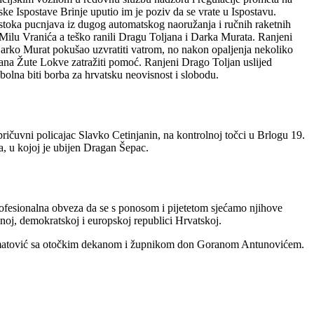
ske Ispostave Brinje uputio im je poziv da se vrate u Ispostavu.
žestoka pucnjava iz dugog automatskog naoružanja i ručnih raketnih
i Milu Vranića a teško ranili Dragu Toljana i Darka Murata. Ranjeni
 Darko Murat pokušao uzvratiti vatrom, no nakon opaljenja nekoliko
eštana Žute Lokve zatražiti pomoć. Ranjeni Drago Toljan uslijed
 bolna biti borba za hrvatsku neovisnost i slobodu.
 pričuvni policajac Slavko Cetinjanin, na kontrolnoj točci u Brlogu 19.
, u kojoj je ubijen Dragan Šepac.
profesionalna obveza da se s ponosom i pijetetom sjećamo njihove
noj, demokratskoj i europskoj republici Hrvatskoj.
ip Šimatović sa otočkim dekanom i župnikom don Goranom Antunovićem.