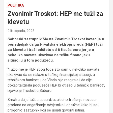
POLITIKA
Zvonimir Troskot: HEP me tuži za
klevetu
9 listopada, 2023
Saborski zastupnik Mosta Zvonimir Troskot kazao je u
ponedjeljak da ga Hrvatska elektroprivreda (HEP) tuži
za klevetu i traži odštetu od 6 tisuća eura jer je u
nekoliko navrata ukazivao na tešku financijsku
situaciju u tom poduzeću.
“Tužio me je HEP zbog toga što sam u nekoliko navrata
ukazivao da se nalaze u teškoj financijskoj situaciji, u
tehničkom bankrotu, da Vlada nije reagirala i da nije
dokapitalizirala poduzeće HEP bi otišao u tehnički bankrot”,
izjavio je Troskot u Saboru.
Smatra da je tužba apsurd, uzaludno trošenje novaca
građana na angažiranje odvjetnika i optužbe kako bi se
progonio zastupnik koji se usudi govoriti istinu.