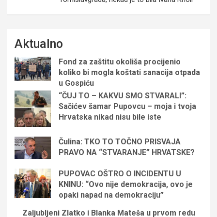
Aktualno
Fond za zaštitu okoliša procijenio
koliko bi mogla koštati sanacija otpada
u Gospiću
“ČUJ TO – KAKVU SMO STVARALI”:
Sačićev šamar Pupovcu – moja i tvoja
Hrvatska nikad nisu bile iste
Čulina: TKO TO TOČNO PRISVAJA
PRAVO NA “STVARANJE” HRVATSKE?
PUPOVAC OŠTRO O INCIDENTU U
KNINU: “Ovo nije demokracija, ovo je
opaki napad na demokraciju”
Zaljubljeni Zlatko i Blanka Mateša u prvom redu