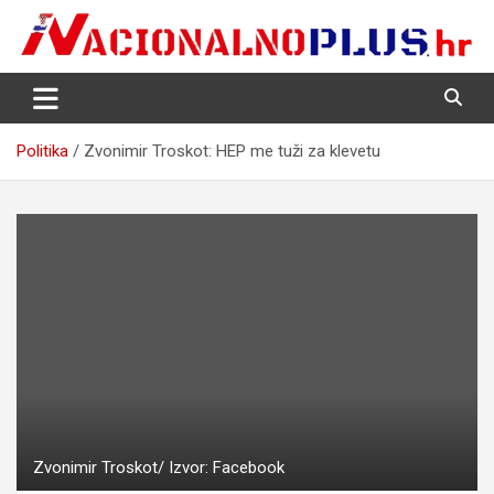
Skip
to
content
Nacija želi znati više
NacionalnoPlus.hr
Politika
Zvonimir Troskot: HEP me tuži za klevetu
Zvonimir Troskot/ Izvor: Facebook