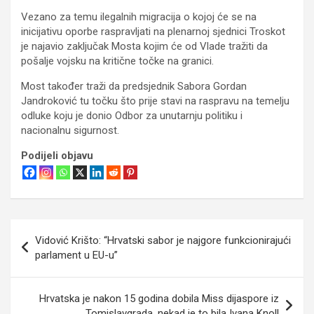
Vezano za temu ilegalnih migracija o kojoj će se na
inicijativu oporbe raspravljati na plenarnoj sjednici Troskot
je najavio zaključak Mosta kojim će od Vlade tražiti da
pošalje vojsku na kritične točke na granici.
Most također traži da predsjednik Sabora Gordan
Jandroković tu točku što prije stavi na raspravu na temelju
odluke koju je donio Odbor za unutarnju politiku i
nacionalnu sigurnost.
Podijeli objavu
Navigacija
Vidović Krišto: “Hrvatski sabor je najgore funkcionirajući
objava
parlament u EU-u”
Hrvatska je nakon 15 godina dobila Miss dijaspore iz
Tomislavgrada, nekad je to bila Ivana Knoll