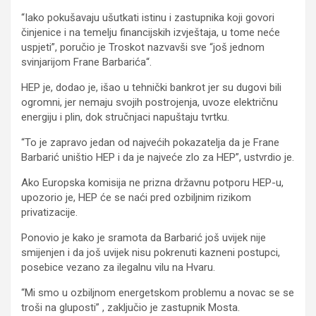
“Iako pokušavaju ušutkati istinu i zastupnika koji govori
činjenice i na temelju financijskih izvještaja, u tome neće
uspjeti”, poručio je Troskot nazvavši sve “još jednom
svinjarijom Frane Barbarića“.
HEP je, dodao je, išao u tehnički bankrot jer su dugovi bili
ogromni, jer nemaju svojih postrojenja, uvoze električnu
energiju i plin, dok stručnjaci napuštaju tvrtku.
“To je zapravo jedan od najvećih pokazatelja da je Frane
Barbarić uništio HEP i da je najveće zlo za HEP”, ustvrdio je.
Ako Europska komisija ne prizna državnu potporu HEP-u,
upozorio je, HEP će se naći pred ozbiljnim rizikom
privatizacije.
Ponovio je kako je sramota da Barbarić još uvijek nije
smijenjen i da još uvijek nisu pokrenuti kazneni postupci,
posebice vezano za ilegalnu vilu na Hvaru.
“Mi smo u ozbiljnom energetskom problemu a novac se se
troši na gluposti” , zaključio je zastupnik Mosta.