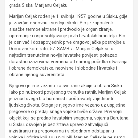
grada Siska, Marijanu Celjaku.
Marijan Celjak rođen je 1. svibnja 1957. godine u Sisku, gdje
je završio osnovnu i srednju školu. Bio je zaposlenik
sisačke termoelektrane i predvodio je organiziranje,
opremanje i osposobljavanje prvih hrvatskih branitelja. Bio
je osnivač i dozapovjednik prve dragovoljačke postrojbe u
Domovinskom ratu, 57. SAMB-a. Marijan Celjak se u
najtežim trenutcima novije hrvatske povijesti pokazao
dorastao izazovima vremena od samog početka stvaranja
i obrane demokratske, neovisne i slobodne Hrvatske i
obrane njenog suvereniteta.
Njegovo je ime vezano za sve rane akcije u obrani Siska.
Iako po nužnosti povijesnog trenutka ratnik, Marijan Celjak
je iznad svega bio humanist i poštovatelj vrijednosti
ljudskog života. Stoga je njegovo ime vezano uz uspješne
pregovore o predaji snaga vojske bivše države. Prvi vojni
objekt koji se predao hrvatskim snagama, vojarna Barutana
u Sisku, osvojen je bez žrtava upravo zahvaljujući
inzistiranju na pregovorima i slobodnom odstupanju
vojnika i oficira koji su u njoj bili. Marijan Celjak je ne samo