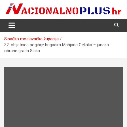
Skip
to
content
Nacija želi znati više
NacionalnoPlus.hr
Sisačko moslavačka županija
32. obljetnica pogibije brigadira Marijana Celjaka – junaka
obrane grada Siska