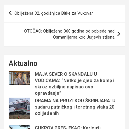
Navigacija
Obilježena 32. godišnjica Bitke za Vukovar
objava
OTOČAC: Obilježeno 360 godina od pobjede nad
Osmanlijama kod Jurjevih stijena
Aktualno
MAJA SEVER O SKANDALU U
VODICAMA: “Netko je sjeo za komp i
skroz ozbiljno napisao ovo
opravdanje”
DRAMA NA PRUZI KOD ŠKRINJARA: U
sudaru putničkog i teretnog vlaka 20
ozlijeđenih
CUKROV PRESJEKAO: Karleuši