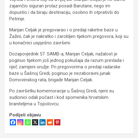
zajamčio siguran prolaz posadi Barutane, nego im
dopustio i da biraju destinaciju, osobno ih otprativši do
Petrinje.
Marijan Celjak je pregovarao i o predaji raketne baze u
Žažini, čak je nakratko i zarobljen tijekom pregovora, koji su
u konačnici uspješno završeni.
Dozapovjednik 57. SAMB-a, Marijan Celjak, nažalost je
poginuo tijekom još jednog pokušaja da razum prevlada i
riječ zamijeni oružje. Pri pregovorima o predaji radarske
baze u Šašnoj Gredi, poginuo je nezaboravni junak
Domovinskog rata, brigadir Marijan Celjak.
Po završetku komemoracije u Šašnoj Gredi, njeni su
sudionici odali počast i kod spomenika hrvatskim
braniteljima u Topolovcu.
Podijeli objavu