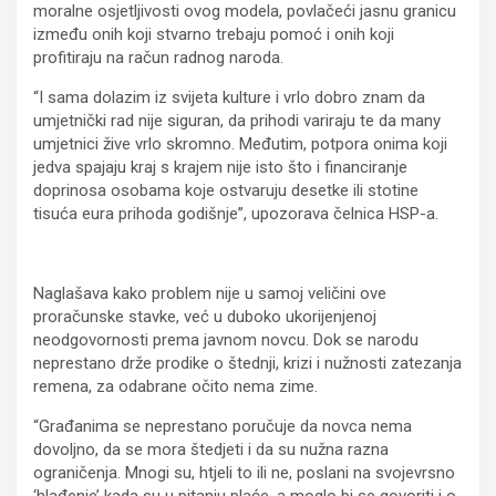
moralne osjetljivosti ovog modela, povlačeći jasnu granicu
između onih koji stvarno trebaju pomoć i onih koji
profitiraju na račun radnog naroda.
“I sama dolazim iz svijeta kulture i vrlo dobro znam da
umjetnički rad nije siguran, da prihodi variraju te da many
umjetnici žive vrlo skromno. Međutim, potpora onima koji
jedva spajaju kraj s krajem nije isto što i financiranje
doprinosa osobama koje ostvaruju desetke ili stotine
tisuća eura prihoda godišnje”, upozorava čelnica HSP-a.
Naglašava kako problem nije u samoj veličini ove
proračunske stavke, već u duboko ukorijenjenoj
neodgovornosti prema javnom novcu. Dok se narodu
neprestano drže prodike o štednji, krizi i nužnosti zatezanja
remena, za odabrane očito nema zime.
“Građanima se neprestano poručuje da novca nema
dovoljno, da se mora štedjeti i da su nužna razna
ograničenja. Mnogi su, htjeli to ili ne, poslani na svojevrsno
‘hlađenje’ kada su u pitanju plaće, a moglo bi se govoriti i o