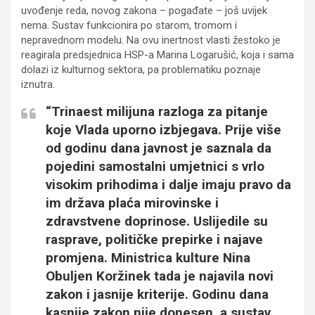
uvođenje reda, novog zakona – pogađate – još uvijek
nema. Sustav funkcionira po starom, tromom i
nepravednom modelu. Na ovu inertnost vlasti žestoko je
reagirala predsjednica HSP-a Marina Logarušić, koja i sama
dolazi iz kulturnog sektora, pa problematiku poznaje
iznutra.
“Trinaest milijuna razloga za pitanje
koje Vlada uporno izbjegava. Prije više
od godinu dana javnost je saznala da
pojedini samostalni umjetnici s vrlo
visokim prihodima i dalje imaju pravo da
im država plaća mirovinske i
zdravstvene doprinose. Uslijedile su
rasprave, političke prepirke i najave
promjena. Ministrica kulture Nina
Obuljen Koržinek tada je najavila novi
zakon i jasnije kriterije. Godinu dana
kasnije zakon nije donesen, a sustav