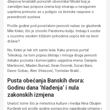
džepova hrvatskih poreznih obveznika! Model koji je
zamišljen kao potpora onima koji stvaraju u nesigurnim
uvjetima pretvorio se u poligon za žestoke rasprave o
pravednosti sustava.
Prošle godine pod povećalom javnosti našao se glazbenik
Mile Kekin, što je otvorilo Pandorinu kutiju: trebaju li osobe
s izuzetno visokim tržišnim prihodima uopće biti na teret
države?
No, Kekin je tek vrh sante leda. Kako prenosi portal
Teleskop, na tom popisu blistaju i mnoga druga javnosti
itekako poznata i komercijalno uspješna imena: Danijela
Martinović, Mladen Burnać, Dean Dvornik, Goran Bare,
Davor Gobac, Alen Vitasović, Tomislav Bralić…
Pusta obećanja Banskih dvora:
Godinu dana ‘hlađenja’ i nula
zakonskih izmjena
Unatoč tome što je ministrica kulture i medija Nina Obuljen
Koržinek još prošle godine pompozno najavljivala izmjene i