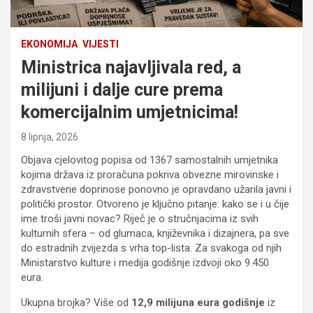
EKONOMIJA
VIJESTI
Ministrica najavljivala red, a
milijuni i dalje cure prema
komercijalnim umjetnicima!
8 lipnja, 2026
Objava cjelovitog popisa od 1367 samostalnih umjetnika
kojima država iz proračuna pokriva obvezne mirovinske i
zdravstvene doprinose ponovno je opravdano užarila javni i
politički prostor. Otvoreno je ključno pitanje: kako se i u čije
ime troši javni novac? Riječ je o stručnjacima iz svih
kulturnih sfera – od glumaca, književnika i dizajnera, pa sve
do estradnih zvijezda s vrha top-lista. Za svakoga od njih
Ministarstvo kulture i medija godišnje izdvoji oko 9.450
eura.
Ukupna brojka? Više od
12,9 milijuna eura godišnje
iz