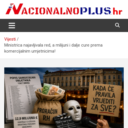
Skip
to
content
Nacija želi znati više
NacionalnoPlus.hr
Vijesti
Ministrica najavljivala red, a milijuni i dalje cure prema
komercijalnim umjetnicima!