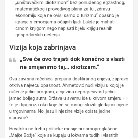
„uništavačkim idiotizmom“ bez ponuđenog egzaktnog,
matematičkog i provedivog plana za tu „zdravu
ekonomiju koja ne ovisi samo o turizmu“ opasno je
igranje s emocijama očajnih ljudi. Lakše je mahati
crnom knjigom nego napisati bijelu knjigu realnih
gospodarskih rješenja.
Vizija koja zabrinjava
„Sve će ovo trajati dok konačno s vlasti
ne smijenimo taj… idiotizam.“
Ova završna rečenica, prepuna destiliranog gnjeva, zapravo
otkriva najveću opasnost. Ahmetović nudi viziju u kojoj je
rušenje jedini program, a njezina nepogrešivost jedini
jamac boljeg sutra. Država u svemu ide u krivom smjeru – i
to je dijagnoza oko koje će se mnogi složiti gledajući cijene
u trgovinama. No, jesu li njezine vizije doista jedine
ispravne?
Hrvatska ne treba političke mesije ni samoproglašene
„Majke Božje“ koje se kupaju u lokvama tuđih i vlastitih