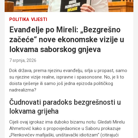
POLITIKA
VIJESTI
Evanđelje po Mireli: „Bezgrešno
začeće“ nove ekonomske vizije u
lokvama saborskog gnjeva
7 srpnja, 2026
Dok država, prema njezinu evanđelju, srlja u propast, samo
su njezine vizije realne, ispravne i spasonosne. No, je li to
doista rješenje ili samo još jedna epizoda političkog
nadrealizma?
Čudnovati paradoks bezgrešnosti u
lokvama grijeha
Cijeli ovaj igrokaz ima duboko bizarnu notu. Gledati Mirelu
Ahmetović kako s propovjedaonice u Saboru prokazuje
„Plenkovićev mafijaški, uništavački idiotizam“ (citirajući