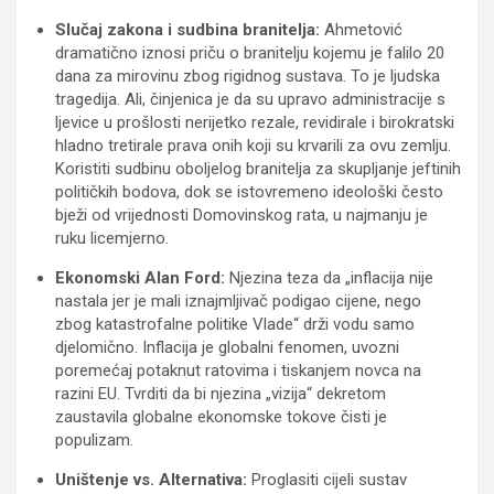
Slučaj zakona i sudbina branitelja:
Ahmetović
dramatično iznosi priču o branitelju kojemu je falilo 20
dana za mirovinu zbog rigidnog sustava. To je ljudska
tragedija. Ali, činjenica je da su upravo administracije s
ljevice u prošlosti nerijetko rezale, revidirale i birokratski
hladno tretirale prava onih koji su krvarili za ovu zemlju.
Koristiti sudbinu oboljelog branitelja za skupljanje jeftinih
političkih bodova, dok se istovremeno ideološki često
bježi od vrijednosti Domovinskog rata, u najmanju je
ruku licemjerno.
Ekonomski Alan Ford:
Njezina teza da „inflacija nije
nastala jer je mali iznajmljivač podigao cijene, nego
zbog katastrofalne politike Vlade“ drži vodu samo
djelomično. Inflacija je globalni fenomen, uvozni
poremećaj potaknut ratovima i tiskanjem novca na
razini EU. Tvrditi da bi njezina „vizija“ dekretom
zaustavila globalne ekonomske tokove čisti je
populizam.
Uništenje vs. Alternativa:
Proglasiti cijeli sustav