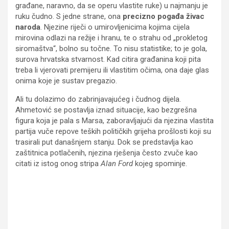
građane, naravno, da se operu vlastite ruke) u najmanju je
ruku čudno. S jedne strane, ona
precizno pogađa živac
naroda
. Njezine riječi o umirovljenicima kojima cijela
mirovina odlazi na režije i hranu, te o strahu od „prokletog
siromaštva“, bolno su točne. To nisu statistike; to je gola,
surova hrvatska stvarnost. Kad citira građanina koji pita
treba li vjerovati premijeru ili vlastitim očima, ona daje glas
onima koje je sustav pregazio.
Ali tu dolazimo do zabrinjavajućeg i čudnog dijela.
Ahmetović se postavlja iznad situacije, kao bezgrešna
figura koja je pala s Marsa, zaboravljajući da njezina vlastita
partija vuče repove teških političkih grijeha prošlosti koji su
trasirali put današnjem stanju. Dok se predstavlja kao
zaštitnica potlačenih, njezina rješenja često zvuče kao
citati iz istog onog stripa
Alan Ford
kojeg spominje.