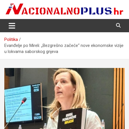
Skip
to
content
Nacija želi znati više
NacionalnoPlus.hr
Politika
Evanđelje po Mireli: „Bezgrešno začeće“ nove ekonomske vizije
u lokvama saborskog gnjeva