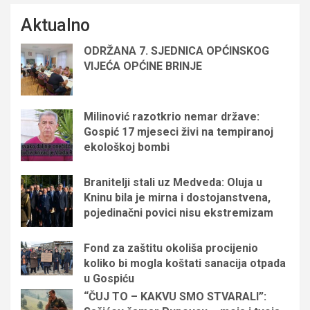
Aktualno
ODRŽANA 7. SJEDNICA OPĆINSKOG
VIJEĆA OPĆINE BRINJE
Milinović razotkrio nemar države:
Gospić 17 mjeseci živi na tempiranoj
ekološkoj bombi
Branitelji stali uz Medveda: Oluja u
Kninu bila je mirna i dostojanstvena,
pojedinačni povici nisu ekstremizam
Fond za zaštitu okoliša procijenio
koliko bi mogla koštati sanacija otpada
u Gospiću
“ČUJ TO – KAKVU SMO STVARALI”: