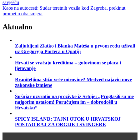
savješću
Kaos na autocesti: Sudar teretnih vozila kod Zagreba, prekinut
promet u oba smjera
Aktualno
Zaljubljeni Zlatko i Blanka Mateša u prvom redu uživali
uz Gregoryja Portera u Opatiji
Hrvati se vraćaju kreditima – gotovinom se plaća i
ljetovanje
Braniteljima stižu veće mirovine? Medved najavio nove
zakonske izmjene
Šušnjar uzvratio na prozivke iz Srbije: „Proglasili su me
najgorim ustašom! Poručujem im – dobrodošli u
Hrvatsku“
SPICY ISLAND: TAJNI OTOK U HRVATSKOJ
POSTAO RAJ ZA ORGIJE I SVINGERE