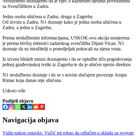
Neslužbeno doznajemo da je riječ o kaznenim djelima povezanima
sa Sveučilištem u Zadru.
Jedna osoba uhićena u Zadru, druga u Zagrebu
Od izvora u Zadru, N1 doznaje kako je jedna osoba uhićena u
Zadru, a jedna u Zagrebu.
Prema neslužbenim informacijama, USKOK-ova akcija usmjerena
je prema bivšoj rektorici zadarskog sveučilišta Dijani Vican. N1
doznaje da su istražitelji u ponedjeljak pokucali na njena vrata.
Iz izvora bliskih istrazi doznajemo i da se optužbe tiču pogodovanja
jednoj građevinskoj tvrtki iz Zagreba te da je uhićen njezin direktor.
N1 neslužbeno doznaje i da se s novim slučajem povezuje Josipu
Rimac koja danas nije uhićena.
Uskoro više
Podijeli objavu
Navigacija objava
Vulin nakon ostavke: Vučić mi rekao da odlučim u skladu sa svojom