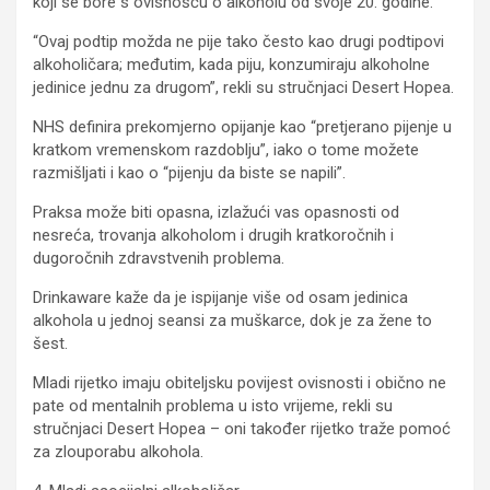
koji se bore s ovisnošću o alkoholu od svoje 20. godine.
“Ovaj podtip možda ne pije tako često kao drugi podtipovi
alkoholičara; međutim, kada piju, konzumiraju alkoholne
jedinice jednu za drugom”, rekli su stručnjaci Desert Hopea.
NHS definira prekomjerno opijanje kao “pretjerano pijenje u
kratkom vremenskom razdoblju”, iako o tome možete
razmišljati i kao o “pijenju da biste se napili”.
Praksa može biti opasna, izlažući vas opasnosti od
nesreća, trovanja alkoholom i drugih kratkoročnih i
dugoročnih zdravstvenih problema.
Drinkaware kaže da je ispijanje više od osam jedinica
alkohola u jednoj seansi za muškarce, dok je za žene to
šest.
Mladi rijetko imaju obiteljsku povijest ovisnosti i obično ne
pate od mentalnih problema u isto vrijeme, rekli su
stručnjaci Desert Hopea – oni također rijetko traže pomoć
za zlouporabu alkohola.