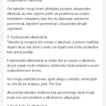
zlouporabom alkohola.”
Oni također mogu imati obiteljsku povijest zlouporabe
alkohola, au isto vrijeme patiti od problema sa svojim
mentalnim zdravljem, kao što su depresija, anksiozni
poremećaji, bipolarni poremećaj i zlouporaba drugih
supstanci.
2. Funkcionalni alkoholičar
Također je moguće biti ovisan o alkoholu, a pritom zadržati
dojam da je vaš život u redu i ne trpjeti iste očite posljedice
kao gornji podtip.
Funkcionalni alkoholičar je netko tko je ovisan o alkoholu,
ali još uvijek može relativno učinkovito funkcionirati u svom
svakodnevnom životu.
Oni mogu zadržati posao, igrati ulogu u obitelji i većini ljudi
se čini da se snalaze, piše The Sun.
Ali postoji nekoliko znakova koji upozoravaju da bi mogli
imati sve veći problem s alkoholom, uključujući:
– imati želju za alkoholom