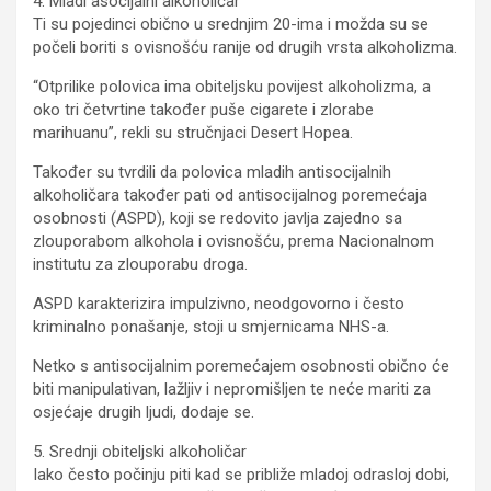
4. Mladi asocijalni alkoholičar
Ti su pojedinci obično u srednjim 20-ima i možda su se
počeli boriti s ovisnošću ranije od drugih vrsta alkoholizma.
“Otprilike polovica ima obiteljsku povijest alkoholizma, a
oko tri četvrtine također puše cigarete i zlorabe
marihuanu”, rekli su stručnjaci Desert Hopea.
Također su tvrdili da polovica mladih antisocijalnih
alkoholičara također pati od antisocijalnog poremećaja
osobnosti (ASPD), koji se redovito javlja zajedno sa
zlouporabom alkohola i ovisnošću, prema Nacionalnom
institutu za zlouporabu droga.
ASPD karakterizira impulzivno, neodgovorno i često
kriminalno ponašanje, stoji u smjernicama NHS-a.
Netko s antisocijalnim poremećajem osobnosti obično će
biti manipulativan, lažljiv i nepromišljen te neće mariti za
osjećaje drugih ljudi, dodaje se.
5. Srednji obiteljski alkoholičar
Iako često počinju piti kad se približe mladoj odrasloj dobi,