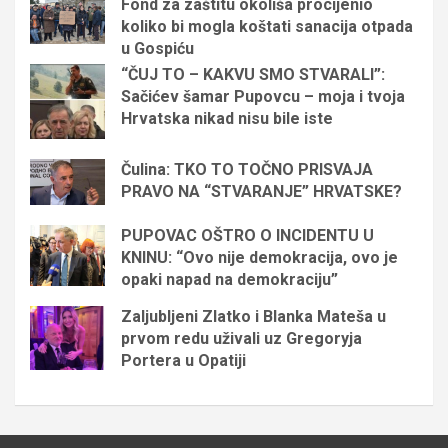
Fond za zaštitu okoliša procijenio
koliko bi mogla koštati sanacija otpada
u Gospiću
“ČUJ TO – KAKVU SMO STVARALI”:
Sačićev šamar Pupovcu – moja i tvoja
Hrvatska nikad nisu bile iste
Čulina: TKO TO TOČNO PRISVAJA
PRAVO NA “STVARANJE” HRVATSKE?
PUPOVAC OŠTRO O INCIDENTU U
KNINU: “Ovo nije demokracija, ovo je
opaki napad na demokraciju”
Zaljubljeni Zlatko i Blanka Mateša u
prvom redu uživali uz Gregoryja
Portera u Opatiji