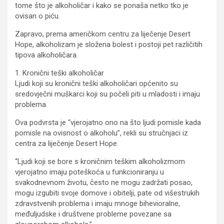
tome što je alkoholičar i kako se ponaša netko tko je
ovisan o piću.
Zapravo, prema američkom centru za liječenje Desert
Hope, alkoholizam je složena bolest i postoji pet različitih
tipova alkoholičara.
1. Kronični teški alkoholičar
Ljudi koji su kronični teški alkoholičari općenito su
sredovječni muškarci koji su počeli piti u mladosti i imaju
problema.
Ova podvrsta je “vjerojatno ono na što ljudi pomisle kada
pomisle na ovisnost o alkoholu”, rekli su stručnjaci iz
centra za liječenje Desert Hope.
“Ljudi koji se bore s kroničnim teškim alkoholizmom
vjerojatno imaju poteškoća u funkcioniranju u
svakodnevnom životu, često ne mogu zadržati posao,
mogu izgubiti svoje domove i obitelji, pate od višestrukih
zdravstvenih problema i imaju mnoge bihevioralne,
međuljudske i društvene probleme povezane sa