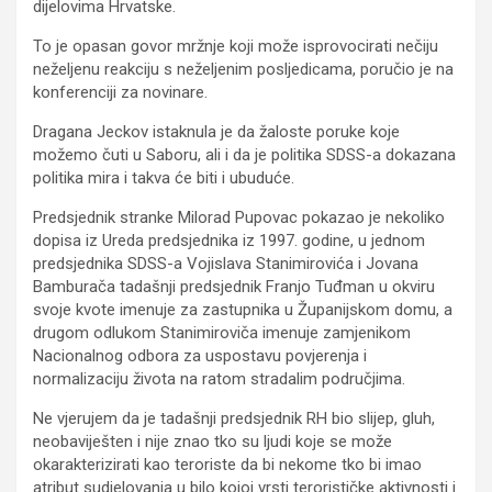
dijelovima Hrvatske.
To je opasan govor mržnje koji može isprovocirati nečiju
neželjenu reakciju s neželjenim posljedicama, poručio je na
konferenciji za novinare.
Dragana Jeckov istaknula je da žaloste poruke koje
možemo čuti u Saboru, ali i da je politika SDSS-a dokazana
politika mira i takva će biti i ubuduće.
Predsjednik stranke Milorad Pupovac pokazao je nekoliko
dopisa iz Ureda predsjednika iz 1997. godine, u jednom
predsjednika SDSS-a Vojislava Stanimirovića i Jovana
Bamburača tadašnji predsjednik Franjo Tuđman u okviru
svoje kvote imenuje za zastupnika u Županijskom domu, a
drugom odlukom Stanimiroviča imenuje zamjenikom
Nacionalnog odbora za uspostavu povjerenja i
normalizaciju života na ratom stradalim područjima.
Ne vjerujem da je tadašnji predsjednik RH bio slijep, gluh,
neobaviješten i nije znao tko su ljudi koje se može
okarakterizirati kao teroriste da bi nekome tko bi imao
atribut sudjelovanja u bilo kojoj vrsti terorističke aktivnosti i