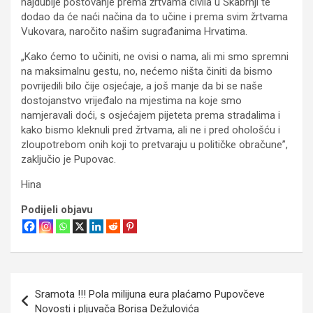
najdublje poštovanje prema žrtvama civila u Škabrnji te
dodao da će naći načina da to učine i prema svim žrtvama
Vukovara, naročito našim sugrađanima Hrvatima.
„Kako ćemo to učiniti, ne ovisi o nama, ali mi smo spremni
na maksimalnu gestu, no, nećemo ništa činiti da bismo
povrijedili bilo čije osjećaje, a još manje da bi se naše
dostojanstvo vrijeđalo na mjestima na koje smo
namjeravali doći, s osjećajem pijeteta prema stradalima i
kako bismo kleknuli pred žrtvama, ali ne i pred ohološću i
zloupotrebom onih koji to pretvaraju u političke obračune”,
zaključio je Pupovac.
Hina
Podijeli objavu
Navigacija
Sramota !!! Pola milijuna eura plaćamo Pupovčeve
objava
Novosti i pljuvača Borisa Dežulovića