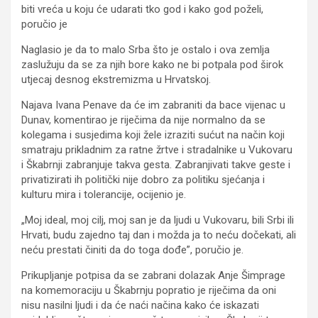
biti vreća u koju će udarati tko god i kako god poželi,
poručio je
Naglasio je da to malo Srba što je ostalo i ova zemlja
zaslužuju da se za njih bore kako ne bi potpala pod širok
utjecaj desnog ekstremizma u Hrvatskoj.
Najava Ivana Penave da će im zabraniti da bace vijenac u
Dunav, komentirao je riječima da nije normalno da se
kolegama i susjedima koji žele izraziti sućut na način koji
smatraju prikladnim za ratne žrtve i stradalnike u Vukovaru
i Škabrnji zabranjuje takva gesta. Zabranjivati takve geste i
privatizirati ih politički nije dobro za politiku sjećanja i
kulturu mira i tolerancije, ocijenio je.
„Moj ideal, moj cilj, moj san je da ljudi u Vukovaru, bili Srbi ili
Hrvati, budu zajedno taj dan i možda ja to neću dočekati, ali
neću prestati činiti da do toga dođe”, poručio je.
Prikupljanje potpisa da se zabrani dolazak Anje Šimprage
na komemoraciju u Škabrnju popratio je riječima da oni
nisu nasilni ljudi i da će naći načina kako će iskazati