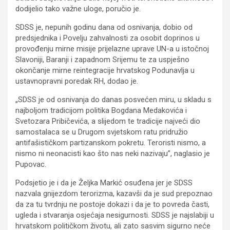
dodijelio tako važne uloge, poručio je.
SDSS je, nepunih godinu dana od osnivanja, dobio od
predsjednika i Povelju zahvalnosti za osobit doprinos u
provođenju mirne misije prijelazne uprave UN-a u istočnoj
Slavoniji, Baranji i zapadnom Srijemu te za uspješno
okončanje mirne reintegracije hrvatskog Podunavlja u
ustavnopravni poredak RH, dodao je.
„SDSS je od osnivanja do danas posvećen miru, u skladu s
najboljom tradicijom politika Bogdana Medakovića i
Svetozara Pribičevića, a slijedom te tradicije najveći dio
samostalaca se u Drugom svjetskom ratu pridružio
antifašističkom partizanskom pokretu. Teroristi nismo, a
nismo ni neonacisti kao što nas neki nazivaju”, naglasio je
Pupovac.
Podsjetio je i da je Željka Markić osuđena jer je SDSS
nazvala gnijezdom terorizma, kazavši da je sud prepoznao
da za tu tvrdnju ne postoje dokazi i da je to povreda časti,
ugleda i stvaranja osjećaja nesigurnosti. SDSS je najslabiji u
hrvatskom političkom životu, ali zato sasvim sigurno neće