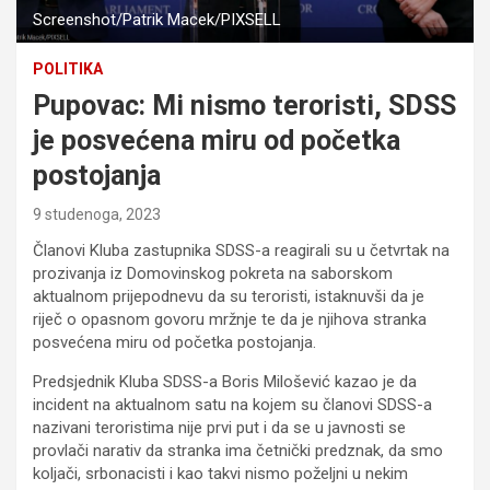
Screenshot/Patrik Macek/PIXSELL
POLITIKA
Pupovac: Mi nismo teroristi, SDSS
je posvećena miru od početka
postojanja
9 studenoga, 2023
Članovi Kluba zastupnika SDSS-a reagirali su u četvrtak na
prozivanja iz Domovinskog pokreta na saborskom
aktualnom prijepodnevu da su teroristi, istaknuvši da je
riječ o opasnom govoru mržnje te da je njihova stranka
posvećena miru od početka postojanja.
Predsjednik Kluba SDSS-a Boris Milošević kazao je da
incident na aktualnom satu na kojem su članovi SDSS-a
nazivani teroristima nije prvi put i da se u javnosti se
provlači narativ da stranka ima četnički predznak, da smo
koljači, srbonacisti i kao takvi nismo poželjni u nekim