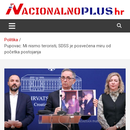
Skip
to
content
Nacija želi znati više
NacionalnoPlus.hr
Politika
Pupovac: Mi nismo teroristi, SDSS je posvećena miru od
početka postojanja