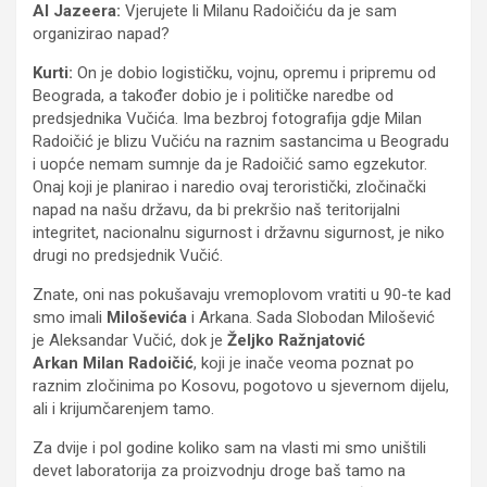
Al Jazeera:
Vjerujete li Milanu Radoičiću da je sam
organizirao napad?
Kurti:
On je dobio logističku, vojnu, opremu i pripremu od
Beograda, a također dobio je i političke naredbe od
predsjednika Vučića. Ima bezbroj fotografija gdje Milan
Radoičić je blizu Vučiću na raznim sastancima u Beogradu
i uopće nemam sumnje da je Radoičić samo egzekutor.
Onaj koji je planirao i naredio ovaj teroristički, zločinački
napad na našu državu, da bi prekršio naš teritorijalni
integritet, nacionalnu sigurnost i državnu sigurnost, je niko
drugi no predsjednik Vučić.
Znate, oni nas pokušavaju vremoplovom vratiti u 90-te kad
smo imali
Miloševića
i Arkana. Sada Slobodan Milošević
je Aleksandar Vučić, dok je
Željko Ražnjatović
Arkan
Milan Radoičić
, koji je inače veoma poznat po
raznim zločinima po Kosovu, pogotovo u sjevernom dijelu,
ali i krijumčarenjem tamo.
Za dvije i pol godine koliko sam na vlasti mi smo uništili
devet laboratorija za proizvodnju droge baš tamo na