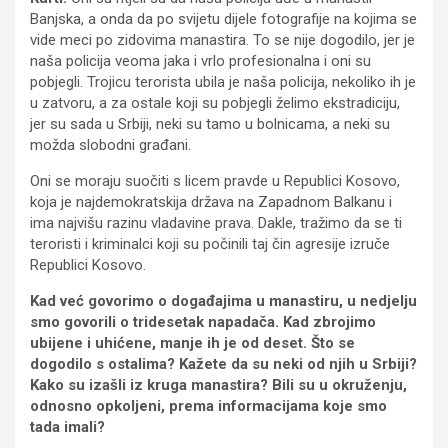
Banjska, a onda da po svijetu dijele fotografije na kojima se
vide meci po zidovima manastira. To se nije dogodilo, jer je
naša policija veoma jaka i vrlo profesionalna i oni su
pobjegli. Trojicu terorista ubila je naša policija, nekoliko ih je
u zatvoru, a za ostale koji su pobjegli želimo ekstradiciju,
jer su sada u Srbiji, neki su tamo u bolnicama, a neki su
možda slobodni građani.
Oni se moraju suočiti s licem pravde u Republici Kosovo,
koja je najdemokratskija država na Zapadnom Balkanu i
ima najvišu razinu vladavine prava. Dakle, tražimo da se ti
teroristi i kriminalci koji su počinili taj čin agresije izruče
Republici Kosovo.
Kad već govorimo o događajima u manastiru, u nedjelju
smo govorili o tridesetak napadača. Kad zbrojimo
ubijene i uhićene, manje ih je od deset. Što se
dogodilo s ostalima? Kažete da su neki od njih u Srbiji?
Kako su izašli iz kruga manastira? Bili su u okruženju,
odnosno opkoljeni, prema informacijama koje smo
tada imali?