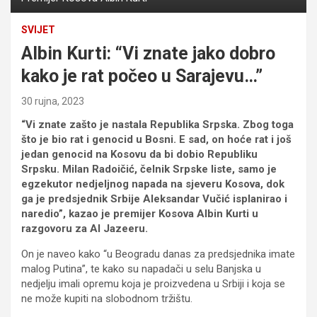
SVIJET
Albin Kurti: “Vi znate jako dobro
kako je rat počeo u Sarajevu…”
30 rujna, 2023
“Vi znate zašto je nastala Republika Srpska. Zbog toga
što je bio rat i genocid u Bosni. E sad, on hoće rat i još
jedan genocid na Kosovu da bi dobio Republiku
Srpsku. Milan Radoičić, čelnik Srpske liste, samo je
egzekutor nedjeljnog napada na sjeveru Kosova, dok
ga je predsjednik Srbije Aleksandar Vučić isplanirao i
naredio”, kazao je premijer Kosova Albin Kurti u
razgovoru za Al Jazeeru.
On je naveo kako “u Beogradu danas za predsjednika imate
malog Putina”, te kako su napadači u selu Banjska u
nedjelju imali opremu koja je proizvedena u Srbiji i koja se
ne može kupiti na slobodnom tržištu.