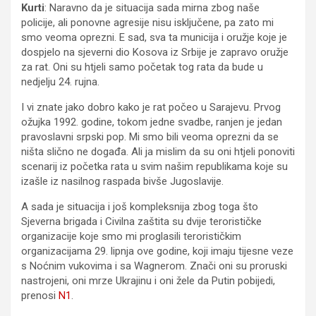
Kurti
: Naravno da je situacija sada mirna zbog naše
policije, ali ponovne agresije nisu isključene, pa zato mi
smo veoma oprezni. E sad, sva ta municija i oružje koje je
dospjelo na sjeverni dio Kosova iz Srbije je zapravo oružje
za rat. Oni su htjeli samo početak tog rata da bude u
nedjelju 24. rujna.
I vi znate jako dobro kako je rat počeo u Sarajevu. Prvog
ožujka 1992. godine, tokom jedne svadbe, ranjen je jedan
pravoslavni srpski pop. Mi smo bili veoma oprezni da se
ništa slično ne događa. Ali ja mislim da su oni htjeli ponoviti
scenarij iz početka rata u svim našim republikama koje su
izašle iz nasilnog raspada bivše Jugoslavije.
A sada je situacija i još kompleksnija zbog toga što
Sjeverna brigada i Civilna zaštita su dvije terorističke
organizacije koje smo mi proglasili terorističkim
organizacijama 29. lipnja ove godine, koji imaju tijesne veze
s Noćnim vukovima i sa Wagnerom. Znači oni su proruski
nastrojeni, oni mrze Ukrajinu i oni žele da Putin pobijedi,
prenosi
N1
.