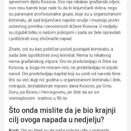
sjevernom dijelu Kosova. Ovo nije nikakav građanski otpor,
ovo nisu bande koje rade tu da bi krijumčarili dobra, nego
su paravojne profesionalne grupe, koje su u organiziranom
kriminalu, ali sad krijumčare najviše oružje i municiju protiv
ustavnog poretka i neovisnosti države Kosova. U nedjelju
su izgubili bitku s našom policijom i sada se žele opravdati
i politizirati svoj zločinački napad.
Znate, oni su kao političari počeli postajati kriminalci, a
sada žele ispolitizirati svoj kriminal. Nema tu nikakvog
nema građanskog otpora. Oni ne predstavljaju ni Srbe sa
Kosova, a, boga mi moram reći, ne predstavljaju ni srpski
narod. Oni predstavljaju kapital koji su uzeli od naroda time
što su već dugi niz godina u organiziranom kriminalu i žele,
rotirajući, destabilizirati mjesec dana Kosovo, pa Crnu
Goru, pa Bosnu i Hercegovinu, jer žele da se svi
vremeplovom vratimo u 90-te.
Što onda mislite da je bio krajnji
cilj ovoga napada u nedjelju?
Kurti:
Oni su htjeli su da naša policija uđe u manastir