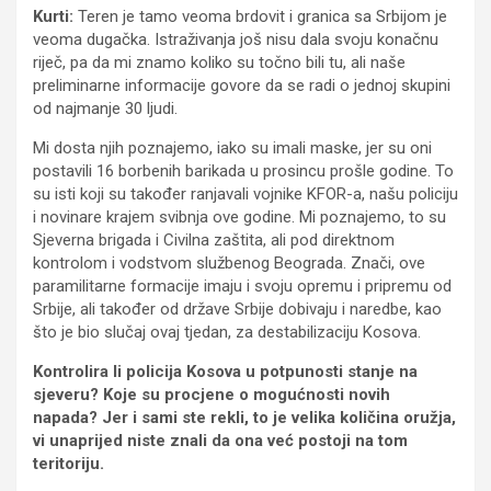
Kurti:
Teren je tamo veoma brdovit i granica sa Srbijom je
veoma dugačka. Istraživanja još nisu dala svoju konačnu
riječ, pa da mi znamo koliko su točno bili tu, ali naše
preliminarne informacije govore da se radi o jednoj skupini
od najmanje 30 ljudi.
Mi dosta njih poznajemo, iako su imali maske, jer su oni
postavili 16 borbenih barikada u prosincu prošle godine. To
su isti koji su također ranjavali vojnike KFOR-a, našu policiju
i novinare krajem svibnja ove godine. Mi poznajemo, to su
Sjeverna brigada i Civilna zaštita, ali pod direktnom
kontrolom i vodstvom službenog Beograda. Znači, ove
paramilitarne formacije imaju i svoju opremu i pripremu od
Srbije, ali također od države Srbije dobivaju i naredbe, kao
što je bio slučaj ovaj tjedan, za destabilizaciju Kosova.
Kontrolira li policija Kosova u potpunosti stanje na
sjeveru? Koje su procjene o mogućnosti novih
napada? Jer i sami ste rekli, to je velika količina oružja,
vi unaprijed niste znali da ona već postoji na tom
teritoriju.