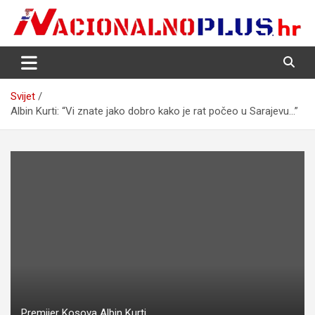
Skip
to
content
Nacija želi znati više
NacionalnoPlus.hr
Svijet
Albin Kurti: “Vi znate jako dobro kako je rat počeo u Sarajevu…”
Premijer Kosova Albin Kurti