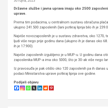
30 rujna, 2023
Državne službe i javna uprava imaju oko 2500 zaposleni
uprave.
Prema tim podacima, u centralnom sustavu obračuna plaća u
ukupno 241.500 zaposlenih (lani potkraj lipnja bilo ih je 239.
Najviše novozaposlenih je u sustavu zdravstva, oko 1270, t
ljudi više nego prije godinu dana (ukupno ih je danas oko 68
ih je 17.900).
Najviše zaposlenih izgubljeno je u MUP-u. U godinu dana otiš
zaposlenika MUP-a ima oko 5000, što je 30-ak više nego lan
Iz pravosuđa je pak otišlo oko 120 zaposlenih pa ih danas
podaci Ministarstva uprave potkraj lipnja ove godine.
Podijeli objavu