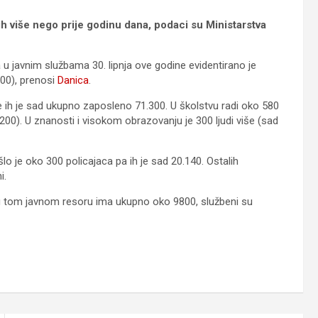
h više nego prije godinu dana, podaci su Ministarstva
 javnim službama 30. lipnja ove godine evidentirano je
000), prenosi
Danica
.
e ih je sad ukupno zaposleno 71.300. U školstvu radi oko 580
.200). U znanosti i visokom obrazovanju je 300 ljudi više (sad
lo je oko 300 policajaca pa ih je sad 20.140. Ostalih
i.
 u tom javnom resoru ima ukupno oko 9800, službeni su