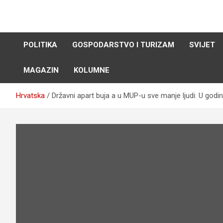
Skip
to
content
POLITIKA
GOSPODARSTVO I TURIZAM
SVIJET
MAGAZIN
KOLUMNE
Hrvatska
Državni apart buja a u MUP-u sve manje ljudi: U godi