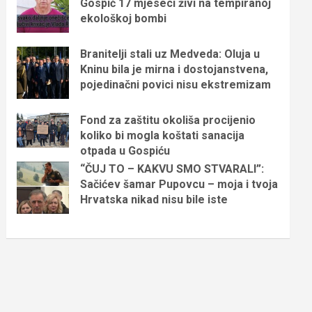
Gospić 17 mjeseci živi na tempiranoj
ekološkoj bombi
Branitelji stali uz Medveda: Oluja u
Kninu bila je mirna i dostojanstvena,
pojedinačni povici nisu ekstremizam
Fond za zaštitu okoliša procijenio
koliko bi mogla koštati sanacija
otpada u Gospiću
“ČUJ TO – KAKVU SMO STVARALI”:
Sačićev šamar Pupovcu – moja i tvoja
Hrvatska nikad nisu bile iste