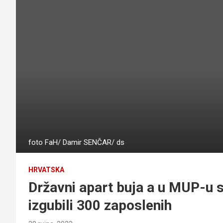
foto FaH/ Damir SENČAR/ ds
HRVATSKA
Državni apart buja a u MUP-u s
izgubili 300 zaposlenih