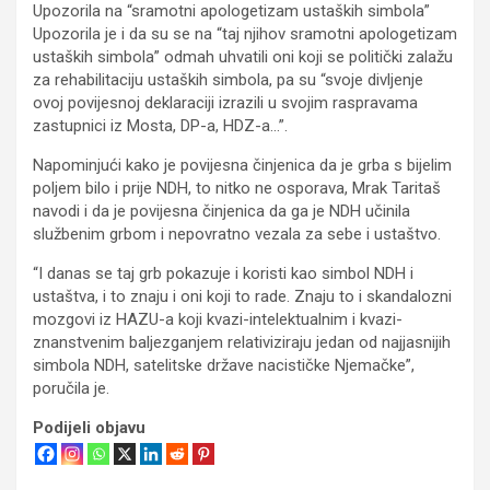
Upozorila na “sramotni apologetizam ustaških simbola”
Upozorila je i da su se na “taj njihov sramotni apologetizam
ustaških simbola” odmah uhvatili oni koji se politički zalažu
za rehabilitaciju ustaških simbola, pa su “svoje divljenje
ovoj povijesnoj deklaraciji izrazili u svojim raspravama
zastupnici iz Mosta, DP-a, HDZ-a…”.
Napominjući kako je povijesna činjenica da je grba s bijelim
poljem bilo i prije NDH, to nitko ne osporava, Mrak Taritaš
navodi i da je povijesna činjenica da ga je NDH učinila
službenim grbom i nepovratno vezala za sebe i ustaštvo.
“I danas se taj grb pokazuje i koristi kao simbol NDH i
ustaštva, i to znaju i oni koji to rade. Znaju to i skandalozni
mozgovi iz HAZU-a koji kvazi-intelektualnim i kvazi-
znanstvenim baljezganjem relativiziraju jedan od najjasnijih
simbola NDH, satelitske države nacističke Njemačke”,
poručila je.
Podijeli objavu