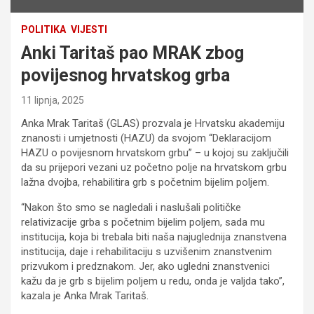
POLITIKA
VIJESTI
Anki Taritaš pao MRAK zbog
povijesnog hrvatskog grba
11 lipnja, 2025
Anka Mrak Taritaš (GLAS) prozvala je Hrvatsku akademiju
znanosti i umjetnosti (HAZU) da svojom “Deklaracijom
HAZU o povijesnom hrvatskom grbu” – u kojoj su zaključili
da su prijepori vezani uz početno polje na hrvatskom grbu
lažna dvojba, rehabilitira grb s početnim bijelim poljem.
“Nakon što smo se nagledali i naslušali političke
relativizacije grba s početnim bijelim poljem, sada mu
institucija, koja bi trebala biti naša najuglednija znanstvena
institucija, daje i rehabilitaciju s uzvišenim znanstvenim
prizvukom i predznakom. Jer, ako ugledni znanstvenici
kažu da je grb s bijelim poljem u redu, onda je valjda tako”,
kazala je Anka Mrak Taritaš.