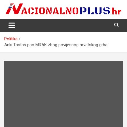
Skip
to
content
Nacija želi znati više
NacionalnoPlus.hr
Politika
Anki Taritaš pao MRAK zbog povijesnog hrvatskog grba