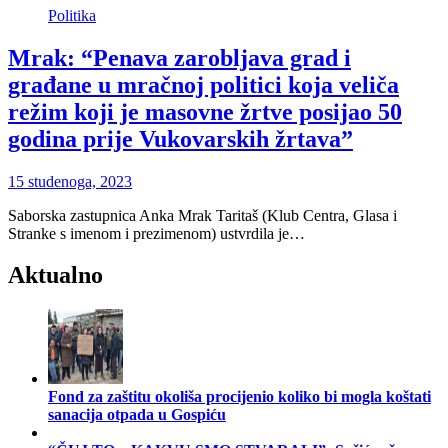
Politika
Mrak: “Penava zarobljava grad i
građane u mračnoj politici koja veliča
režim koji je masovne žrtve posijao 50
godina prije Vukovarskih žrtava”
15 studenoga, 2023
Saborska zastupnica Anka Mrak Taritaš (Klub Centra, Glasa i
Stranke s imenom i prezimenom) ustvrdila je…
Aktualno
Fond za zaštitu okoliša procijenio koliko bi mogla koštati
sanacija otpada u Gospiću