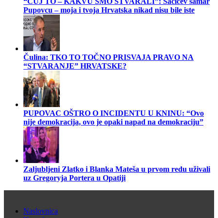
“ČUJ TO – KAKVU SMO STVARALI”: Sačićev šamar
Pupovcu – moja i tvoja Hrvatska nikad nisu bile iste
Čulina: TKO TO TOČNO PRISVAJA PRAVO NA
“STVARANJE” HRVATSKE?
PUPOVAC OŠTRO O INCIDENTU U KNINU: “Ovo
nije demokracija, ovo je opaki napad na demokraciju”
Zaljubljeni Zlatko i Blanka Mateša u prvom redu uživali
uz Gregoryja Portera u Opatiji
Naslovnica