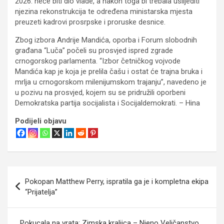
2026. neće biti dio vlade, a nakon toga bi trebala uslijediti
njezina rekonstrukcija te određena ministarska mjesta
preuzeti kadrovi prosrpske i proruske desnice.
Zbog izbora Andrije Mandića, oporba i Forum slobodnih
građana “Luča” počeli su prosvjed ispred zgrade
crnogorskog parlamenta. “Izbor četničkog vojvode
Mandića kap je koja je prelila čašu i ostat će trajna bruka i
mrlja u crnogorskom milenijumskom trajanju”, navedeno je
u pozivu na prosvjed, kojem su se pridružili oporbeni
Demokratska partija socijalista i Socijaldemokrati. – Hina
Podijeli objavu
Navigacija
Pokopan Matthew Perry, ispratila ga je i kompletna ekipa
objava
“Prijatelja”
Pokucala na vrata: Zimska kraljica – Njeno Veličanstvo