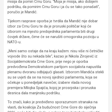
misija da pomiri Crnu Goru. “Moja je misija, ako dobijem
podršku, da pomirim Crnu Goru i ja ću se tako ponašati”,
poručio je Mandić.
Tijekom rasprave oporba je tvrdila da Mandić nije dobar
izbor za Crnu Goru te da je proruski političar koji će
izborom na mjesto predsjednika parlamenta biti drugi
čovjek države, čime će se narušiti crnogorska poziciju u
NATO-u.
„Meni samo ostaje da na kraju kažem: nisu više ni četničke
vojvode što su nekada bile“, kazao je Nikola Zirojević iz
Socijaldemokrata Crne Gore, prije nego je oporba
predvođena Demokratskom partijom socijalista napustila
plenarnu dvoranu odbijajući glasati. Izborom Mandića stekli
su se uvjeti da se na novoj sjednici parlamenta, koja se
očekuje u ponedjeljak navečer, izabere vlada novog
premijera Milojka Spajića, kojoj je prosrpska i proruska
desnica dala manjinsku podršku.
To znači, kako je predviđeno sporazumom stranaka na
vlasti, da koalicija Za budućnost Crne Gore do siječnja