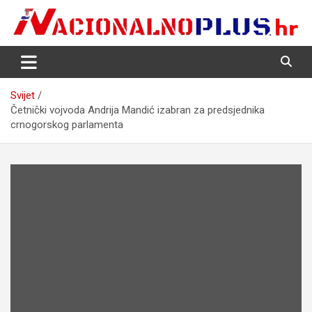
Skip
to
content
Nacija želi znati više
NacionalnoPlus.hr
Svijet
Četnički vojvoda Andrija Mandić izabran za predsjednika
crnogorskog parlamenta