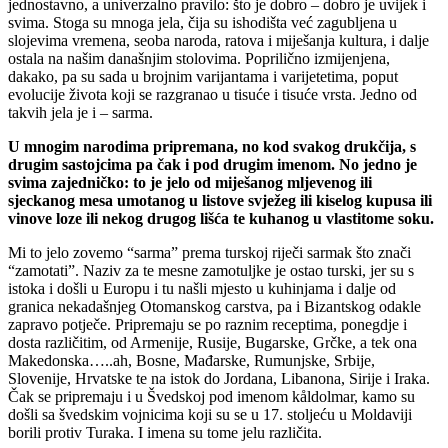
jednostavno, a univerzalno pravilo: što je dobro – dobro je uvijek i
svima. Stoga su mnoga jela, čija su ishodišta već zagubljena u
slojevima vremena, seoba naroda, ratova i miješanja kultura, i dalje
ostala na našim današnjim stolovima. Poprilično izmijenjena,
dakako, pa su sada u brojnim varijantama i varijetetima, poput
evolucije života koji se razgranao u tisuće i tisuće vrsta. Jedno od
takvih jela je i – sarma.
U mnogim narodima pripremana, no kod svakog drukčija, s
drugim sastojcima pa čak i pod drugim imenom. No jedno je
svima zajedničko: to je jelo od miješanog mljevenog ili
sjeckanog mesa umotanog u listove svježeg ili kiselog kupusa ili
vinove loze ili nekog drugog lišća te kuhanog u vlastitome soku.
Mi to jelo zovemo “sarma” prema turskoj riječi sarmak što znači
“zamotati”. Naziv za te mesne zamotuljke je ostao turski, jer su s
istoka i došli u Europu i tu našli mjesto u kuhinjama i dalje od
granica nekadašnjeg Otomanskog carstva, pa i Bizantskog odakle
zapravo potječe. Pripremaju se po raznim receptima, ponegdje i
dosta različitim, od Armenije, Rusije, Bugarske, Grčke, a tek ona
Makedonska…..ah, Bosne, Mađarske, Rumunjske, Srbije,
Slovenije, Hrvatske te na istok do Jordana, Libanona, Sirije i Iraka.
Čak se pripremaju i u Švedskoj pod imenom kåldolmar, kamo su
došli sa švedskim vojnicima koji su se u 17. stoljeću u Moldaviji
borili protiv Turaka. I imena su tome jelu različita.