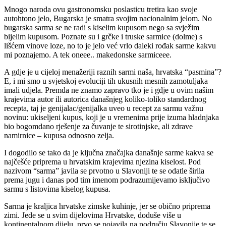
Mnogo naroda ovu gastronomsku poslasticu tretira kao svoje
autohtono jelo, Bugarska je smatra svojim nacionalnim jelom. No
bugarska sarma se ne radi s kiselim kupusom nego sa svježim
bijelim kupusom. Poznate su i grčke i truske sarmice (dolme) s
lišćem vinove loze, no to je jelo već vrlo daleki rođak sarme kakvu
mi poznajemo. A tek oneee.. makedonske sarmiceee.
A gdje je u cijeloj menažeriji raznih sarmi naša, hrvatska “pasmina”?
E, i mi smo u svjetskoj evoluciji tih ukusnih mesnih zamotuljaka
imali udjela. Premda ne znamo zapravo tko je i gdje u ovim našim
krajevima autor ili autorica današnjeg koliko-toliko standardnog
recepta, taj je genijalac/genijalka uveo u recept za sarmu važnu
novinu: ukiseljeni kupus, koji je u vremenima prije izuma hladnjaka
bio bogomdano rješenje za čuvanje te sirotinjske, ali zdrave
namirnice – kupusa odnosno zelja.
I dogodilo se tako da je ključna značajka današnje sarme kakva se
najčešće priprema u hrvatskim krajevima njezina kiselost. Pod
nazivom “sarma” javila se prvotno u Slavoniji te se odatle širila
prema jugu i danas pod tim imenom podrazumijevamo isključivo
sarmu s listovima kiselog kupusa.
Sarma je kraljica hrvatske zimske kuhinje, jer se obično priprema
zimi. Jede se u svim dijelovima Hrvatske, doduše više u
kontinentalnom dijelu, prvo se pojavila na području Slavonije te se