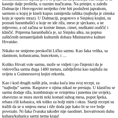
kasnije dalje proširila, u raznim inačicama. Na primjer, u zaleđu
Dalmacije i Hercegovini nerijetko ćete biti posluženi japrakom,
sarmom u kojoj je kiseli kupus zamijenila raštika (najbolja je zimska
koju je opario mraz). U Dalmaciji, pogotovo u Sinjskoj krajini, su
poznati harambašići u koje ne ide riža, meso je sjeckano, a ne
mljeveno, a od začina se koriste limun, cimet, muškatni oraščić i
klinčić. Priprema harambašića je, uz Sinjsku alku, na popisu
zaštićenih nematerijalnih kulturnih dobara Ministarstva kulture
Hrvatske.
Nikako ne smijemo preskočiti Ličku sarmu. Kao šaka velika, sa
slaninom, kobasicama, buncekom, i …
Koliko Hrvati vole sarmu, može se vidjeti i po činjenici da je
vidovečka sarma duga 1480 metara, zabilježena kao najduža na
svijetu u Guinnessovoj knjizi rekorda.
Kao i kod drugih naših jela, svaka kuća ima svoj recept, za
“najbolju” sarmu. Rasprave o njima nikad ne prestaju. U klasičnu se
sarmu dodaje riža, kombiniraju se svinjetina i junetina (ne uvijek),
obavezno se mora staviti neki komad suhog mesa, poput špeka,
rebara i/ili kobasica, tek toliko za bolji miris i okus. Stariji recepti su
tražili da se u smjesu mesa i riže doda jaje kako bi se sve bolje
povezalo. Ni šaka čvaraka također nije naodmet. Inovativnom duhu
kuhara/kuharica sarmi nema kraja!