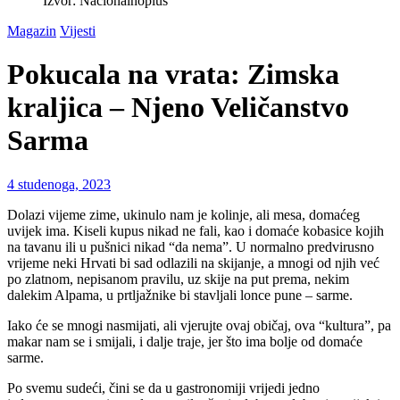
Izvor: Nacionalnoplus
Magazin
Vijesti
Pokucala na vrata: Zimska
kraljica – Njeno Veličanstvo
Sarma
4 studenoga, 2023
Dolazi vijeme zime, ukinulo nam je kolinje, ali mesa, domaćeg
uvijek ima. Kiseli kupus nikad ne fali, kao i domaće kobasice kojih
na tavanu ili u pušnici nikad “da nema”. U normalno predvirusno
vrijeme neki Hrvati bi sad odlazili na skijanje, a mnogi od njih već
po zlatnom, nepisanom pravilu, uz skije na put prema, nekim
dalekim Alpama, u prtljažnike bi stavljali lonce pune – sarme.
Iako će se mnogi nasmijati, ali vjerujte ovaj običaj, ova “kultura”, pa
makar nam se i smijali, i dalje traje, jer što ima bolje od domaće
sarme.
Po svemu sudeći, čini se da u gastronomiji vrijedi jedno