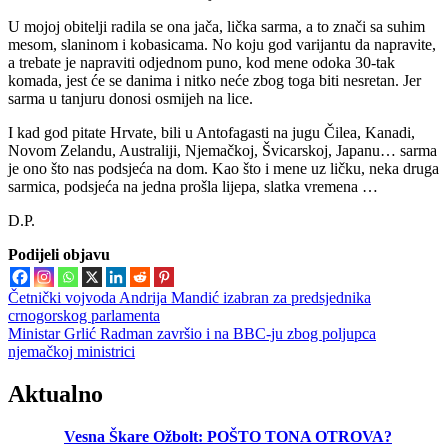
U mojoj obitelji radila se ona jača, lička sarma, a to znači sa suhim
mesom, slaninom i kobasicama. No koju god varijantu da napravite,
a trebate je napraviti odjednom puno, kod mene odoka 30-tak
komada, jest će se danima i nitko neće zbog toga biti nesretan. Jer
sarma u tanjuru donosi osmijeh na lice.
I kad god pitate Hrvate, bili u Antofagasti na jugu Čilea, Kanadi,
Novom Zelandu, Australiji, Njemačkoj, Švicarskoj, Japanu… sarma
je ono što nas podsjeća na dom. Kao što i mene uz ličku, neka druga
sarmica, podsjeća na jedna prošla lijepa, slatka vremena …
D.P.
Podijeli objavu
Navigacija
Četnički vojvoda Andrija Mandić izabran za predsjednika
crnogorskog parlamenta
objava
Ministar Grlić Radman završio i na BBC-ju zbog poljupca
njemačkoj ministrici
Aktualno
Vesna Škare Ožbolt: POŠTO TONA OTROVA?