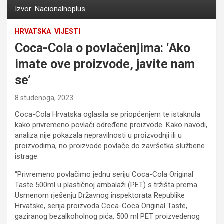
Izvor: Nacionalnoplus
HRVATSKA
VIJESTI
Coca-Cola o povlačenjima: ‘Ako
imate ove proizvode, javite nam
se’
8 studenoga, 2023
Coca-Cola Hrvatska oglasila se priopćenjem te istaknula
kako privremeno povlači određene proizvode. Kako navodi,
analiza nije pokazala nepravilnosti u proizvodnji ili u
proizvodima, no proizvode povlače do završetka službene
istrage.
“Privremeno povlačimo jednu seriju Coca-Cola Original
Taste 500ml u plastičnoj ambalaži (PET) s tržišta prema
Usmenom rješenju Državnog inspektorata Republike
Hrvatske, serija proizvoda Coca-Coca Original Taste,
gaziranog bezalkoholnog pića, 500 ml PET proizvedenog