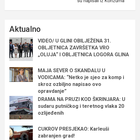
su napisali iz Konzuma
Aktualno
VIDEO/ U GLINI OBILJEŽENA 31.
OBLJETNICA ZAVRŠETKA VRO
„OLUJA“ I OBLJETNICA LOGORA GLINA
MAJA SEVER O SKANDALU U
VODICAMA: “Netko je sjeo za komp i
skroz ozbiljno napisao ovo
opravdanje”
DRAMA NA PRUZI KOD ŠKRINJARA: U
sudaru putničkog i teretnog vlaka 20
ozlijeđenih
CUKROV PRESJEKAO: Karleuši
zabranjen grad!