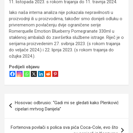
11. listopada 2023. s rokom trajanja do 11. travnja 2024.
Iako naša interna analiza nije pokazala nepravilnosti u
proizvodnji ili u proizvodima, također smo donijeli odluku o
privremenom povlačenju dvije ograničene serije
Romerquelle Emotion Blueberry Pomegranate 330ml u
staklenoj ambalaži do završetka službene istrage. Riječ je o
serijama proizvedenim 27. svibnja 2023. (s rokom trajanja
do veljače 2024.) i 22. lipnja 2023. (s rokom trajanja do
ožujka 2024.).
Podijeli objavu
Navigacija
Hosovac odbrusio: “Gadi mi se gledati kako Plenković
objava
cipelari mrtvog Danijela”
Fortenova povlači s polica sva pića Coca-Cole, evo što