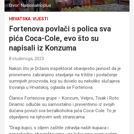
Izvor: Nacionalnoplus
HRVATSKA
VIJESTI
Fortenova povlači s polica sva
pića Coca-Cole, evo što su
napisali iz Konzuma
8 studenoga, 2023
Nakon što je Državni inspektorat obavijestio javnost da je
privremeno zabranjeno stavljanje na tržište i povlačenje
sumnjivih proizvoda, koji su dovelo su nekoliko slučajeva
trovanja u Hrvatskoj, oglasila se Fortenova.
Članice Fortenova grupe – Konzum, Velpro, Tisak i Roto
Dinamic odlučile su samostalno i preventivno iz svojih
dućana povući sva bezalkoholna pića Coca-Cole. To je
objavljeno na njihovim web stranicama.
“Dragi kupci, s ciljem zaštite zdravlja naših kupaca i
zaposlenika, obavještavamo vas kako smo svim našim