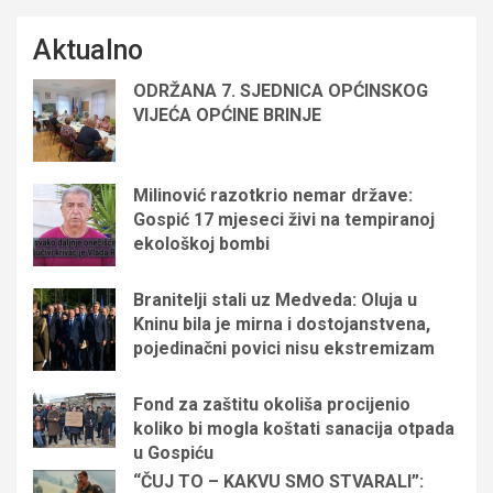
Aktualno
ODRŽANA 7. SJEDNICA OPĆINSKOG
VIJEĆA OPĆINE BRINJE
Milinović razotkrio nemar države:
Gospić 17 mjeseci živi na tempiranoj
ekološkoj bombi
Branitelji stali uz Medveda: Oluja u
Kninu bila je mirna i dostojanstvena,
pojedinačni povici nisu ekstremizam
Fond za zaštitu okoliša procijenio
koliko bi mogla koštati sanacija otpada
u Gospiću
“ČUJ TO – KAKVU SMO STVARALI”: