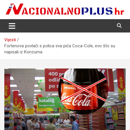
Skip
to
content
Nacija želi znati više
NacionalnoPlus.hr
Vijesti
Fortenova povlači s polica sva pića Coca-Cole, evo što su
napisali iz Konzuma