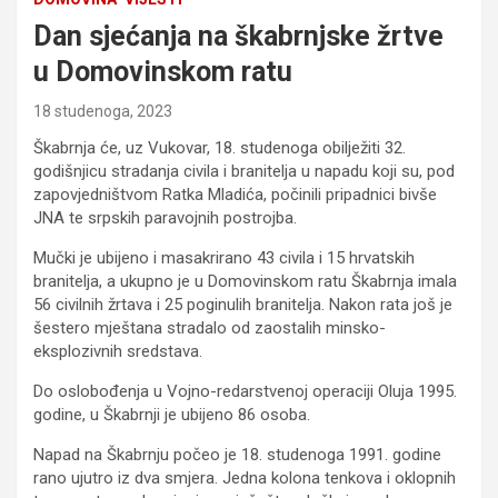
Dan sjećanja na škabrnjske žrtve
u Domovinskom ratu
18 studenoga, 2023
Škabrnja će, uz Vukovar, 18. studenoga obilježiti 32.
godišnjicu stradanja civila i branitelja u napadu koji su, pod
zapovjedništvom Ratka Mladića, počinili pripadnici bivše
JNA te srpskih paravojnih postrojba.
Mučki je ubijeno i masakrirano 43 civila i 15 hrvatskih
branitelja, a ukupno je u Domovinskom ratu Škabrnja imala
56 civilnih žrtava i 25 poginulih branitelja. Nakon rata još je
šestero mještana stradalo od zaostalih minsko-
eksplozivnih sredstava.
Do oslobođenja u Vojno-redarstvenoj operaciji Oluja 1995.
godine, u Škabrnji je ubijeno 86 osoba.
Napad na Škabrnju počeo je 18. studenoga 1991. godine
rano ujutro iz dva smjera. Jedna kolona tenkova i oklopnih