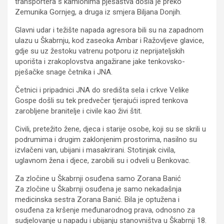
transportera s kamionima pješaštva došla je preko
Zemunika Gornjeg, a druga iz smjera Biljana Donjih.
Glavni udar i težište napada agresora bili su na zapadnom
ulazu u Škabrnju, kod zaseoka Ambar i Ražovljeve glavice,
gdje su uz žestoku vatrenu potporu iz neprijateljskih
uporišta i zrakoplovstva angažirane jake tenkovsko-
pješačke snage četnika i JNA.
Četnici i pripadnici JNA do središta sela i crkve Velike
Gospe došli su tek predvečer tjerajući ispred tenkova
zarobljene branitelje i civile kao živi štit.
Civili, pretežito žene, djeca i starije osobe, koji su se skrili u
podrumima i drugim zaklonjenim prostorima, nasilno su
izvlačeni van, ubijani i masakrirani. Stotinjak civila,
uglavnom žena i djece, zarobili su i odveli u Benkovac.
Za zločine u Škabrnji osuđena samo Zorana Banić
Za zločine u Škabrnji osuđena je samo nekadašnja
medicinska sestra Zorana Banić. Bila je optužena i
osuđena za kršenje međunarodnog prava, odnosno za
sudjelovanje u napadu i ubijanju stanovništva u Škabrnji 18.