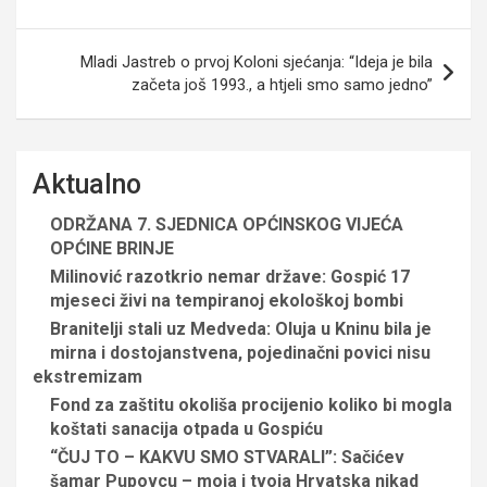
Mladi Jastreb o prvoj Koloni sjećanja: “Ideja je bila
začeta još 1993., a htjeli smo samo jedno”
Aktualno
ODRŽANA 7. SJEDNICA OPĆINSKOG VIJEĆA
OPĆINE BRINJE
Milinović razotkrio nemar države: Gospić 17
mjeseci živi na tempiranoj ekološkoj bombi
Branitelji stali uz Medveda: Oluja u Kninu bila je
mirna i dostojanstvena, pojedinačni povici nisu
ekstremizam
Fond za zaštitu okoliša procijenio koliko bi mogla
koštati sanacija otpada u Gospiću
“ČUJ TO – KAKVU SMO STVARALI”: Sačićev
šamar Pupovcu – moja i tvoja Hrvatska nikad