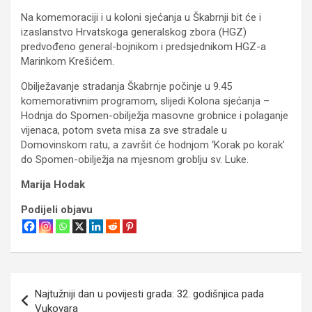
Na komemoraciji i u koloni sjećanja u Škabrnji bit će i
izaslanstvo Hrvatskoga generalskog zbora (HGZ)
predvođeno general-bojnikom i predsjednikom HGZ-a
Marinkom Krešićem.
Obilježavanje stradanja Škabrnje počinje u 9.45
komemorativnim programom, slijedi Kolona sjećanja –
Hodnja do Spomen-obilježja masovne grobnice i polaganje
vijenaca, potom sveta misa za sve stradale u
Domovinskom ratu, a završit će hodnjom ‘Korak po korak’
do Spomen-obilježja na mjesnom groblju sv. Luke.
Marija Hodak
Podijeli objavu
Navigacija
Najtužniji dan u povijesti grada: 32. godišnjica pada
objava
Vukovara