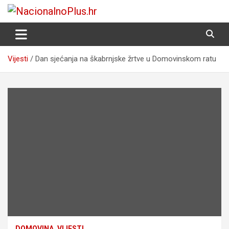
Skip
to
Nacija želi znati više
NacionalnoPlus.hr
content
Vijesti
Dan sjećanja na škabrnjske žrtve u Domovinskom ratu
DOMOVINA
VIJESTI