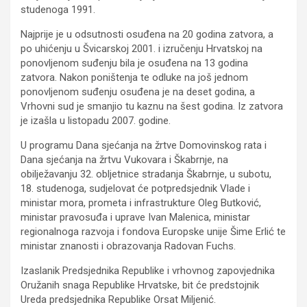
studenoga 1991.
Najprije je u odsutnosti osuđena na 20 godina zatvora, a
po uhićenju u Švicarskoj 2001. i izručenju Hrvatskoj na
ponovljenom suđenju bila je osuđena na 13 godina
zatvora. Nakon poništenja te odluke na još jednom
ponovljenom suđenju osuđena je na deset godina, a
Vrhovni sud je smanjio tu kaznu na šest godina. Iz zatvora
je izašla u listopadu 2007. godine.
U programu Dana sjećanja na žrtve Domovinskog rata i
Dana sjećanja na žrtvu Vukovara i Škabrnje, na
obilježavanju 32. obljetnice stradanja Škabrnje, u subotu,
18. studenoga, sudjelovat će potpredsjednik Vlade i
ministar mora, prometa i infrastrukture Oleg Butković,
ministar pravosuđa i uprave Ivan Malenica, ministar
regionalnoga razvoja i fondova Europske unije Šime Erlić te
ministar znanosti i obrazovanja Radovan Fuchs.
Izaslanik Predsjednika Republike i vrhovnog zapovjednika
Oružanih snaga Republike Hrvatske, bit će predstojnik
Ureda predsjednika Republike Orsat Miljenić.