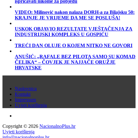
ispričavati nikome za pobjedu
VIDEO: Milinović nakon nalaza DORH-a za Bilajsku 50:
KRAJNJE JE VRIJEME DA ME SE POSLUŠA!
USKOK OBJAVIO REZULTATE VJEŠTAČENJA ZA
INDUSTRIJSKI KOMPLEKS U GOSPIĆU
TREĆI DAN OLUJE O KOJEM NITKO NE GOVORI
ANUŠIĆ: „RAFALE BEZ PILOTA SAMO SU KOMAD
ČELIKA“ – ČOVJEK JE NAJJAČE ORUŽJE
HRVATSKE
Naslovnica
Kontakt
Impressum
Uvjeti korištenja
Copyright © 2026
NacionalnoPlus.hr
Uvjeti korištenja
info@nacionalnoplus.hr