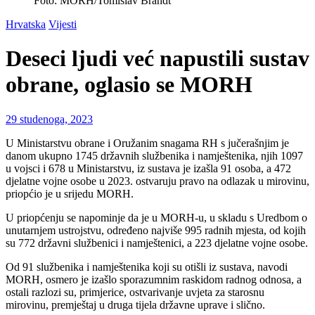
Foto: MORH/Tomislav Brandt
Hrvatska
Vijesti
Deseci ljudi već napustili sustav
obrane, oglasio se MORH
29 studenoga, 2023
U Ministarstvu obrane i Oružanim snagama RH s jučerašnjim je
danom ukupno 1745 državnih službenika i namještenika, njih 1097
u vojsci i 678 u Ministarstvu, iz sustava je izašla 91 osoba, a 472
djelatne vojne osobe u 2023. ostvaruju pravo na odlazak u mirovinu,
priopćio je u srijedu MORH.
U priopćenju se napominje da je u MORH-u, u skladu s Uredbom o
unutarnjem ustrojstvu, određeno najviše 995 radnih mjesta, od kojih
su 772 državni službenici i namještenici, a 223 djelatne vojne osobe.
Od 91 službenika i namještenika koji su otišli iz sustava, navodi
MORH, osmero je izašlo sporazumnim raskidom radnog odnosa, a
ostali razlozi su, primjerice, ostvarivanje uvjeta za starosnu
mirovinu, premještaj u druga tijela državne uprave i slično.