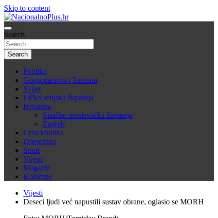
Skip to content
Nacija želi znati više
Search
NacionalnoPlus.hr
Search
Politika
Gospodarstvo i Turizam
Svijet
Ličko senjska županija
Hrvatska
Sisačko moslavačka županija
Zagreb
Crna kronika
Domovina
Sport
Vijesti
Magazin
Kolumne
Vijesti
Deseci ljudi već napustili sustav obrane, oglasio se MORH