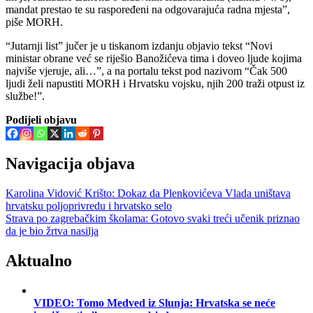
mandat prestao te su raspoređeni na odgovarajuća radna mjesta”,
piše MORH.
“Jutarnji list” jučer je u tiskanom izdanju objavio tekst “Novi
ministar obrane već se riješio Banožićeva tima i doveo ljude kojima
najviše vjeruje, ali…”, a na portalu tekst pod nazivom “Čak 500
ljudi želi napustiti MORH i Hrvatsku vojsku, njih 200 traži otpust iz
službe!”.
Podijeli objavu
Navigacija objava
Karolina Vidović Krišto: Dokaz da Plenkovićeva Vlada uništava
hrvatsku poljoprivredu i hrvatsko selo
Strava po zagrebačkim školama: Gotovo svaki treći učenik priznao
da je bio žrtva nasilja
Aktualno
VIDEO: Tomo Medved iz Slunja: Hrvatska se neće