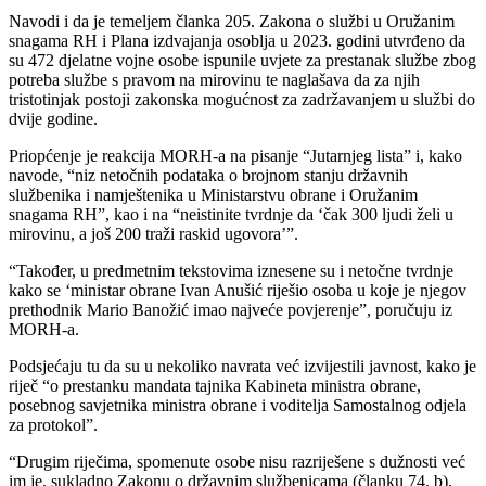
Navodi i da je temeljem članka 205. Zakona o službi u Oružanim
snagama RH i Plana izdvajanja osoblja u 2023. godini utvrđeno da
su 472 djelatne vojne osobe ispunile uvjete za prestanak službe zbog
potreba službe s pravom na mirovinu te naglašava da za njih
tristotinjak postoji zakonska mogućnost za zadržavanjem u službi do
dvije godine.
Priopćenje je reakcija MORH-a na pisanje “Jutarnjeg lista” i, kako
navode, “niz netočnih podataka o brojnom stanju državnih
službenika i namještenika u Ministarstvu obrane i Oružanim
snagama RH”, kao i na “neistinite tvrdnje da ‘čak 300 ljudi želi u
mirovinu, a još 200 traži raskid ugovora’”.
“Također, u predmetnim tekstovima iznesene su i netočne tvrdnje
kako se ‘ministar obrane Ivan Anušić riješio osoba u koje je njegov
prethodnik Mario Banožić imao najveće povjerenje”, poručuju iz
MORH-a.
Podsjećaju tu da su u nekoliko navrata već izvijestili javnost, kako je
riječ “o prestanku mandata tajnika Kabineta ministra obrane,
posebnog savjetnika ministra obrane i voditelja Samostalnog odjela
za protokol”.
“Drugim riječima, spomenute osobe nisu razriješene s dužnosti već
im je, sukladno Zakonu o državnim službenicama (članku 74. b),