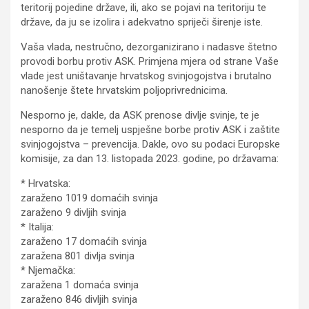
teritorij pojedine države, ili, ako se pojavi na teritoriju te
države, da ju se izolira i adekvatno spriječi širenje iste.
Vaša vlada, nestručno, dezorganizirano i nadasve štetno
provodi borbu protiv ASK. Primjena mjera od strane Vaše
vlade jest uništavanje hrvatskog svinjogojstva i brutalno
nanošenje štete hrvatskim poljoprivrednicima.
Nesporno je, dakle, da ASK prenose divlje svinje, te je
nesporno da je temelj uspješne borbe protiv ASK i zaštite
svinjogojstva – prevencija. Dakle, ovo su podaci Europske
komisije, za dan 13. listopada 2023. godine, po državama:
* Hrvatska:
zaraženo 1019 domaćih svinja
zaraženo 9 divljih svinja
* Italija:
zaraženo 17 domaćih svinja
zaražena 801 divlja svinja
* Njemačka:
zaražena 1 domaća svinja
zaraženo 846 divljih svinja