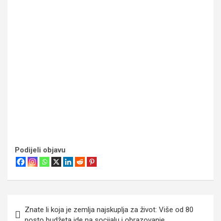
Podijeli objavu
Navigacija
Znate li koja je zemlja najskuplja za život: Više od 80
objava
posto budžeta ide na socijalu i obrazovanje