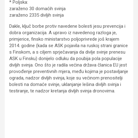
* Poljska:
zaraženo 30 domaćih svinja
zaraženo 2335 divljih svinja
Dakle, ključ borbe protiv navedene bolesti jesu prevencija i
dobra organizacija. A upravo iz navedenog razloga je,
primjerice, finsko ministarstvo poljoprivrede još krajem
2014. godine (kada se ASK pojavila na ruskoj strani granice
s Finskom, a s ciljem sprječavanja da divlje svinje prenesu
ASK u Finsku) donijelo odluku da poubija pola populacije
divljih svinja. Ono što je radila većina država članica EU jest
provođenje preventivnih mjera, među kojima je postavljanje
ograda, nadzor divljih svinja, koje su većinom prenositelji
bolesti na domaće svinje, uklanjanje lešina divljih svinja i
testiranje, te nadzor kretanja divljih svinja dronovima.