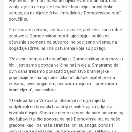
vrijednosti, te moći ostvariti najviši životni standard, naš
zahtjev je da ne dijelite hrvatske branitelje i braniteljske
udruge, da ne dijelite žrtve i stradalnike Domovinskog rata”,
poručili su.
Po njihovim riječima, zastave, oznake, amblemi, kao i ratne
zastave iz Domovinskog rata ih ujedinjuju i potiču na
očuvanje spomena na suborce, na povijesno vrijeme, na
događaje i žrtvu, ali i na ostvarenja koja su postigli.
“Povijesni odmak od događaja iz Domovinskog rata moraju
biti i jest samo potvrda veličine naših djela. Smatramo da i
ovih dana trebamo pokazati zajedništvo braniteljske
populacije te i na taj način iskazati duboki pijetet prema
žrtvama, svim poginulim, nestalim, ranjenim i preminulim
braniteljima”, naglasili su.
“U oslobađanju Vukovara, Škabrnje i drugih mjesta
sudjelovali su hrvatski branitelji iz svih krajeva gdje živi
hrvatski čovjek. Stoga ne damo nikome da nam oduzme taj
dio ljubavi i taj dio ponosa na naš Domovinski rat, na naše
gradove, kao i na naša stratišta, oni su snaga, ponos i
inspiracije za sadašnje i buduće generacije”, zaključili su