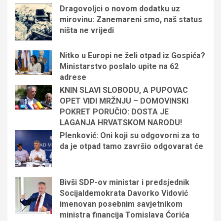
Dragovoljci o novom dodatku uz
mirovinu: Zanemareni smo, naš status
ništa ne vrijedi
Nitko u Europi ne želi otpad iz Gospića?
Ministarstvo poslalo upite na 62
adrese
KNIN SLAVI SLOBODU, A PUPOVAC
OPET VIDI MRŽNJU – DOMOVINSKI
POKRET PORUČIO: DOSTA JE
LAGANJA HRVATSKOM NARODU!
Plenković: Oni koji su odgovorni za to
da je otpad tamo završio odgovarat će
Bivši SDP-ov ministar i predsjednik
Socijaldemokrata Davorko Vidović
imenovan posebnim savjetnikom
ministra financija Tomislava Ćorića