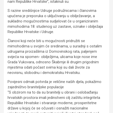
nam Republike Hrvatske”, istaknuli su.
S razine središnjice Udruge podružnicama i članovima
upućena je preporuka o uključivanju u obilježavanje, a
sukladno mogućnostima sudjelovat će u organiziranim
mimohodima 18. studenog uz zastave, oznake i obilježaja
Republike Hrvatske i Udruge.
Članovi koji neće biti u mogućnosti pridružiti se
mimohodima u svojim će sredinama, u suradnji s ostalim
udrugama proizašlima iz Domovinskog rata, paljenjem
svijeća na spomen- obilježjima, ulicama koje nose ime
Grada Vukovara, odnosno Škabrnje ili drugim prigodnim
mjestima odati počast svima koji su dali živote za
neovisnu, slobodnu i demokratsku Hrvatsku.
Povijesni odmak potvrda je veličine naših djela, pokažimo
zajedništvo braniteljske populacije
“S obzirom na to da su branitelji u obrani i oslobađanju
hrvatskih prostora imali jedinstveni cilj zaštitu integriteta
Republike Hrvatske i stvaranje moderne, prosperitetne
države u kojoj će se očuvati i osnažiti nacionalne