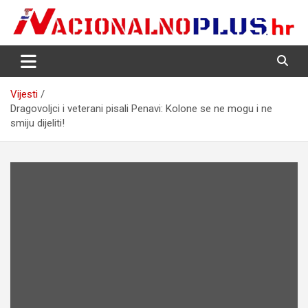
Skip
to
content
Nacija želi znati više
NacionalnoPlus.hr
Vijesti
Dragovoljci i veterani pisali Penavi: Kolone se ne mogu i ne
smiju dijeliti!