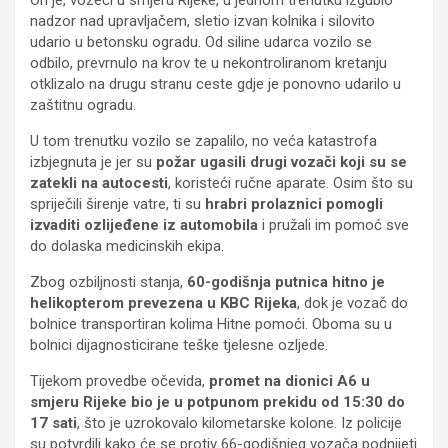
nadzor nad upravljačem, sletio izvan kolnika i silovito
udario u betonsku ogradu. Od siline udarca vozilo se
odbilo, prevrnulo na krov te u nekontroliranom kretanju
otklizalo na drugu stranu ceste gdje je ponovno udarilo u
zaštitnu ogradu.
U tom trenutku vozilo se zapalilo, no veća katastrofa
izbjegnuta je jer su
požar ugasili drugi vozači koji su se
zatekli na autocesti
, koristeći ručne aparate. Osim što su
spriječili širenje vatre, ti su
hrabri prolaznici pomogli
izvaditi ozlijeđene iz automobila
i pružali im pomoć sve
do dolaska medicinskih ekipa.
Zbog ozbiljnosti stanja,
60-godišnja putnica hitno je
helikopterom prevezena u KBC Rijeka
, dok je vozač do
bolnice transportiran kolima Hitne pomoći. Oboma su u
bolnici dijagnosticirane teške tjelesne ozljede.
Tijekom provedbe očevida,
promet na dionici A6 u
smjeru Rijeke bio je u potpunom prekidu od 15:30 do
17 sati
, što je uzrokovalo kilometarske kolone. Iz policije
su potvrdili kako će se protiv 66-godišnjeg vozača podnijeti