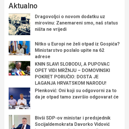
Aktualno
Dragovoljci o novom dodatku uz
mirovinu: Zanemareni smo, naš status
ništa ne vrijedi
Nitko u Europi ne želi otpad iz Gospića?
Ministarstvo poslalo upite na 62
adrese
KNIN SLAVI SLOBODU, A PUPOVAC
OPET VIDI MRŽNJU – DOMOVINSKI
POKRET PORUČIO: DOSTA JE
LAGANJA HRVATSKOM NARODU!
Plenković: Oni koji su odgovorni za to
da je otpad tamo završio odgovarat će
Bivši SDP-ov ministar i predsjednik
Socijaldemokrata Davorko Vidović