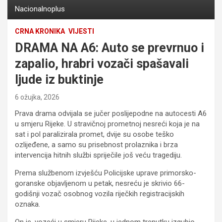
Nacionalnoplus
CRNA KRONIKA
VIJESTI
DRAMA NA A6: Auto se prevrnuo i
zapalio, hrabri vozači spašavali
ljude iz buktinje
6 ožujka, 2026
Prava drama odvijala se jučer poslijepodne na autocesti A6
u smjeru Rijeke. U stravičnoj prometnoj nesreći koja je na
sat i pol paralizirala promet, dvije su osobe teško
ozlijeđene, a samo su prisebnost prolaznika i brza
intervencija hitnih službi spriječile još veću tragediju.
Prema službenom izvješću Policijske uprave primorsko-
goranske objavljenom u petak, nesreću je skrivio 66-
godišnji vozač osobnog vozila riječkih registracijskih
oznaka.
On je, vozeći u smjeru Rijeke, u jednom trenutku izgubio