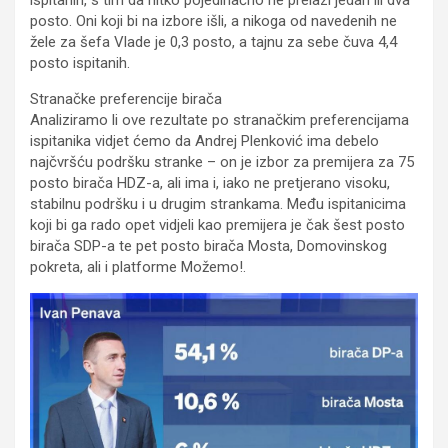
posto. Oni koji bi na izbore išli, a nikoga od navedenih ne
žele za šefa Vlade je 0,3 posto, a tajnu za sebe čuva 4,4
posto ispitanih.
Stranačke preferencije birača
Analiziramo li ove rezultate po stranačkim preferencijama
ispitanika vidjet ćemo da Andrej Plenković ima debelo
najčvršću podršku stranke – on je izbor za premijera za 75
posto birača HDZ-a, ali ima i, iako ne pretjerano visoku,
stabilnu podršku i u drugim strankama. Među ispitanicima
koji bi ga rado opet vidjeli kao premijera je čak šest posto
birača SDP-a te pet posto birača Mosta, Domovinskog
pokreta, ali i platforme Možemo!.