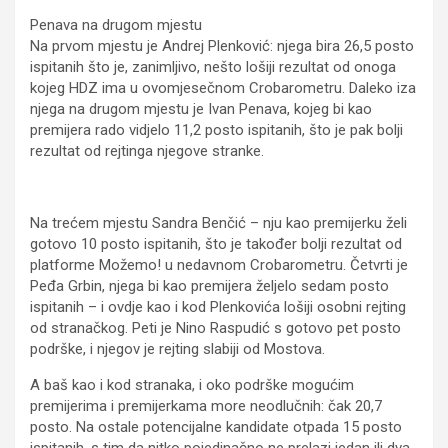
Penava na drugom mjestu
Na prvom mjestu je Andrej Plenković: njega bira 26,5 posto
ispitanih što je, zanimljivo, nešto lošiji rezultat od onoga
kojeg HDZ ima u ovomjesečnom Crobarometru. Daleko iza
njega na drugom mjestu je Ivan Penava, kojeg bi kao
premijera rado vidjelo 11,2 posto ispitanih, što je pak bolji
rezultat od rejtinga njegove stranke.
Na trećem mjestu Sandra Benčić – nju kao premijerku želi
gotovo 10 posto ispitanih, što je također bolji rezultat od
platforme Možemo! u nedavnom Crobarometru. Četvrti je
Peđa Grbin, njega bi kao premijera željelo sedam posto
ispitanih – i ovdje kao i kod Plenkovića lošiji osobni rejting
od stranačkog. Peti je Nino Raspudić s gotovo pet posto
podrške, i njegov je rejting slabiji od Mostova.
A baš kao i kod stranaka, i oko podrške mogućim
premijerima i premijerkama more neodlučnih: čak 20,7
posto. Na ostale potencijalne kandidate otpada 15 posto
ispitanih, s tim da nitko pojedinačno ne prelazi jedan ili dva