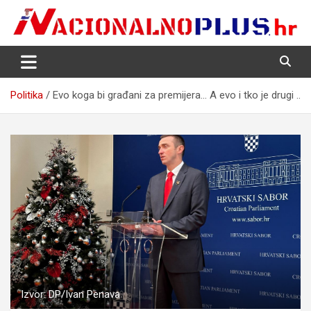
Skip
to
content
Nacija želi znati više
NacionalnoPlus.hr
Politika
Evo koga bi građani za premijera… A evo i tko je drugi ..
Izvor: DP/Ivan Penava