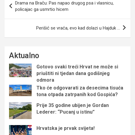
Drama na Braču: Pas napao drugog psa i vlasnicu,
objava
policajac ga usmrtio hicem
Perišić se vraća, evo kad dolazi u Hajduk …
Aktualno
Gotovo svaki treći Hrvat ne može si
priuštiti ni tjedan dana godišnjeg
odmora
Tko će odgovarati za desecima tisuća
tona otpada zatrpanih kod Gospića?
Prije 35 godine ubijen je Gordan
Lederer: “Pucanj u istinu”
Hrvatska je prvak svijeta!