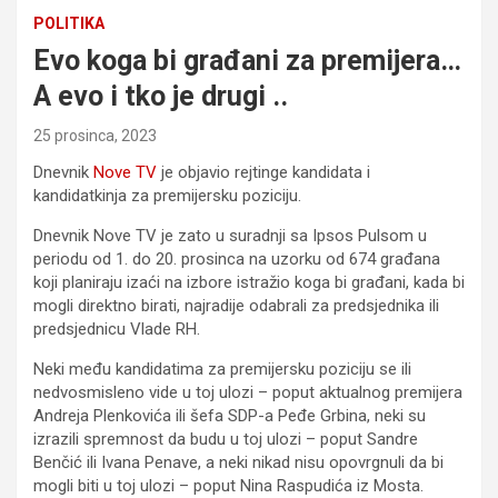
POLITIKA
Evo koga bi građani za premijera…
A evo i tko je drugi ..
25 prosinca, 2023
Dnevnik
Nove TV
je objavio rejtinge kandidata i
kandidatkinja za premijersku poziciju.
Dnevnik Nove TV je zato u suradnji sa Ipsos Pulsom u
periodu od 1. do 20. prosinca na uzorku od 674 građana
koji planiraju izaći na izbore istražio koga bi građani, kada bi
mogli direktno birati, najradije odabrali za predsjednika ili
predsjednicu Vlade RH.
Neki među kandidatima za premijersku poziciju se ili
nedvosmisleno vide u toj ulozi – poput aktualnog premijera
Andreja Plenkovića ili šefa SDP-a Peđe Grbina, neki su
izrazili spremnost da budu u toj ulozi – poput Sandre
Benčić ili Ivana Penave, a neki nikad nisu opovrgnuli da bi
mogli biti u toj ulozi – poput Nina Raspudića iz Mosta.