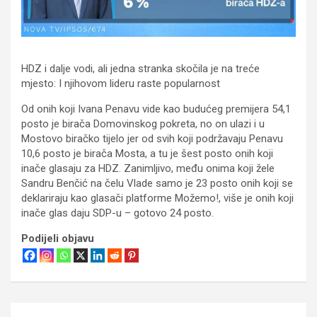
HDZ i dalje vodi, ali jedna stranka skočila je na treće
mjesto: I njihovom lideru raste popularnost
Od onih koji Ivana Penavu vide kao budućeg premijera 54,1
posto je birača Domovinskog pokreta, no on ulazi i u
Mostovo biračko tijelo jer od svih koji podržavaju Penavu
10,6 posto je birača Mosta, a tu je šest posto onih koji
inače glasaju za HDZ. Zanimljivo, među onima koji žele
Sandru Benčić na čelu Vlade samo je 23 posto onih koji se
deklariraju kao glasači platforme Možemo!, više je onih koji
inače glas daju SDP-u – gotovo 24 posto.
Podijeli objavu
Navigacija