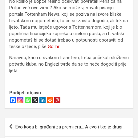
No koliko je uopće realno očekivati povratak Perišića na
Poljud već ove zime? Ako se može vjerovati pisanju
portala Tottenham News, koji se poziva na izvore bliske
hrvatskom nogometašu, to će se zaista dogoditi, ali tek na
ljeto. Tada mu istječe ugovor s Tottenhamom, koji je bio
poprilična financijska zapreka u cijelom poslu, a i hrvatski
nogometaš bi se dotad trebao u potpunosti oporaviti od
teške ozljede, piše
Gol.hr
.
Naravno, kao i u svakom transferu, treba pričekati službenu
potvrdu kluba, no Englezi tvrde da se to neće dogoditi prije
ljeta…
Podijeli objavu
Navigacija
Evo koga bi građani za premijera… A evo i tko je drugi ..
objava