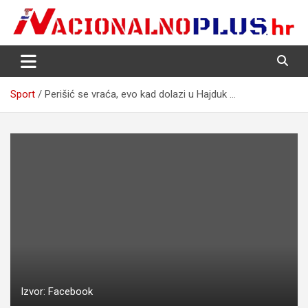
Skip
to
content
Nacija želi znati više
NacionalnoPlus.hr
Sport
Perišić se vraća, evo kad dolazi u Hajduk …
Izvor: Facebook