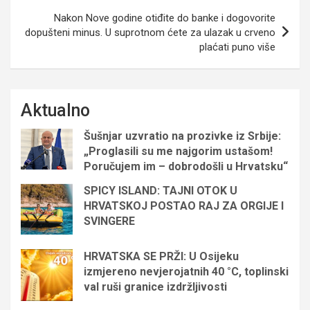
Nakon Nove godine otiđite do banke i dogovorite
dopušteni minus. U suprotnom ćete za ulazak u crveno
plaćati puno više
Aktualno
Šušnjar uzvratio na prozivke iz Srbije:
„Proglasili su me najgorim ustašom!
Poručujem im – dobrodošli u Hrvatsku“
SPICY ISLAND: TAJNI OTOK U
HRVATSKOJ POSTAO RAJ ZA ORGIJE I
SVINGERE
HRVATSKA SE PRŽI: U Osijeku
izmjereno nevjerojatnih 40 °C, toplinski
val ruši granice izdržljivosti