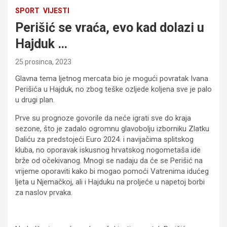
SPORT
VIJESTI
Perišić se vraća, evo kad dolazi u
Hajduk …
25 prosinca, 2023
Glavna tema ljetnog mercata bio je mogući povratak Ivana
Perišića u Hajduk, no zbog teške ozljede koljena sve je palo
u drugi plan.
Prve su prognoze govorile da neće igrati sve do kraja
sezone, što je zadalo ogromnu glavobolju izborniku Zlatku
Daliću za predstojeći Euro 2024. i navijačima splitskog
kluba, no oporavak iskusnog hrvatskog nogometaša ide
brže od očekivanog. Mnogi se nadaju da će se Perišić na
vrijeme oporaviti kako bi mogao pomoći Vatrenima idućeg
ljeta u Njemačkoj, ali i Hajduku na proljeće u napetoj borbi
za naslov prvaka.