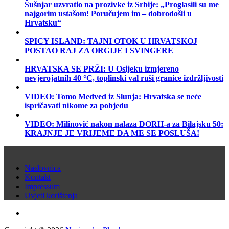
Šušnjar uzvratio na prozivke iz Srbije: „Proglasili su me
najgorim ustašom! Poručujem im – dobrodošli u
Hrvatsku“
SPICY ISLAND: TAJNI OTOK U HRVATSKOJ
POSTAO RAJ ZA ORGIJE I SVINGERE
HRVATSKA SE PRŽI: U Osijeku izmjereno
nevjerojatnih 40 °C, toplinski val ruši granice izdržljivosti
VIDEO: Tomo Medved iz Slunja: Hrvatska se neće
ispričavati nikome za pobjedu
VIDEO: Milinović nakon nalaza DORH-a za Bilajsku 50:
KRAJNJE JE VRIJEME DA ME SE POSLUŠA!
Naslovnica
Kontakt
Impressum
Uvjeti korištenja