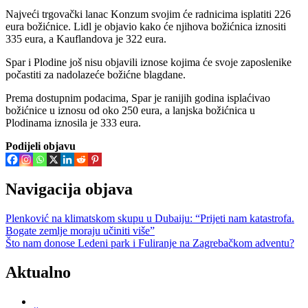
Najveći trgovački lanac Konzum svojim će radnicima isplatiti 226
eura božićnice. Lidl je objavio kako će njihova božićnica iznositi
335 eura, a Kauflandova je 322 eura.
Spar i Plodine još nisu objavili iznose kojima će svoje zaposlenike
počastiti za nadolazeće božićne blagdane.
Prema dostupnim podacima, Spar je ranijih godina isplaćivao
božićnice u iznosu od oko 250 eura, a lanjska božićnica u
Plodinama iznosila je 333 eura.
Podijeli objavu
Navigacija objava
Plenković na klimatskom skupu u Dubaiju: “Prijeti nam katastrofa.
Bogate zemlje moraju učiniti više”
Što nam donose Ledeni park i Fuliranje na Zagrebačkom adventu?
Aktualno