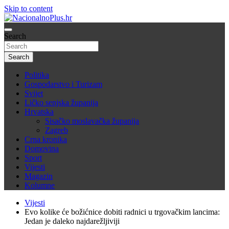
Skip to content
Nacija želi znati više
Search
NacionalnoPlus.hr
Search
Politika
Gospodarstvo i Turizam
Svijet
Ličko senjska županija
Hrvatska
Sisačko moslavačka županija
Zagreb
Crna kronika
Domovina
Sport
Vijesti
Magazin
Kolumne
Vijesti
Evo kolike će božićnice dobiti radnici u trgovačkim lancima:
Jedan je daleko najdarežljiviji