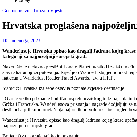
Pixabay
Gospodarstvo i Turizam
Vijesti
Hrvatska proglašena najpoželjn
10 studenoga, 2023
Wanderlust je Hrvatsku opisao kao dragulj Jadrana kojeg krase up
kategoriji za najpoželjniji europski grad.
Nakon što je nedavno prestižni Lonely Planet uvrstio Hrvatsku među top
specijaliziranog za putovanja. Riječ je o Wanderlustu, jednom od najpozn
natjecanja Wanderlust Reader Travel Awards, javlja HRT .
Staničić: Hrvatska iza sebe ostavila poznate svjetske destinacije
“Ovo je veliko priznanje i odličan uspjeh hrvatskog turizma, a da to t
Grčka i Francuska. Wanderlustova priznanja i nagrade dodjeljuju se naj
destinacija prilikom proglašenja najboljih potvrđuju status i ugled hrv
Wanderlust je Hrvatsku opisao kao dragulj Jadrana kojeg krase upečatlj
najpoželjniji europski grad.
Brnjac: Ova nagrada veliko je priznanje