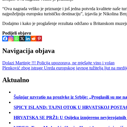
“Ova nagrada veliko je priznanje i još jedna potvrda kvalitete naše turi
najpoželjniju europsku turističku destinaciju”, izjavila je Nikolina Brnj
Dodajmo i kako je proglašenje rezultata održano u Britanskom muzej
Podijeli objavu
Navigacija objava
Dolazi Martinje !!! Policija upozorava, ne mješajte vino i volan
Plenković zbog istrage Ureda europskog javnog tužitelja ljut na medi
Aktualno
Šušnjar uzvratio na prozivke iz Srbije: „Proglasili su me
SPICY ISLAND: TAJNI OTOK U HRVATSKOJ POSTA
HRVATSKA SE PRŽI: U Osijeku izmjereno nevjerojatnih 40 °