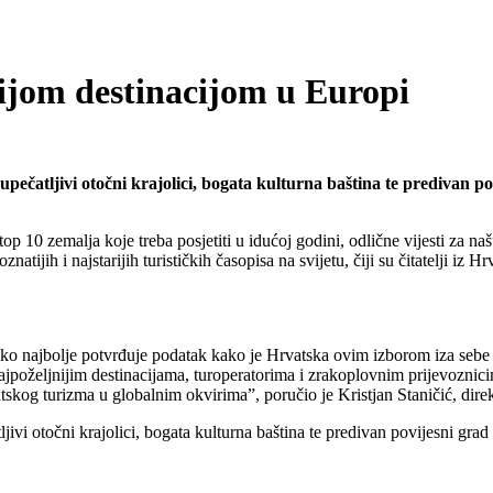
ijom destinacijom u Europi
ečatljivi otočni krajolici, bogata kulturna baština te predivan po
 10 zemalja koje treba posjetiti u idućoj godini, odlične vijesti za na
atijih i najstarijih turističkih časopisa na svijetu, čiji su čitatelji iz
ako najbolje potvrđuje podatak kako je Hrvatska ovim izborom iza sebe os
poželjnijim destinacijama, turoperatorima i zrakoplovnim prijevoznicima
atskog turizma u globalnim okvirima”, poručio je Kristjan Staničić, direk
ivi otočni krajolici, bogata kulturna baština te predivan povijesni grad