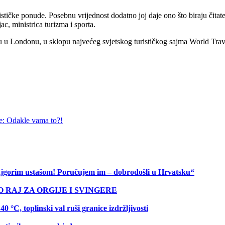
stičke ponude. Posebnu vrijednost dodatno joj daje ono što biraju čitatel
ac, ministrica turizma i sporta.
u u Londonu, u sklopu najvećeg svjetskog turističkog sajma World Tr
je: Odakle vama to?!
 najgorim ustašom! Poručujem im – dobrodošli u Hrvatsku“
O RAJ ZA ORGIJE I SVINGERE
C, toplinski val ruši granice izdržljivosti