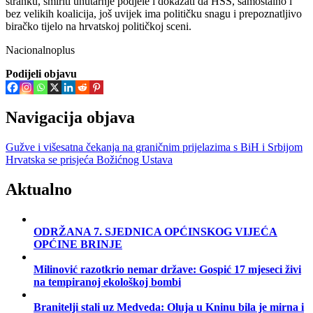
stranku, smiriti unutarnje podjele i dokazati da HSS, samostalno i
bez velikih koalicija, još uvijek ima političku snagu i prepoznatljivo
biračko tijelo na hrvatskoj političkoj sceni.
Nacionalnoplus
Podijeli objavu
Navigacija objava
Gužve i višesatna čekanja na graničnim prijelazima s BiH i Srbijom
Hrvatska se prisjeća Božićnog Ustava
Aktualno
ODRŽANA 7. SJEDNICA OPĆINSKOG VIJEĆA
OPĆINE BRINJE
Milinović razotkrio nemar države: Gospić 17 mjeseci živi
na tempiranoj ekološkoj bombi
Branitelji stali uz Medveda: Oluja u Kninu bila je mirna i