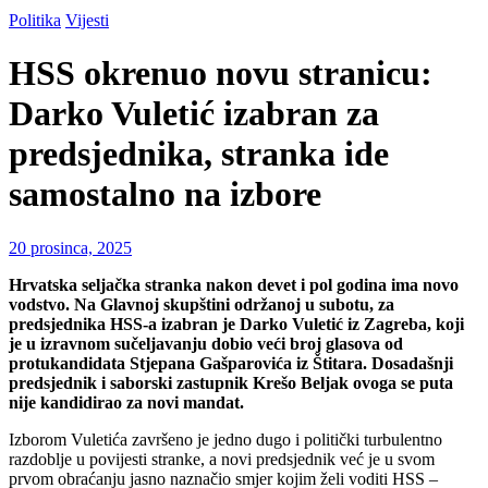
Politika
Vijesti
HSS okrenuo novu stranicu:
Darko Vuletić izabran za
predsjednika, stranka ide
samostalno na izbore
20 prosinca, 2025
Hrvatska seljačka stranka nakon devet i pol godina ima novo
vodstvo. Na Glavnoj skupštini održanoj u subotu, za
predsjednika HSS-a izabran je Darko Vuletić iz Zagreba, koji
je u izravnom sučeljavanju dobio veći broj glasova od
protukandidata Stjepana Gašparovića iz Štitara. Dosadašnji
predsjednik i saborski zastupnik Krešo Beljak ovoga se puta
nije kandidirao za novi mandat.
Izborom Vuletića završeno je jedno dugo i politički turbulentno
razdoblje u povijesti stranke, a novi predsjednik već je u svom
prvom obraćanju jasno naznačio smjer kojim želi voditi HSS –