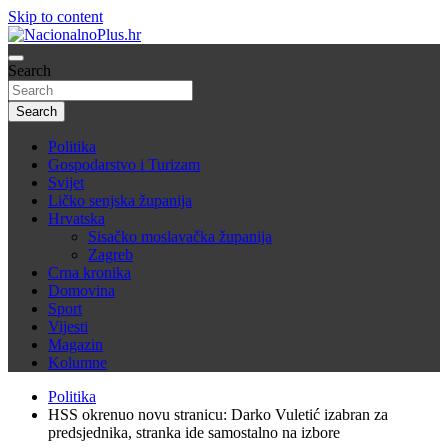
Skip to content
Nacija želi znati više
Search
NacionalnoPlus.hr
Search
Politika
Gospodarstvo i Turizam
Svijet
Ličko senjska županija
Hrvatska
Sisačko moslavačka županija
Zagreb
Crna kronika
Domovina
Sport
Vijesti
Magazin
Kolumne
Politika
HSS okrenuo novu stranicu: Darko Vuletić izabran za
predsjednika, stranka ide samostalno na izbore