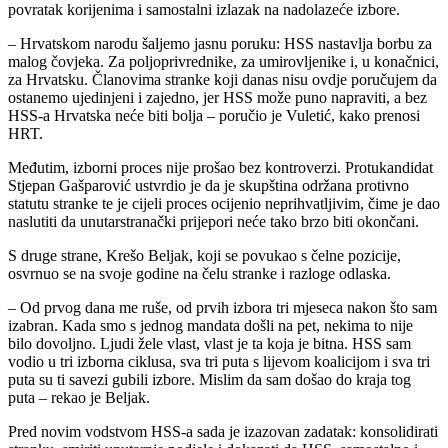
povratak korijenima i samostalni izlazak na nadolazeće izbore.
– Hrvatskom narodu šaljemo jasnu poruku: HSS nastavlja borbu za
malog čovjeka. Za poljoprivrednike, za umirovljenike i, u konačnici,
za Hrvatsku. Članovima stranke koji danas nisu ovdje poručujem da
ostanemo ujedinjeni i zajedno, jer HSS može puno napraviti, a bez
HSS-a Hrvatska neće biti bolja – poručio je Vuletić, kako prenosi
HRT.
Međutim, izborni proces nije prošao bez kontroverzi. Protukandidat
Stjepan Gašparović ustvrdio je da je skupština održana protivno
statutu stranke te je cijeli proces ocijenio neprihvatljivim, čime je dao
naslutiti da unutarstranački prijepori neće tako brzo biti okončani.
S druge strane, Krešo Beljak, koji se povukao s čelne pozicije,
osvrnuo se na svoje godine na čelu stranke i razloge odlaska.
– Od prvog dana me ruše, od prvih izbora tri mjeseca nakon što sam
izabran. Kada smo s jednog mandata došli na pet, nekima to nije
bilo dovoljno. Ljudi žele vlast, vlast je ta koja je bitna. HSS sam
vodio u tri izborna ciklusa, sva tri puta s lijevom koalicijom i sva tri
puta su ti savezi gubili izbore. Mislim da sam došao do kraja tog
puta – rekao je Beljak.
Pred novim vodstvom HSS-a sada je izazovan zadatak: konsolidirati